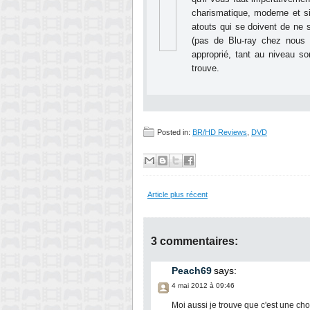
charismatique, moderne et s
atouts qui se doivent de ne 
(pas de Blu-ray chez nous m
approprié, tant au niveau s
trouve.
Posted in:
BR/HD Reviews
,
DVD
Article plus récent
3 commentaires:
Peach69
says:
4 mai 2012 à 09:46
Moi aussi je trouve que c'est une chou