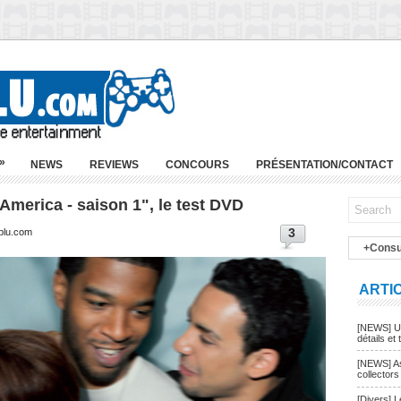
»
NEWS
REVIEWS
CONCOURS
PRÉSENTATION/CONTACT
America - saison 1", le test DVD
3
-blu.com
+Consu
ARTI
[NEWS] Un
détails et t
[NEWS] As
collectors
[Divers] 