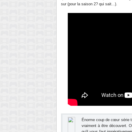
sur (pour la saison 2? qui sait...).
Énorme coup de cœur série té
vraiment à être découvert. O
qu'il vous faut impérativemen