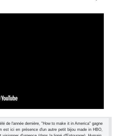
lé de l'année dernière, "How to make it in America" gagne
n est ici en présence d'un autre petit bijou made in HBO,
t visionner d'urgence (dans la ligné d'Entourage). Humain,