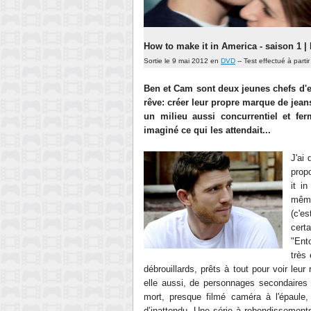
How to make it in America - saison 1 
Sortie le 9 mai 2012 en
DVD
-- Test effectué à parti
Ben et Cam sont deux jeunes chefs d'e
rêve: créer leur propre marque de jeans.
un milieu aussi concurrentiel et fe
imaginé
ce qui les attendait...
J'ai
prop
it i
même
(c'e
cert
"Ent
très
débrouillards, prêts à tout pour voir leur
elle aussi, de personnages secondaires
mort, presque filmé caméra à l'épaule
d’inattendu. Une série à rebondissements