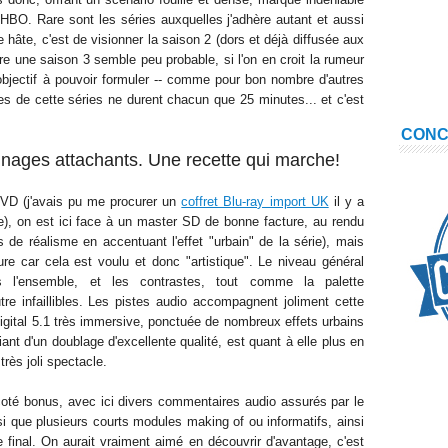
HBO. Rare sont les séries auxquelles j'adhère autant et aussi
e hâte, c'est de visionner la saison 2 (dors et déjà diffusée aux
e une saison 3 semble peu probable, si l'on en croit la rumeur
 objectif à pouvoir formuler -- comme pour bon nombre d'autres
es de cette séries ne durent chacun que 25 minutes... et c'est
CON
nnages attachants. Une recette qui marche!
DVD (j'avais pu me procurer un
coffret Blu-ray import UK
il y a
me), on est ici face à un master SD de bonne facture, au rendu
de réalisme en accentuant l'effet "urbain" de la série), mais
e car cela est voulu et donc "artistique". Le niveau général
ans l'ensemble, et les contrastes, tout comme la palette
re infaillibles
. Les pistes audio accompagnent joliment cette
gital 5.1 très immersive, ponctuée de nombreux effets urbains
ant d'un doublage d'excellente qualité, est quant à elle plus en
rès joli spectacle.
coté bonus, avec ici divers commentaires audio assurés par le
si que plusieurs courts modules making of ou informatifs, ainsi
final. On aurait vraiment aimé en découvrir d'avantage, c'est