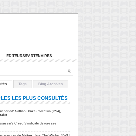
EDITEURS/PARTENAIRES
ltés
Tags
Blog Archives
CLES LES PLUS CONSULTÉS
charted: Nathan Drake Collection (PS4),
railer
sassin's Creed Syndicate dévoile ses
Les armures de Maitres dans The Witcher 3 Wild