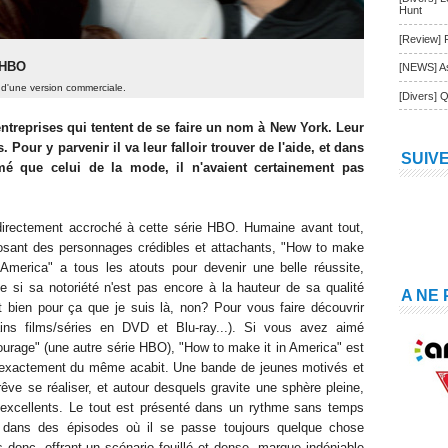
Hunt
[Review] 
| HBO
[NEWS] As
r d'une version commerciale.
[Divers] Q
ntreprises qui tentent de se faire un nom à New York.
Leur
 Pour y parvenir il va leur falloir trouver de l'aide, et dans
SUIV
rmé que celui de la mode, il n'avaient certainement pas
 directement accroché à cette série HBO. Humaine avant tout,
osant des personnages crédibles et attachants, "How to make
n America" a tous les atouts pour devenir une belle réussite,
 si sa notoriété n'est pas encore à la hauteur de sa qualité
A NE
st bien pour ça que je suis là, non? Pour vous faire découvrir
ains films/séries en DVD et Blu-ray...). Si vous avez aimé
ourage" (une autre série HBO), "How to make it in America" est
 exactement du même acabit. Une bande de jeunes motivés et
 rêve se réaliser, et autour desquels gravite une sphère pleine,
 excellents. Le tout est présenté dans un rythme sans temps
, dans des épisodes où il se passe toujours quelque chose
 donc, offrant un scénario fouillé et dense, marque indéniable