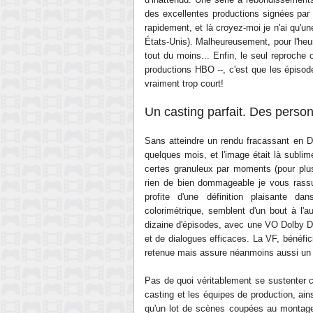
des excellentes productions signées par 
rapidement, et là croyez-moi je n'ai qu'un
États-Unis). Malheureusement, pour l'heur
tout du moins... Enfin, le seul reproche
productions HBO --, c'est que les épisod
vraiment trop court!
Un casting parfait. Des perso
Sans atteindre un rendu fracassant en 
quelques mois, et l'image était là subli
certes granuleux par moments (pour plus 
rien de bien dommageable je vous rassur
profite d'une définition plaisante d
colorimétrique, semblent d'un bout à l'aut
dizaine d'épisodes, avec une VO Dolby Di
et de dialogues efficaces. La VF, bénéfici
retenue mais assure néanmoins aussi un t
Pas de quoi véritablement se sustenter 
casting et les équipes de production, ain
qu'un lot de scènes coupées au montage 