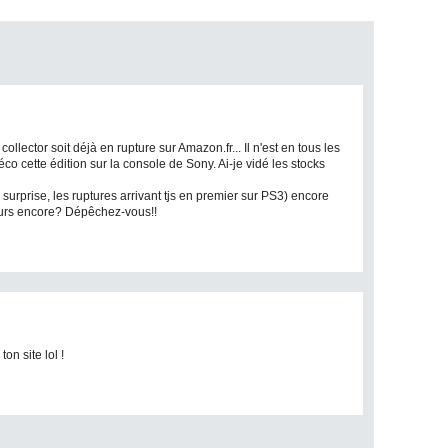
ollector soit déjà en rupture sur Amazon.fr... Il n'est en tous les
co cette édition sur la console de Sony. Ai-je vidé les stocks
 surprise, les ruptures arrivant tjs en premier sur PS3) encore
ours encore? Dépêchez-vous!!
on site lol !