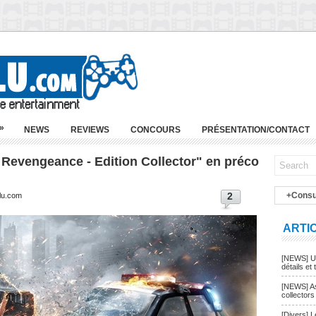
»
NEWS
REVIEWS
CONCOURS
PRÉSENTATION/CONTACT
 Revengeance - Edition Collector" en préco
2
+Consu
blu.com
ARTI
[NEWS] Un
détails et t
[NEWS] As
collectors
[Divers] 