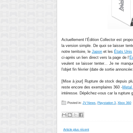
Actuellement
l’Édition
Collector est propo
la version simple. De quoi se laisser tent
notre territoire, le
Japon
et les
États
Unis
ci-après un lien direct vers la page de
l’
Éd
veulent se laisser tenter..
. Je ne manque
l'objet fin février (date de sortie annoncée
[Mise à jour] Rupture de stock depuis plu
reste encore
des exemplaires 360 -
Metal 
intéresse
. Dépêchez-vo
us car la rupture
Posted in:
JV News
,
Playstation 3
,
Xbox 360
Article plus récent