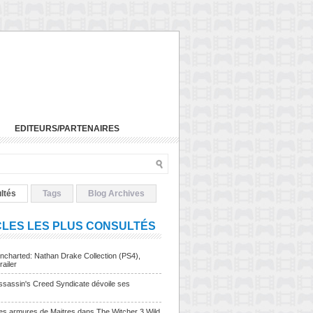
EDITEURS/PARTENAIRES
ltés
Tags
Blog Archives
CLES LES PLUS CONSULTÉS
charted: Nathan Drake Collection (PS4),
railer
sassin's Creed Syndicate dévoile ses
Les armures de Maitres dans The Witcher 3 Wild