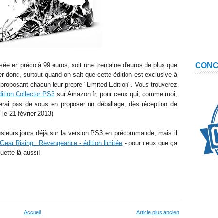
sée en préco à 99 euros, soit une trentaine d'euros de plus que
CON
er donc, surtout quand on sait que cette édition est exclusi
ve
à
proposant chacun leur propre "Limited Edition"
. Vous trouverez
ition Collector PS3
sur Amazon.fr, pour ceux qui, comme moi,
rai pas de vous en proposer un déballage
, dès réception de
: le 21 février 2013).
sieurs jours déjà sur la version PS3
en précommande
, mais
il
Gear Rising : Revengeance - édition limitée
- pour ceux que ça
gu
et
te
là aussi!
Accueil
Article plus ancien