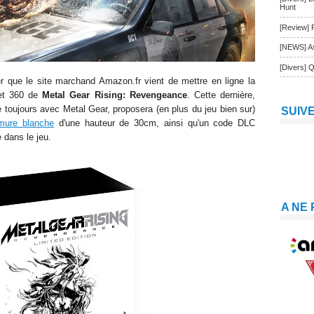
Hunt
[Review] 
[NEWS] As
[Divers] Q
r que l
e
site marchand Amazon.fr vient de mettre en ligne la
 et 360 de
Metal Gear Ris
i
ng: Revengeance
. Cette dernière,
 toujours avec Metal Gear, proposera (en plus du jeu bien sur)
SUIV
rmure blanche
d'une hauteur de 30cm, ainsi qu'un code DLC
 dans le jeu.
A NE