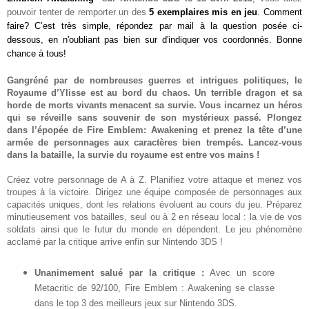
pouvoir tenter de remporter un des
5
exemplaires mis en jeu
. Comment
faire? C’est très simple, répondez par mail à la question posée ci-
dessous, en n'oubliant pas bien sur d'indiquer vos coordonnés. Bonne
chance à tous!
Gangréné par de nombreuses guerres et intrigues politiques, le
Royaume d’Ylisse est au bord du chaos. Un terrible dragon et sa
horde de morts vivants menacent sa survie. Vous incarnez un héros
qui se réveille sans souvenir de son mystérieux passé. Plongez
dans l’épopée de
Fire Emblem: Awakening
et prenez la tête d’une
armée de personnages aux caractères bien trempés. Lancez-vous
dans la bataille, la survie du royaume est entre vos mains !
Créez votre personnage de A à Z. Planifiez votre attaque et menez vos
troupes à la victoire. Dirigez une équipe composée de personnages aux
capacités uniques, dont les relations évoluent au cours du jeu. Préparez
minutieusement vos batailles, seul ou à 2 en réseau local : la vie de vos
soldats ainsi que le futur du monde en dépendent. Le jeu phénomène
acclamé par la critique arrive enfin sur Nintendo 3DS !
Unanimement salué par la critique :
Avec un score
Metacritic de 92/100, Fire Emblem : Awakening se classe
dans le top 3 des meilleurs jeux sur Nintendo 3DS.