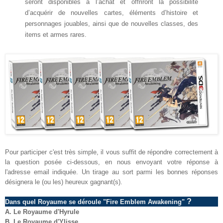
seront disponibles à l’achat et offriront la possibilité
d’acquérir de nouvelles cartes, éléments d’histoire et
personnages jouables, ainsi que de nouvelles classes, des
items et armes rares.
Pour participer c'est très simple, il vous suffit de répondre correctement à
la question posée ci-dessous, en nous envoyant votre réponse à
l'adresse email indiquée. Un tirage au sort parmi les bonnes réponses
désignera le (ou les) heureux gagnant(s).
?
D
ans quel
R
oyaume se déroule "Fire Emblem Awakening"
A.
Le
R
oyaume d'H
y
rule
B. Le Royaume d'Ylisse