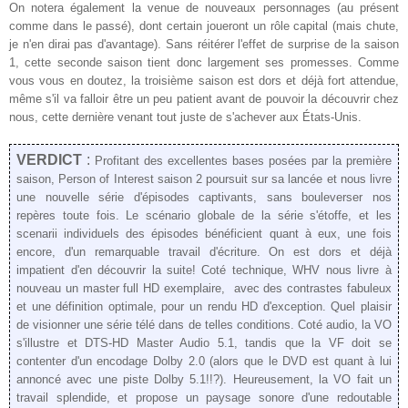
On notera également la venue de nouveaux personnages (au présent
comme dans le passé), dont certain joueront un rôle capital (mais chute,
je n'en dirai pas d'avantage). Sans réitérer l'effet de surprise de la saison
1, cette seconde saison tient donc largement ses promesses. Comme
vous vous en doutez, la troisième saison est dors et déjà fort attendue,
même s'il va falloir être un peu patient avant de pouvoir la découvrir chez
nous, cette dernière venant tout juste de s'achever aux États-Unis.
VERDICT
:
Profitant des excellentes bases posées par la première
saison, Person of Interest saison 2 poursuit sur sa lancée et nous livre
une nouvelle série d'épisodes captivants, sans bouleverser nos
repères toute fois. Le scénario globale de la série s'étoffe, et les
scenarii individuels des épisodes bénéficient quant à eux, une fois
encore, d'un remarquable travail d'écriture. On est dors et déjà
impatient d'en découvrir la suite! Coté technique, WHV nous livre à
nouveau un master full HD exemplaire, avec des contrastes fabuleux
et une définition optimale, pour un rendu HD d'exception. Quel plaisir
de visionner une série télé dans de telles conditions. Coté audio, la VO
s'illustre et DTS-HD Master Audio 5.1, tandis que la VF doit se
contenter d'un encodage Dolby 2.0 (alors que le DVD est quant à lui
annoncé avec une piste Dolby 5.1!!?). Heureusement, la VO fait un
travail splendide, et propose un paysage sonore d'une redoutable