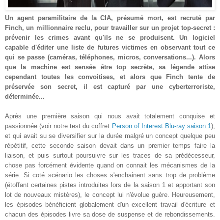
Un agent paramilitaire de la CIA, présumé mort, est recruté par
Finch, un millionnaire reclu, pour travailler sur un projet top-secret :
prévenir les crimes avant qu'ils ne se produisent. Un logiciel
capable d'éditer une liste de futures victimes en observant tout ce
qui se passe (caméras, téléphones, micros, conversations...). Alors
que la machine est sensée être top secrète, sa légende attise
cependant toutes les convoitises, et alors que Finch tente de
préservée son secret, il est capturé par une cyberterroriste,
déterminée...
Après une première saison qui nous avait totalement conquise et
passionnée (voir notre test du coffret
Person of Interest Blu-ray saison 1
),
et qui avait su se diversifier sur la durée malgré un concept quelque peu
répétitif, cette seconde saison devait dans un premier temps faire la
liaison, et puis surtout poursuivre sur les traces de sa prédécesseur,
chose pas forcément évidente quand on connait les mécanismes de la
série. Si coté scénario les choses s'enchainent sans trop de problème
(étoffant certaines pistes introduites lors de la saison 1 et apportant son
lot de nouveaux mistères), le concept lui n'évolue guère. Heureusement,
les épisodes bénéficient globalement d'un excellent travail d'écriture et
chacun des épisodes livre sa dose de suspense et de rebondissements.