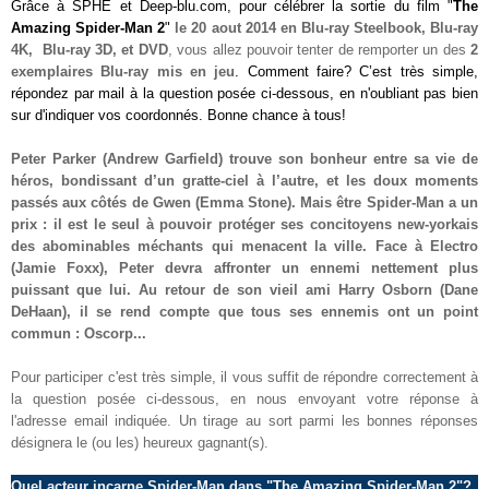
Grâce à
SPHE
et Deep-blu.com, pour célébrer la sortie du film "
The
Amazing Spider-Man 2
"
le 20 aout 2014 en Blu-ray Steelbook, Blu-ray
4K, Blu-ray 3D, et DVD
, vous allez pouvoir tenter de remporter
un des
2
exemplaires Blu-ray mis e
n jeu
. Comment faire? C’est très simple,
répondez par mail à la question posée ci-dessous, en n'oubliant pas bien
sur d'indiquer vos coordonnés. Bonne chance à tous!
Peter Parker (Andrew Garfield) trouve son bonheur entre sa vie de
héros, bondissant d’un gratte-ciel à l’autre, et les doux moments
passés aux côtés de Gwen (Emma Stone). Mais être Spider-Man a un
prix : il est le seul à pouvoir protéger ses concitoyens new-yorkais
des abominables méchants qui menacent la ville. Face à Electro
(Jamie Foxx), Peter devra affronter un ennemi nettement plus
puissant que lui. Au retour de son vieil ami Harry Osborn (Dane
DeHaan), il se rend compte que tous ses ennemis ont un point
commun : Oscorp...
Pour participer c'est très simple, il vous suffit de répondre correctement à
la question posée ci-dessous, en nous envoyant votre réponse à
l'adresse email indiquée. Un tirage au sort parmi les bonnes réponses
désignera le (ou les) heureux gagnant(s).
Quel acteur incarne Spider-Man dans "The Amazing Spider-Man 2"
?