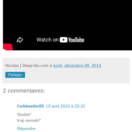
Nicolas | Deep-blu.com
à
lundi, décembre 08, 2014
Partager
2 commentaires:
Celldweller55
13 avril 2015 à 23:32
Sookie*
trop avoués*
Répondre