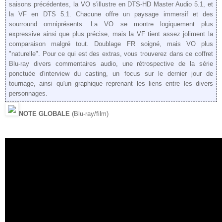
saisons précédentes, la VO s'illustre en DTS-HD Master Audio 5.1, et
la VF en DTS 5.1. Chacune offre un paysage immersif et des
sourround omniprésents. La VO se montre logiquement plus
expressive ainsi que plus précise, mais la VF tient assez joliment la
comparaison malgré tout. Doublage FR soigné, mais VO plus
"naturelle". Pour ce qui est des extras, vous trouverez dans ce coffret
Blu-ray divers commentaires audio, une rétrospective de la série
ponctuée d'interview du casting, un focus sur le dernier jour de
tournage, ainsi qu'un graphique reprenant les liens entre les divers
personnages.
NOTE GLOBALE
(Blu-ray/film)