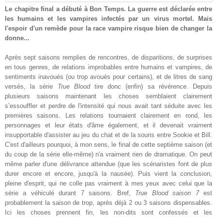
Le chapitre final a débuté à Bon Temps. La guerre est déclarée entre
les humains et les vampires infectés par un virus mortel. Mais
l'espoir d'un remède pour la race vampire risque bien de changer la
donne
...
Après sept saisons remplies de rencontres, de disparitions, de surprises
en tous genres, de relations improbables entre humains et vampires, de
sentiments inavoués (ou trop avoués pour certains), et de litres de sang
versés, la série
True Blood
tire donc (enfin) sa révérence. Depuis
plusieurs saisons maintenant les choses semblaient clairement
s’essouffler et perdre de l'intensité qui nous avait tant séduite avec les
premières saisons. Les relations tournaient clairement en rond, les
personnages et leur états d'âme également, et il devenait vraiment
insupportable d'assister au jeu du chat et de la souris entre Sookie et Bill.
C'est d'ailleurs pourquoi, à mon sens, le final de cette septième saison (et
du coup de la série elle-même) n'a vraiment rien de dramatique. On peut
même parler d'une délivrance attendue (que les scénaristes font de plus
durer encore et encore, jusqu'à la nausée). Puis vient la conclusion,
pleine d'esprit, qui ne colle pas vraiment à mes yeux avec celui que la
série a véhiculé durant 7 saisons. Bref,
True Blood saison 7
est
probablement la saison de trop, après déjà 2 ou 3 saisons dispensables.
Ici les choses prennent fin, les non-dits sont confessés et les