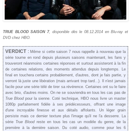
TRUE BLOOD SAISON 7
, disponible dès le 08.12.2014 en Blu-ray et
DVD chez HBO.
VERDICT
:
Même si cette saison 7 nous rappelle à nouveau que la
série tourne en rond depuis plusieurs saisons maintenant, les fans y
trouveront néanmoins certaines réponses et surtout assisteront à la fin
de certaines relations, des moments attendus depuis longtemps. Le
final en touchera certains probablement, d'autres, dont je fais partie, y
verront là juste une libération (mais arrivant trop tard...). Il n'est jamais
facile pour une série télé de tirer sa révérence. Certaines ont su le faire
avec brio, d'autres moins. On ne se souviendra en tous les cas pas de
True Blood
pour la sienne. Coté technique, HBO nous livre un master
1080p parfaitement fidèle à ses prédécesseurs, offrant une image
d'une incroyable finesse et aux détails affolants. Un léger grain
persiste mais ce dernier texture plus l'image qu'il ne l'a desserre. La
série
True Blood
reste en tous les cas un modèle du genre, de la
première à la dernière saison. Du coté audio, comme pour les 6