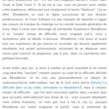
Souls
et
Dark Souls II
. Si tel est le cas, vous ne pouvez avoir oublier
cette expérience, définissant tout simplement le terme "Hardcore". Car en
effet,
Bloodborne
se veut le digne successeur de ses illustres
prédécesseurs, et From Software n'a pas manquer de répondre à l'appel
des joueurs en manque de chalenge sur la console nouvelle génération de
Sony. Mais il serait bien dommage de restreindre l'expérience
Bloodborne
à un "simple" niveau de difficulté, aussi exigeant soit-il, nous y
reviendrons plus en détails ci-dessous.
Bloodborne
c'est aussi et avant
tout une expérience de jeu intense et viscérale, qui devient rapidement
obsédante tout autant qu'envoutante, réclamant de se dépasser sans
cesse pour survivre et progresser, pas à pas, dans ce cauchemar néo-
gothique fascinant.
Avant d'aller plus loin, je tiens à clarifier un point essentiel et du même
coup peut-être "rassurer" certains joueurs au sujet de la difficulté affichée
par
Bloodborne
. Je ne suis pas personnellement un adepte du
sadomasochisme vidéo-ludique, loin de là (voir notre article
[Divers] La
difficulté dans un jeu vidéo, stimulante ou rébarbative?
), mais si certains
modes de difficulté - que l'on peut rencontrer parfois dans certains jeux
pour accroitre artificiellement leur durée de vie - sont souvent rébarbatifs
voire même frustrants, ce n'est pas tout à fait le cas ici, puisque
Bloodborne
est certes exigeants et punitif, mais le sentiment de