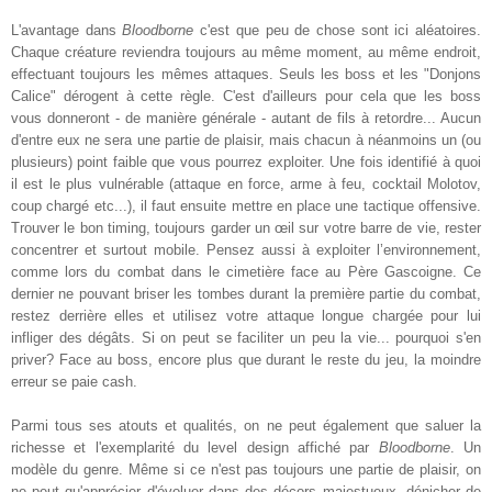
L'avantage dans
Bloodborne
c'est que peu de chose sont ici aléatoires.
Chaque créature reviendra toujours au même moment, au même endroit,
effectuant toujours les mêmes attaques. Seuls les boss et les "Donjons
Calice" dérogent à cette règle. C'est d'ailleurs pour cela que les boss
vous donneront - de manière générale - autant de fils à retordre... Aucun
d'entre eux ne sera une partie de plaisir, mais chacun à néanmoins un (ou
plusieurs) point faible que vous pourrez exploiter. Une fois identifié à quoi
il est le plus vulnérable (attaque en force, arme à feu, cocktail Molotov,
coup chargé etc...), il faut ensuite mettre en place une tactique offensive.
Trouver le bon timing, toujours garder un œil sur votre barre de vie, rester
concentrer et surtout mobile. Pensez aussi à exploiter l’environnement,
comme lors du combat dans le cimetière face au Père Gascoigne. Ce
dernier ne pouvant briser les tombes durant la première partie du combat,
restez derrière elles et utilisez votre attaque longue chargée pour lui
infliger des dégâts. Si on peut se faciliter un peu la vie... pourquoi s'en
priver? Face au boss, encore plus que durant le reste du jeu, la moindre
erreur se paie cash.
Parmi tous ses atouts et qualités, on ne peut également que saluer la
richesse et l'exemplarité du level design affiché par
Bloodborne
. Un
modèle du genre. Même si ce n'est pas toujours une partie de plaisir, on
ne peut qu'apprécier d'évoluer dans des décors majestueux, dénicher de