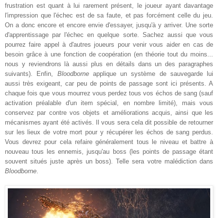
frustration est quant à lui rarement présent, le joueur ayant davantage
l'impression que l'échec est de sa faute, et pas forcément celle du jeu.
On a donc encore et encore envie d'essayer, jusqu'à y arriver. Une sorte
d'apprentissage par l'échec en quelque sorte. Sachez aussi que vous
pourrez faire appel à d'autres joueurs pour venir vous aider en cas de
besoin grâce à une fonction de coopération (en théorie tout du moins...
nous y reviendrons là aussi plus en détails dans un des paragraphes
suivants). Enfin,
Bloodborne
applique un système de sauvegarde lui
aussi très exigeant, car peu de points de passage sont ici présents. A
chaque fois que vous mourrez vous perdez tous vos échos de sang (sauf
activation préalable d'un item spécial, en nombre limité), mais vous
conservez par contre vos objets et améliorations acquis, ainsi que les
mécanismes ayant été activés. Il vous sera cela dit possible de retourner
sur les lieux de votre mort pour y récupérer les échos de sang perdus.
Vous devrez pour cela refaire généralement tous le niveau et battre à
nouveau tous les ennemis, jusqu'au boss (les points de passage étant
souvent situés juste après un boss). Telle sera votre malédiction dans
Bloodborne
.