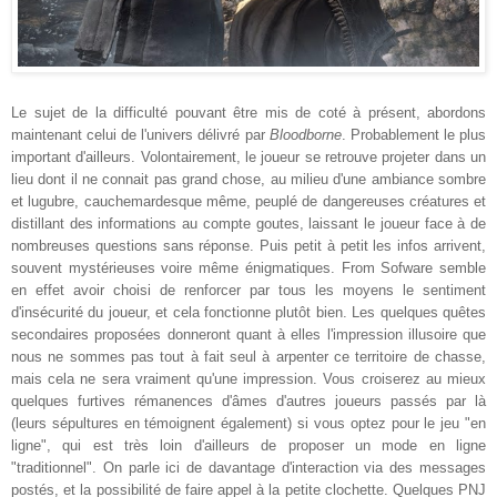
Le sujet de la difficulté pouvant être mis de coté à présent, abordons
maintenant celui de l'univers délivré par
Bloodborne
. Probablement le plus
important d'ailleurs. Volontairement, le joueur se retrouve projeter dans un
lieu dont il ne connait pas grand chose, au milieu d'une ambiance sombre
et lugubre, cauchemardesque même, peuplé de dangereuses créatures et
distillant des informations au compte goutes, laissant le joueur face à de
nombreuses questions sans réponse. Puis petit à petit les infos arrivent,
souvent mystérieuses voire même énigmatiques. From Sofware semble
en effet avoir choisi de renforcer par tous les moyens le sentiment
d'insécurité du joueur, et cela fonctionne plutôt bien. Les quelques quêtes
secondaires proposées donneront quant à elles l'impression illusoire que
nous ne sommes pas tout à fait seul à arpenter ce territoire de chasse,
mais cela ne sera vraiment qu'une impression. Vous croiserez au mieux
quelques furtives rémanences d'âmes d'autres joueurs passés par là
(leurs sépultures en témoignent également) si vous optez pour le jeu "en
ligne", qui est très loin d'ailleurs de proposer un mode en ligne
"traditionnel". On parle ici de davantage d'interaction via des messages
postés, et la possibilité de faire appel à la petite clochette. Quelques PNJ