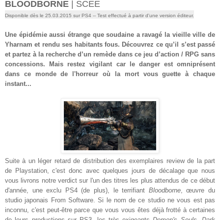
BLOODBORNE
| SCEE
Disponible dès le 25.03.2015 sur PS4
-- Test effectué à partir d'une version éditeur.
Une épidémie aussi étrange que soudaine a ravagé la vieille ville de
Yharnam et rendu ses habitants fous. Découvrez ce qu’il s’est passé
et partez à la recherche d’un remède dans ce jeu d’action / RPG sans
concessions. Mais restez vigilant car le danger est omniprésent
dans ce monde de l'horreur où la mort vous guette à chaque
instant...
Suite à un léger retard de distribution des exemplaires review de la part
de Playstation, c'est donc avec quelques jours de décalage que nous
vous livrons notre verdict sur l'un des titres les plus attendus de ce début
d'année, une exclu PS4 (de plus), le terrifiant
Bloodborne
, œuvre du
studio japonais From Software. Si le nom de ce studio ne vous est pas
inconnu, c'est peut-être parce que vous vous êtes déjà frotté à certaines
de leurs productions sur PS3, les très exigeants
Demon's Souls
,
Dark