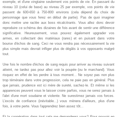
exemple, et d'une vingtaine seulement vos points de vie. En passant du
niveau 10 (celui de base) au niveau 25 par exemple, vos points de vie
passent de 600-650 à 750-800 environs (cela dépend du choix de
personnage que vous ferez en début de partie). Pas de quoi imaginer
donc mettre une raclée aux boss récalcitrants. Vous allez donc devoir
reproduire ce schéma des dizaines de fois avant de sentir une différence
significative. Heureusement, vous pouvez également upgrader vos
armes, en collectant des matériaux (rares) et en puisant dans votre
bourse d'échos de sang. Ceci ne vous rendra pas nécessairement la vie
plus simple mais devrait infliger plus de dégâts à vos opposants malgré
tout.
Une fois le nombre d'échos de sang requis pour arriver au niveau suivant
atteint, ne tardez pas pour allez voir la poupée (ou le marchand). Vous
risquez en effet de les perdre à tous moment... Ne soyez pas non plus
trop téméraire dans votre progression, cela ne paie pas en général. Plus
que jamais, prudence est ici mère de sureté, sachez-le. Et même si les
apparences peuvent vous le laisser croire parfois, vous ne serez jamais à
l'abri d'une mort soudaine et violente. Ne surestimez jamais vos forces.
L'excès de confiance (inévitable...) vous mènera d'ailleurs, plus d'une
fois, à votre perte. Vous l'apprendrez bien assez tôt...
Et la coopération dans tout cela me demanderez vous? Pour pouvoir en