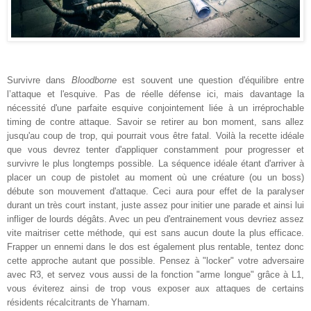
Survivre dans
Bloodborne
est souvent une question d'équilibre entre
l’attaque et l'esquive. Pas de réelle défense ici, mais davantage la
nécessité d'une parfaite esquive conjointement liée à un irréprochable
timing de contre attaque. Savoir se retirer au bon moment, sans allez
jusqu'au coup de trop, qui pourrait vous être fatal. Voilà la recette idéale
que vous devrez tenter d'appliquer constamment pour progresser et
survivre le plus longtemps possible. La séquence idéale étant d'arriver à
placer un coup de pistolet au moment où une créature (ou un boss)
débute son mouvement d'attaque. Ceci aura pour effet de la paralyser
durant un très court instant, juste assez pour initier une parade et ainsi lui
infliger de lourds dégâts. Avec un peu d'entrainement vous devriez assez
vite maitriser cette méthode, qui est sans aucun doute la plus efficace.
Frapper un ennemi dans le dos est également plus rentable, tentez donc
cette approche autant que possible. Pensez à "locker" votre adversaire
avec R3, et servez vous aussi de la fonction "arme longue" grâce à L1,
vous éviterez ainsi de trop vous exposer aux attaques de certains
résidents récalcitrants de Yharnam.