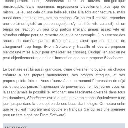
Techniquement enfin,
Bloodborne
offre un univers néo-gothique
remarquable, sans néanmoins impressioner visuellement plus que de
raison. Le jeu est cela dit une belle réussite à la fois architecturale, mais
aussi dans ses textures, ses animations. On pourra il est vrai reprocher
une certaine rigidité au personnage (on s'y fait très vite cela dit), et un
temps de réaction un peu long parfois (n'allant jamais assez vite en
situation critique pour se remettre de la vie par exemple...), ou encore des
soucis de caméra parfois (très) gênants, ainsi que des temps de
chargement trop longs (From Software y travaille et devrait proposer
bientôt une mise à jour pour améliorer les choses). Quoiqu'il en soit on ne
peut objectivement que saluer l'immersion que nous propose
Bloodborne
.
Le bestiaire est lui aussi grandiose, d'une diversité incroyable, où chaque
créature a ses propres mouvements, ses propres attaques, et ses
propres points faibles. Vous n'aurez à aucun moment l'impression de déjà
vu, et surtout jamais l'impression de pouvoir souffler. Le jeu ne vous en
laissant jamais la possibilité. Affichant une fascinante diversité dans tous
les domaines,
Bloodborne
est là aussi un exemple sans équivalence à ce
jour, jusque dans la conception de ses boss d'anthologie. On notera enfin
que le jeu est intégralement doublé en français (ce qui est une première
pour un titre signé par From Software).