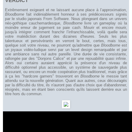
VERDICT
Extrêmement exigeant et ne laissant aucune place à l’approximation,
Bloodborne
fait indéniablement honneur à ses prédécesseurs signés
par le studio japonais From Software. Nous plongeant dans un univers
néo-gothique cauchemardesque,
Bloodborne
livre un gameplay où la
moindre erreur de jugement se paie cash. Mourir et encore mourir,
jusqu'à intégrer comment franchir l’infranchissable, voilà quelle sera
votre malédiction durant des dizaines d'heures. Seuls les plus
talentueux et persévérants en verront le bout, certes, mais tous,
quelque soit votre niveau, ne pourront qu'admettre que
Bloodborne
est
un joyaux vidéo-ludique servi par un level design remarquable et par
une ambiance sans nul autre pareille. Une durée de vie consistante,
rallongée par des "Donjons Calice" et par une rejouabilité quasi infinie.
Alors oui certains auraient apprécié la présence d'un niveau de
difficulté optionnel plus accessible, un système de sauvegarde plus
rassurant, ou encore un mode coopération plus traditionnel, mais grâce
à ça les "hardcore gamers" trouveront en
Bloodborne
le messie tant
attendu sur la nouvelle génération. Quant aux autres, ceux découragés
par la difficulté du titre, ils n'auront pas d'autre choix que d'abandonner,
résignés, mais en étant bien conscients qu'ils laissent derrière eux un
titre hors du commun.