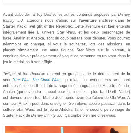
Avant d'aborder la Toy Box et les autres contenus proposés par
Disney
Infinity 3.0
, attardons nous d'abord sur
l'aventure incluse dans le
Starter Pack: Twilight of the Republic
. Cette aventure est bien entendu
intégralement liée à l'univers
Star Wars
, et les deux personnages de
base, Anakin et Ahsoka, sont du coup parfaits pour débuter. Vous pourrez
néanmoins en changer, si vous le souhaitez, lors des missions, en
plaçant simplement une autre figurine
Star Wars
sur le plateau, à
condition d'avoir préalablement débloqué ce personne en trouvant dans le
jeu le médaillon à son effigie.
Twilight of the Republic
reprend en grande partie le déroulement de la
série
Star Wars The Clone Wars
, qui relatait les événements se situant
entre les épisodes II et III de la saga cinématographique. A cette période,
Anakin (qui deviendra - rappel pour les incultes - plus tard Darth Vader)
est devenu à son tour Maitre Jedi, après avoir été l'élève de Obi-Wan. A
son tour, Anakin peut donc enseigner. Son élève, appelé padawan dans la
culture Star Wars, est la jeune Ahsoka Tano, le second personnage du
Starter Pack de
Disney Infinity 3.0
. Ça tombe bien me direz-vous.