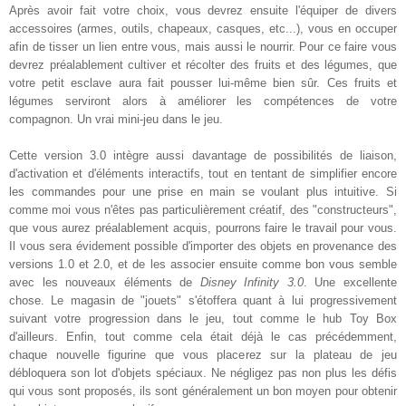
Après avoir fait votre choix, vous devrez ensuite l'équiper de divers
accessoires (armes, outils, chapeaux, casques, etc...), vous en occuper
afin de tisser un lien entre vous, mais aussi le nourrir. Pour ce faire vous
devrez préalablement cultiver et récolter des fruits et des légumes, que
votre petit esclave aura fait pousser lui-même bien sûr. Ces fruits et
légumes serviront alors à améliorer les compétences de votre
compagnon. Un vrai mini-jeu dans le jeu.
Cette version 3.0 intègre aussi davantage de possibilités de liaison,
d'activation et d'éléments interactifs, tout en tentant de simplifier encore
les commandes pour une prise en main se voulant plus intuitive. Si
comme moi vous n'êtes pas particulièrement créatif, des "constructeurs",
que vous aurez préalablement acquis, pourrons faire le travail pour vous.
Il vous sera évidement possible d'importer des objets en provenance des
versions 1.0 et 2.0, et de les associer ensuite comme bon vous semble
avec les nouveaux éléments de
Disney Infinity 3.0
. Une excellente
chose. Le magasin de "jouets" s'étoffera quant à lui progressivement
suivant votre progression dans le jeu, tout comme le hub Toy Box
d'ailleurs. Enfin, tout comme cela était déjà le cas précédemment,
chaque nouvelle figurine que vous placerez sur la plateau de jeu
débloquera son lot d'objets spéciaux. Ne négligez pas non plus les défis
qui vous sont proposés, ils sont généralement un bon moyen pour obtenir