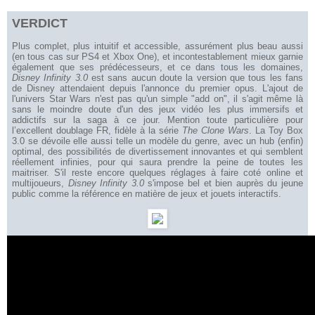
VERDICT
Plus complet, plus intuitif et accessible, assurément plus beau aussi
(en tous cas sur PS4 et Xbox One), et incontestablement mieux garnie
également que ses prédécesseurs, et ce dans tous les domaines,
Disney Infinity 3.0
est sans aucun doute la version que tous les fans
de Disney attendaient depuis l'annonce du premier opus. L'ajout de
l'univers Star Wars n'est pas qu'un simple "add on", il s'agit même là
sans le moindre doute d'un des jeux vidéo les plus immersifs et
addictifs sur la saga à ce jour. Mention toute particulière pour
l’excellent doublage FR, fidèle à la série
The Clone Wars
. La Toy Box
3.0 se dévoile elle aussi telle un modèle du genre, avec un hub (enfin)
optimal, des possibilités de divertissement innovantes et qui semblent
réellement infinies, pour qui saura prendre la peine de toutes les
maitriser. S'il reste encore quelques réglages à faire coté online et
multijoueurs,
Disney Infinity 3.0
s'impose bel et bien auprès du jeune
public comme la référence en matière de jeux et jouets interactifs.