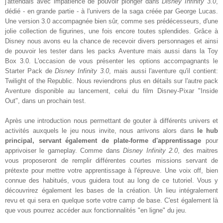
j'attendais avec impatience de pouvoir plonger dans
Disney Infinity 3.0
,
dédié - en grande partie - à l'univers de la saga créée par George Lucas.
Une version 3.0 accompagnée bien sûr, comme ses prédécesseurs, d'une
jolie collection de figurines, une fois encore toutes splendides. Grâce à
Disney nous avons eu la chance de recevoir divers personnages et ainsi
de pouvoir les tester dans les packs Aventure mais aussi dans la Toy
Box 3.0. L'occasion de vous présenter les options accompagnants le
Starter Pack de
Disney Infinity 3.0
, mais aussi l'aventure qu'il contient:
Twilight of the Republic. Nous reviendrons plus en détails sur l'autre pack
Aventure disponible au lancement, celui du film Disney-Pixar "Inside
Out", dans un prochain test.
Après une introduction nous permettant de gouter à différents univers et
activités auxquels le jeu nous invite, nous arrivons alors dans
le hub
principal, servant également de plate-forme d'apprentissage
pour
apprivoiser le gameplay. Comme dans
Disney Infinity 2.0
, des maitres
vous proposeront de remplir différentes courtes missions servant de
prétexte pour mettre votre apprentissage à l'épreuve. Une voix off, bien
connue des habitués, vous guidera tout au long de ce tutoriel. Vous y
découvrirez également les bases de la création. Un lieu intégralement
revu et qui sera en quelque sorte votre camp de base. C'est également là
que vous pourrez accéder aux fonctionnalités "en ligne" du jeu.