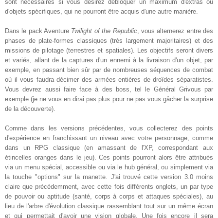
sont nécessaires si vous désirez débloquer un maximum d'extras ou
d'objets spécifiques, qui ne pourront être acquis d'une autre manière.
Dans le pack Aventure
Twilight of the Republic
, vous alternerez entre des
phases de plate-formes classiques (très largement majoritaires) et des
missions de pilotage (terrestres et spatiales). Les objectifs seront divers
et variés, allant de la captures d'un ennemi à la livraison d'un objet, par
exemple, en passant bien sûr par de nombreuses séquences de combat
où il vous faudra décimer des armées entières de droïdes séparatistes.
Vous devrez aussi faire face à des boss, tel le Général Grivous par
exemple (je ne vous en dirai pas plus pour ne pas vous gâcher la surprise
de la découverte).
Comme dans les versions précédentes, vous collecterez des points
d'expérience en franchissant un niveau avec votre personnage, comme
dans un RPG classique (en amassant de l'XP, correspondant aux
étincelles oranges dans le jeu). Ces points pourront alors être attribués
via un menu spécial, accessible ou via le hub général, ou simplement via
la touche "options" sur la manette. J'ai trouvé cette version 3.0 moins
claire que précédemment, avec cette fois différents onglets, un par type
de pouvoir ou aptitude (santé, corps à corps et attaques spéciales), au
lieu de l'arbre d'évolution classique rassemblant tout sur un même écran
et qui permettait d'avoir une vision globale. Une fois encore il sera