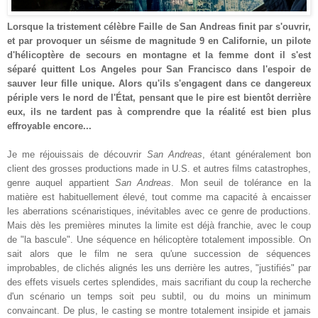
Lorsque la tristement célèbre Faille de San Andreas finit par s'ouvrir,
et par provoquer un séisme de magnitude 9 en Californie, un pilote
d'hélicoptère de secours en montagne et la femme dont il s'est
séparé quittent Los Angeles pour San Francisco dans l'espoir de
sauver leur fille unique. Alors qu'ils s'engagent dans ce dangereux
périple vers le nord de l'État, pensant que le pire est bientôt derrière
eux, ils ne tardent pas à comprendre que la réalité est bien plus
effroyable encore...
Je me réjouissais de découvrir
San Andreas
, étant généralement bon
client des grosses productions made in U.S. et autres films catastrophes,
genre auquel appartient
San Andreas
. Mon seuil de tolérance en la
matière est habituellement élevé, tout comme ma capacité à encaisser
les aberrations scénaristiques, inévitables avec ce genre de productions.
Mais dès les premières minutes la limite est déjà franchie, avec le coup
de "la bascule". Une séquence en hélicoptère totalement impossible. On
sait alors que le film ne sera qu'une succession de séquences
improbables, de clichés alignés les uns derrière les autres, "justifiés" par
des effets visuels certes splendides, mais sacrifiant du coup la recherche
d'un scénario un temps soit peu subtil, ou du moins un minimum
convaincant. De plus, le casting se montre totalement insipide et jamais