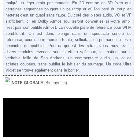
malgré un léger grain par moment. En 2D comme en 3D (bien que
certaines séquences bougent un peu trop et où l'on perd du coup en
netteté) c'est un quasi sans faute. Du coté des pistes audio, VO et VF
s'affichent ici en Dolby Atmos (qui seront converties si votre ampli
n'est pas compatible Atmos). La nouvelle piste de référence pour WHV
semble-t-il. On est donc plongé dans un spectacle sonore de
référence, pour une immersion totale, sollicitant en permanence les 7
enceintes compatibles. Pour ce qui est des extras, vous trouverez ici
divers modules revenant sur les effets spéciaux, le casting, sur la
véritable faille de San Andreas, un commentaire audio, un lot de
scènes coupées, sans oublier le bêtisier du tournage. Un code Ultra
Violet se trouve également dans le boitier.
NOTE GLOBALE
(Blu-ray/film)