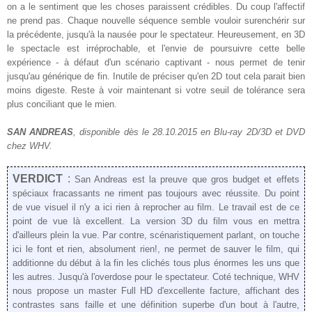
on a le sentiment que les choses paraissent crédibles. Du coup l'affectif
ne prend pas. Chaque nouvelle séquence semble vouloir surenchérir sur
la précédente, jusqu'à la nausée pour le spectateur. Heureusement, en 3D
le spectacle est irréprochable, et l'envie de poursuivre cette belle
expérience - à défaut d'un scénario captivant - nous permet de tenir
jusqu'au générique de fin. Inutile de préciser qu'en 2D tout cela parait bien
moins digeste. Reste à voir maintenant si votre seuil de tolérance sera
plus conciliant que le mien.
SAN ANDREAS
, disponible dès le 28.10.2015 en Blu-ray 2D/3D et DVD
chez WHV.
VERDICT
:
San Andreas est la preuve que gros budget et effets
spéciaux fracassants ne riment pas toujours avec réussite. Du point
de vue visuel il n'y a ici rien à reprocher au film. Le travail est de ce
point de vue là excellent. La version 3D du film vous en mettra
d'ailleurs plein la vue. Par contre, scénaristiquement parlant, on touche
ici le font et rien, absolument rien!, ne permet de sauver le film, qui
additionne du début à la fin les clichés tous plus énormes les uns que
les autres. Jusqu'à l'overdose pour le spectateur. Coté technique, WHV
nous propose un master Full HD d'excellente facture, affichant des
contrastes sans faille et une définition superbe d'un bout à l'autre,