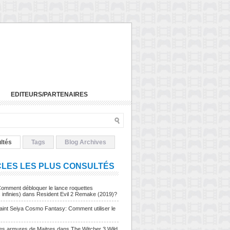
EDITEURS/PARTENAIRES
ltés
Tags
Blog Archives
CLES LES PLUS CONSULTÉS
Comment débloquer le lance roquettes
s infinies) dans Resident Evil 2 Remake (2019)?
Saint Seiya Cosmo Fantasy: Comment utiliser le
Les armures de Maitres dans The Witcher 3 Wild