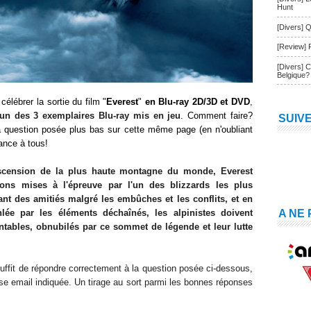
Hunt
[Divers] Q
[Review] 
[Divers] 
Belgique?
élébrer la sortie du film "
Everest
"
en Blu-ray 2D/3D et DVD
,
un des 3 exemplaires Blu-ray mis en jeu
. Comment faire?
SUIV
la question posée plus bas sur cette même page (en n'oubliant
ance à tous!
d'ascension de la plus haute montagne du monde, Everest
ions mises à l'épreuve par l'un des blizzards les plus
ant des amitiés malgré les embûches et les conflits, et en
nlée par les éléments déchaînés, les alpinistes doivent
A NE
ntables, obnubilés par ce sommet de légende et leur lutte
 suffit de répondre correctement à la question posée ci-dessous,
se email indiquée. Un tirage au sort parmi les bonnes réponses