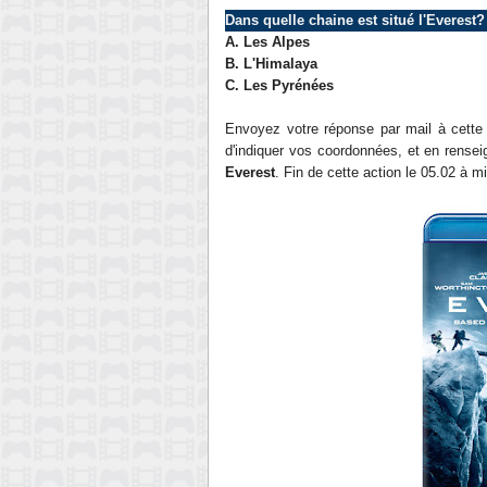
Dans quelle chaine est situé l'Everest
?
A.
Les Alpes
B. L'Himalaya
C. Les
Pyr
é
n
ée
s
Envoyez votre réponse par mail à cett
d'indiquer vos coordonnées, et en renseig
Everest
. Fin de cette action le
05.02
à mi