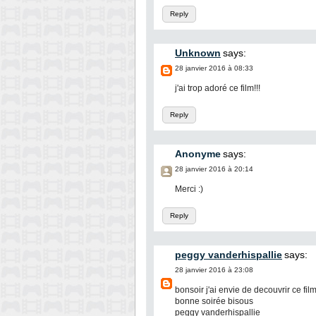
Reply
Unknown
says:
28 janvier 2016 à 08:33
j'ai trop adoré ce film!!!
Reply
Anonyme
says:
28 janvier 2016 à 20:14
Merci :)
Reply
peggy vanderhispallie
says:
28 janvier 2016 à 23:08
bonsoir j'ai envie de decouvrir ce fil
bonne soirée bisous
peggy vanderhispallie