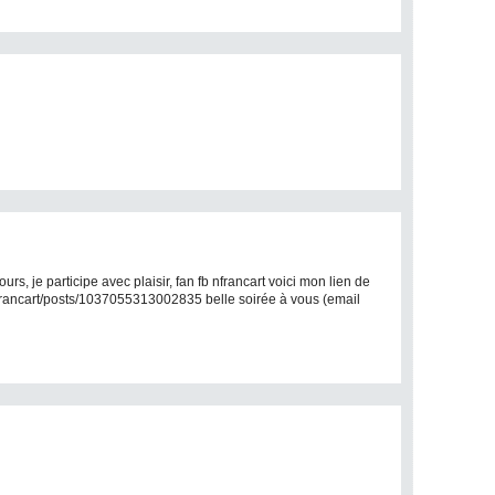
rs, je participe avec plaisir, fan fb nfrancart voici mon lien de
francart/posts/1037055313002835 belle soirée à vous (email