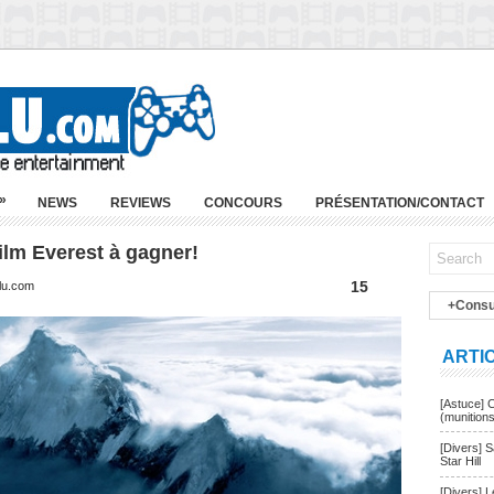
»
NEWS
REVIEWS
CONCOURS
PRÉSENTATION/CONTACT
ilm Everest à gagner!
15
blu.com
+Consu
ARTI
[Astuce] 
(munition
[Divers] 
Star Hill
[Divers] 