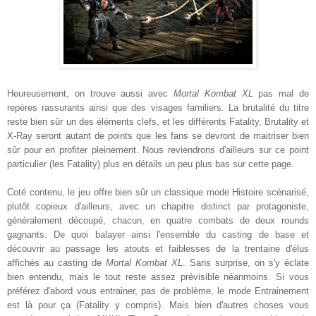
Heureusement, on trouve aussi avec
Mortal Kombat XL
pas mal de
repères rassurants ainsi que des visages familiers. La brutalité du titre
reste bien sûr un des éléments clefs, et les différents Fatality, Brutality et
X-Ray seront autant de points que les fans se devront de maitriser bien
sûr pour en profiter pleinement. Nous reviendrons d'ailleurs sur ce point
particulier (les Fatality) plus en détails un peu plus bas sur cette page.
Coté contenu, le jeu offre bien sûr un classique mode Histoire scénarisé,
plutôt copieux d'ailleurs, avec un chapitre distinct par protagoniste,
généralement découpé, chacun, en quatre combats de deux rounds
gagnants. De quoi balayer ainsi l'ensemble du casting de base et
découvrir au passage les atouts et faiblesses de
la trentaine d'élus
affichés au casting
de
Mo
rtal Kombat XL
. Sans surprise, on s'y éclate
bien entendu, mais le tout reste assez prévisible néanmoins. Si vous
préférez d'abord vous entrainer, pas de problème, le mode Entrainement
est là pour ça (Fatality y compris). Mais bien d'autres choses vous