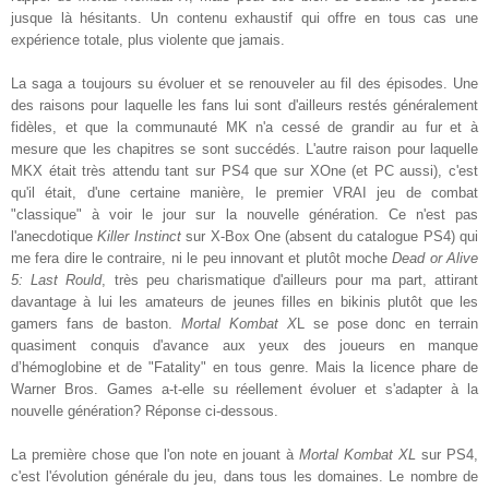
jusque là hésitants. Un contenu exhaustif qui offre en tous cas une
exp
érience totale, plus
violente
que jamais.
L
a saga a toujours su évoluer et se renouveler au fil des épisodes. Une
des raisons pour laquelle les fans lui sont d'ailleurs restés généralement
fidèles, et que la communauté MK n'a cessé de grandir au fur et à
mesure que les chapitres se sont succédés. L'autre raison pour laquelle
MKX était très attendu tant sur PS4 que sur XOne (et PC aussi), c'est
qu'il
était
, d'une certaine manière, le premier VRAI jeu de combat
"classique" à voir le jour sur la nouvelle génération. Ce n'est pas
l'anecdotique
Killer Instinct
sur X-Box One (absent du catalogue PS4) qui
me fera dire le contraire, ni le peu innovant et plutôt moche
Dead or Alive
5: Last Rould
, très peu charismatique d'ailleurs pour ma part, attirant
davantage à lui les amateurs de jeunes filles en bikinis plutôt que les
gamers fans de baston.
Mortal Kombat X
L se pose donc en terrain
quasiment conquis d'avance aux yeux des joueurs en manque
d’hémoglobine et de "Fatality" en tous genre. Mais la licence phare de
Warner Bros. Games a-t-elle su réellement évoluer et s'adapter à la
nouvelle génération? Réponse ci-dessous.
La première chose que l'on note en jouant à
Mortal Kombat XL
sur PS4,
c'est l'évolution générale du jeu, dans tous les domaines. Le nombre de