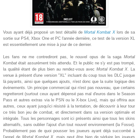
Vous a
yant déjà propos
é un test détaillé de
Mortal Kombat X
lors de sa
sortie sur PS4, Xbox One et PC l'année dernière, ce test de la version XL
est essentiellement
une mise à jour de ce dernier.
Les fans
ne m
e contrediront pas
, l
e nouvel opus de la saga
Mortal
Kombat
était assurément très attendu. Et le public ne s'y est pas trompé,
la qualité éta
n
t
de plus bien
au
rendez-vous avec
Mortal Kombat X
. La
venue à présent d'une version "XL" incluant du coup tous les DLC jusque
là payants, ainsi que quelques ajouts, n'est donc que la suite logique des
événements
. Un principe commercial qui n'est pas nouveau, que certains
regretteront (surtout ceux ayant dépensé pas mal d'euros dans le Season
Pass et autres extras via le PSN ou le X-box Live), mais qui offrira aux
autres, ceux ayant jusqu'
ici résisté à la tentation, de découvrir à leu
r tour
ce très bon jeu de combat, et directement dans sa version optimale et
intégrale. Tous les personnages sont ici
présent
s ainsi que tous les skins
alternatifs, sans oublier l'ajout d'un tout nouvel environnement
(la Fosse).
Probablement pas de quoi pousser les joueurs ayant déjà
succombé à
l'appel de
M
o
rtal Kombat X
, mais peut être bien de séduir
e les joueurs