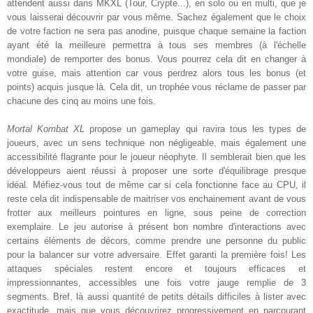
attendent aussi dans MKXL (Tour, Crypte...), en solo ou en multi, que je
vous laisserai découvrir par vous même. Sachez également que le choix
de votre faction ne sera pas anodine, puisque chaque semaine la faction
ayant été la meilleure permettra à tous ses membres (à l'échelle
mondiale) de remporter des bonus. Vous pourrez cela dit en changer à
votre guise, mais attention car vous perdrez alors tous les bonus (et
points) acquis jusque là. Cela dit, un trophée vous réclame de passer par
chacune des cinq au moins une fois.
Mortal Kombat XL
propose un gameplay qui ravira tous les types de
joueurs, avec un sens technique non négligeable, mais également une
accessibilité flagrante pour le joueur néophyte. Il semblerait bien que les
développeurs aient réussi à proposer une sorte d'équilibrage presque
idéal. Méfiez-vous tout de même car si cela fonctionne face au CPU, il
reste cela dit indispensable de maitriser vos enchainement avant de vous
frotter aux meilleurs pointures en ligne, sous peine de correction
exemplaire. Le jeu autorise à présent bon nombre d'interactions avec
certains éléments de décors, comme prendre une personne du public
pour la balancer sur votre adversaire. Effet garanti la première fois! Les
attaques spéciales restent encore et toujours efficaces et
impressionnantes, accessibles une fois votre jauge remplie de 3
segments. Bref, là aussi quantité de petits détails difficiles à lister avec
exactitude, mais que vous découvrirez progressivement en parcourant