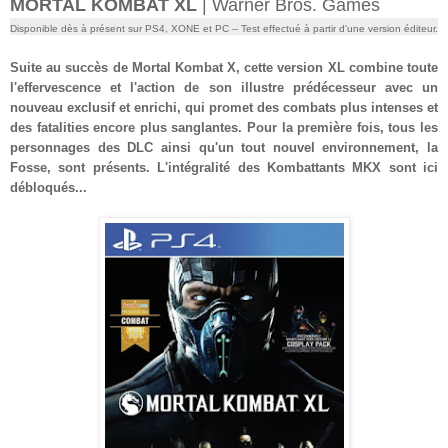
MORTAL KOMBAT XL
| Warner Bros. Games
Disponible dès
à présent
sur PS4, XONE et PC
-- Test effectué à partir d'une version éditeur
.
Suite au succès de Mortal Kombat X, ce
tte version XL
combine toute
l'effervescence et l'action de son illustre prédécesseur avec un
nouveau exclusif et enrichi, qui promet des combats plus intenses et
des fatalities encore plus sanglantes. Pour la première fois,
tous les
personnages
des DLC ainsi qu'un tout nouvel environnement, la
Fosse, sont présents.
L
'intégralité des Kombattants MKX sont ici
débloqués
...