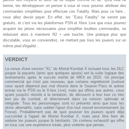
tienne, les développeurs on penser à vous et vous pourrez attribuer des
commandes simplifiées pour effectuer ces Fatality. Mais pour ce faire...
vous allez devoir payer. En effet, les "Easy Fatality" ne seront pas
gratuits, et c'est via les plateformes PSN et Xbox Live que vous pourrez
acquérir les jetons nécessaires pour simplifier lesdites commandes, se
réduisant alors à maintenir R2 + une touche. Une pratique plus que
discutable, vous en conviendrez, ne mettant pas tous les joueurs sur un
même pied d'égalité...
VERDICT
La venue d'une version "XL" de
Mortal Kombat X
incluant tous les DLC
jusque là payants
(
ainsi que quelques ajouts)
est
la suite logique des
événements après le succès mérité de MKX en 2015. Un principe
commercial qui n'est pas nouveau, que certains regretteront (surtout
ceux ayant dépensé pas mal d'euros dans le Season Pass et autres
extras via le PSN ou le X-box Live), mais qui offrira aux autres, ceux
ayant jusqu'ici résisté à la tentation, de découvrir à leur tour ce très
bon jeu de combat, et directement dans sa version optimale et
intégrale. Tous les personnages sont ici présents ainsi que tous les
skins alternatifs, sans oublier l'ajout d'un tout nouvel environnement (la
Fosse). Probablement pas de quoi pousser les joueurs ayant déjà
succombé à l'appel de
Mortal Kombat X
, mais peut être bien de
séduire les joueurs jusque là hésitants. Un contenu exhaustif qui offre
en tous cas une expérience totale, plus violente que jamais
.