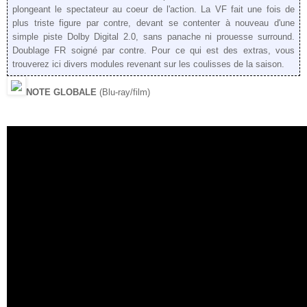
plongeant le spectateur au coeur d
e
l'
action
. La VF fait une fois de
plus triste figure par contre, devant se contenter à nouveau d'une
simple p
iste Dolby Digital 2.0, sans panache ni prouesse surround.
Doublage FR soigné
par contre.
Pour ce qui est des extras, vous
trouverez ici
divers modules revenant sur les coulisses de la saison.
NOTE GLOBALE
(Blu-ray/film)