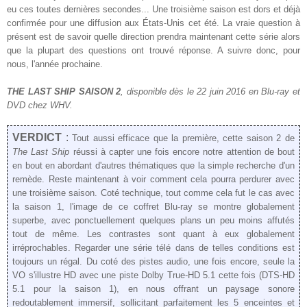
eu ces toutes dernières secondes... Une
troisième saison est dors et déjà
confirmée pour une diffusion aux
États-Unis
cet été.
La vraie question à
présent est de savoir
quelle direction prendra maintenant cette série alors
que la plupart des questions ont trouvé réponse. A suivre donc, pour
nous,
l'année prochaine
.
THE LAST SHIP
SAISON
2
, disponible dès
le 22
juin 2016
en Blu-ray et
DVD chez WHV.
VERDICT
:
Tout aussi efficace que la première, cette
saison
2 de
The Last Ship
réussi à capter une fois encore notre attention de bout
en bout en abordant d'autres thématiques que la simple recherche d'un
remède.
Reste maintenant à voir comment cela pourra perdurer
avec
une
troisième saison.
Coté technique,
tout comme cela fut le cas avec
la saison 1,
l'image de ce coffret Blu-ray se montre globalement
superbe,
avec ponctuellement quelques plans un peu moins affutés
tout de même
. Les contrastes sont quant à eux g
lobalement
irréprochables
.
R
egarder
une série télé dans de telles conditions est
toujours
un
régal
. Du coté des pistes audio, une fois encore, seule la
VO s'illustre HD a
vec une piste Dolby True-HD
5.1 cette fois (DTS-HD
5.1
pou
r la saison 1), en nous offrant un paysage sonore
redoutablement immersif, sollicitant parfaitement les 5 enceintes et