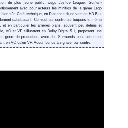
ation du plus jeune pu
bli
c
,
Lego Justice League: Gotham
ertissement
avec pour acteurs les minifigs de la game Lego
bien sûr.
Coté technique,
en l'absence d'une version HD Blu-
balement
satisfaisant. C
e n'est par contre par
toujours le même
et en particulier les arrières plans, souvent peu définis et
dio,
VO et VF s'illustrent en
Dolby Digital 5.1, proposant un
e
 ce genre de production, avec des
Surrounds ponctuellement
, tant en VO qu'en VF. Aucun bonus
à signaler par contre.