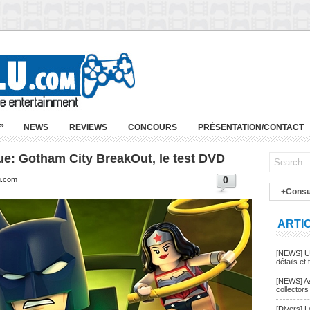
»
NEWS
REVIEWS
CONCOURS
PRÉSENTATION/CONTACT
ue: Gotham City BreakOut, le test DVD
0
u.com
+Consu
ARTI
[NEWS] Un
détails et t
[NEWS] As
collectors
[Divers] 