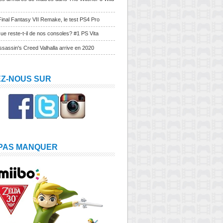
Final Fantasy VII Remake, le test PS4 Pro
ue reste-t-il de nos consoles? #1 PS Vita
sassin's Creed Valhalla arrive en 2020
EZ-NOUS SUR
 PAS MANQUER