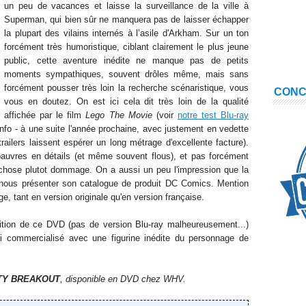
un peu de vacances et laisse la surveillance de la ville à
Superman, q
ui bien sûr ne manquera pas de laisser échapper
la plupart des vilains intern
és à
l’asile
d'Arkham
.
Sur un ton
forcément très humoristique, ciblant clairement le plus jeune
public, cette av
enture inédite ne manque pas de petits
moments
sympathiques
, souvent drôles
même
, mais sans
forcément pousser très loin la recherche scénaristique, vous
CON
vous en doutez. On est ici cela dit très loin de la qualité
affichée par le film
Lego The Movie
(voir
notre test Blu-ray
r info - à une suite l'année prochaine, avec justement en vedette
railers
laissen
t espérer
un long métrage
d'excellente facture).
 pauvres en détails (et même souvent flous), et pas forcément
c
hose plutot
d
ommage. On a aussi un peu l'impression que la
nous présenter son catalogue de produit DC Comics
. Mention
ge, tant en
version originale qu'en version française.
isition de ce DVD
(
pas de version Blu-ray malheureusement...
)
si commercialisé avec une figurine inédite du personnage de
TY
BREAKOUT
, disponible en DVD chez
WHV
.