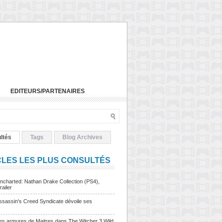
EDITEURS/PARTENAIRES
ltés
Tags
Blog Archives
CLES LES PLUS CONSULTÉS
charted: Nathan Drake Collection (PS4),
railer
sassin's Creed Syndicate dévoile ses
Les armures de Maitres dans The Witcher 3 Wild