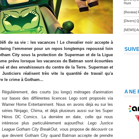
Hunt
[Review] 
[Divers] Q
[NEWS] As
éfi de sa vie : les vacances ! Le chevalier noir accepte à
ightwing l'emmener pour un repos longtemps repoussé loin
SUIV
 Gotham City sous la protection de Superman et de la Ligue
omme prévu lorsque les vacances de Batman sont écourtées
é et des envahisseurs du centre de la Terre. Superman et
sticiers réalisent très vite la quantité de travail qu'a
re le crime à Gotham...
A NE
Régu
lièrement, des courts (ou longs) métrages d'animation
sur bases des d
ifférentes licences Lego sont proposé
s via
Warner Home Entertainment. Nous en avons déjà eu sur les
séries Ninjago, Chima, et déjà plusieurs aussi sur les
Super
Héros DC Comics. La dernière en date, celle qui nous
intéresse plus particulièrement aujourd'hui:
Lego Justice
League Gotham City BreakOut
, vous pro
pose de découvrir ce
que devient Gotham City quand Batman accepte de prendre