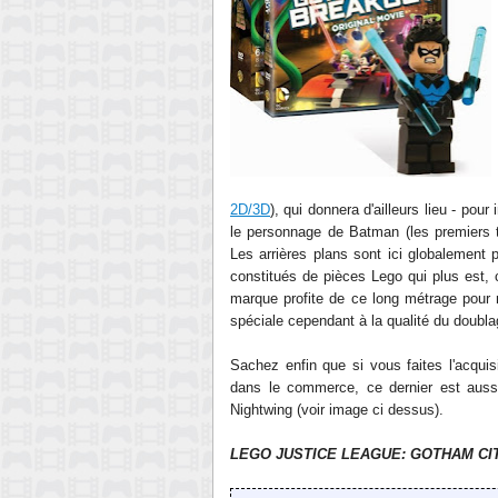
2D/3D
), qui donnera d'ailleurs lieu - pou
le personnage de Batman (les premiers t
Les
arrières plans sont ici globalement
constitués de pièces Lego qui plus est, 
marque profite de
ce long métrage pour 
spéciale cependant à la qualité du doubla
Sachez enfin que si vous fa
ites l'acqu
dans le commerc
e,
ce dernier est aus
Nightwing (voir image ci dessus).
L
EGO JUSTICE LEAGUE: GOTHAM
CI