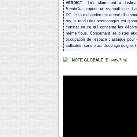
Très clairement à destin
VERDICT
:
BreakOut
propose un
sympathique
div
DC
, le tout abondement
arrosé
d'humour 
ray, le rendu des personnages est glo
constat en ce qui concerne les décors, 
même flous.
Concernant les
pistes au
occupation de l'espace classique pour
sollicités, sans plus. Doublage soigné
NOTE GLOBALE
(Blu-ray/film)