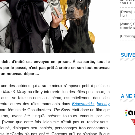
Star Hill
[Divers] 
Hunt
[Astuce] 
(munition
[Unboxing
SUIV
élit d'initié est envoyée en prison. À sa sortie, tout le
 par le passé, n'est pas prêt à croire en son tout nouveau
 un nouveau départ...
une des actrices qui a su le mieux s'imposer petit à petit ces
ie
Mike & Molly
où elle y
interprète
l'un des rôles principaux, l
a
A NE
t
aussi
se faire un nom au cinéma, essentiellement dans des
entre autres des
rôles marquants dans
Bridesmaids
,
I
dentity
born féminin de Ghostbusters.
The Boss
était donc
un film que
u-ra
y, ayant été jusqu'à présent toujours conquis par les
j'avoue que cette fois l'alchimie n'
était pas au rendez-vous
.
 loup
é,
d
ialogues pe
u inspirés, personnages trop caricaturaux,
agie McCarthy n'a pas opéré.
Gageons qu'il ne s'agisse là qu
e