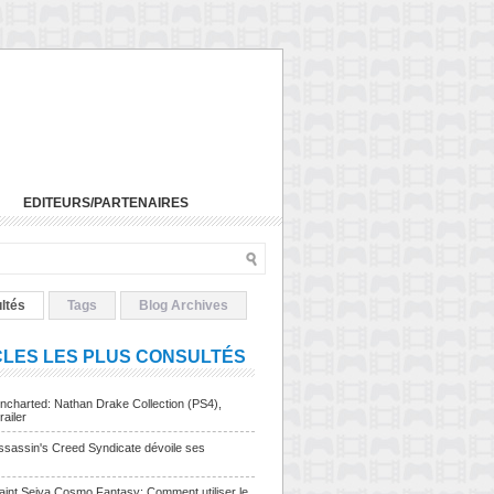
EDITEURS/PARTENAIRES
ltés
Tags
Blog Archives
CLES LES PLUS CONSULTÉS
charted: Nathan Drake Collection (PS4),
railer
sassin's Creed Syndicate dévoile ses
Saint Seiya Cosmo Fantasy: Comment utiliser le