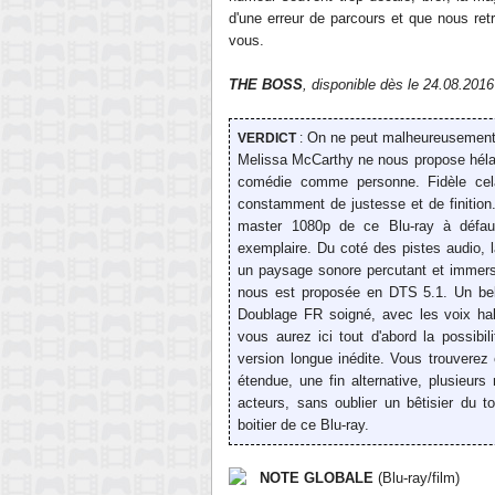
d'une erreur de parc
our
s et que nous retr
vous.
THE BOSS
, disponible dès
le 24.08.2016
On ne peut
malheureusemen
VERDICT
:
Melissa McCarthy ne nous propose hélas pa
comédie comme personne. Fidèle cela
constamment
de
justesse et de finition
master 1080p de ce Blu-ray à défau
exemplaire. Du coté des pistes audio, 
un paysage sonore
percutant et
immersi
nous est proposée en DTS 5.1. Un bel é
Doublage FR soigné, avec les voix habi
vous aurez ici tout d'abord la possibi
version longue inédite. Vous trouverez 
étendue, une fin alternative, plusieur
acteurs, sans oublier un bêtisier d
u t
boitier de ce Blu-ray
.
NOTE GLOBALE
(Blu-ray/film)