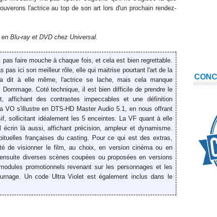
ouverons l'actri
ce au top de son art lors d'un prochain rendez-
en Blu-ray et DVD chez Universal.
t
pas faire mouche à chaque fois, et cela est bien regrettable.
s ici son meilleur rôle, elle qui maitrise pourtant l'art de la
CON
 dit à elle même, l'actrice se lache, mais cela manque
. Dommage. Coté technique,
il est bien difficile de prendre le
t
, affichant des contrastes impeccables et une définition
la VO s'illustre en DTS-HD Master Audio 5.1, en nous offrant
f, sollicitant
idéalement
les 5 enceintes. La VF quant à elle
crin là aussi, affichant précis
ion, ampleur et dynami
sme
.
tuelles françaises du casting.
Pour ce qui est des extras,
lité de visionner le film, au choix, en version cinéma ou en
ensuite divers
es scènes coupées ou proposées en versions
s modules promotionnels revenant sur les personnages et les
ournage
. Un code Ultra Violet est également inclus dans le