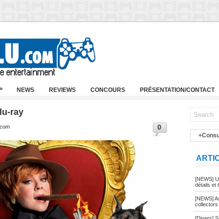
»
NEWS
REVIEWS
CONCOURS
PRÉSENTATION/CONTACT
lu-ray
0
.com
+Consu
ARTI
[NEWS] Un
détails et t
[NEWS] As
collectors
[Divers] 