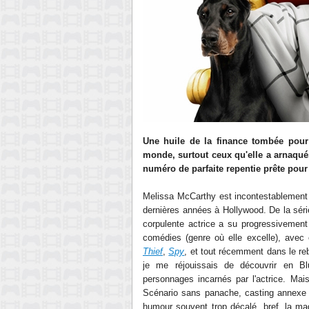
Une huile de la finance tombée pour d
monde, surtout ceux qu'elle a arnaqués
numéro de parfaite repentie prête pour
Melissa Mc
Carthy est incontestablement 
dernières années
à Hollywood. De la sér
corpulente
actrice a s
u
progressiv
emen
com
édies (genre où elle excelle)
, avec 
Thief
,
Spy
,
et tout
récemment
dans le re
je me réjouissais de découvrir en Bl
personnages incarnés par l'actrice. Mais 
Scénario
sans panac
he, casting annexe
humour souvent trop décalé, bref, la m