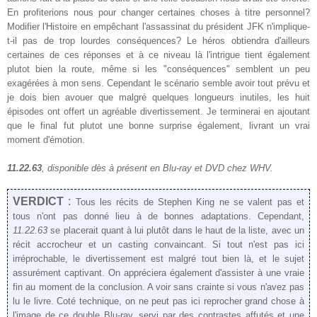
En profiterions nous pour changer certaines choses à titre personnel?
Modifier l'Histoire en empêchant l'assassinat
du
présiden
t
JFK n'implique-
t-il pas de trop lourdes
conséquences? Le hér
os obtiendra d'ailleurs
certaines de ces réponses et à ce niveau là l'intrigue tient également
plutot bien la route, même si les "conséquences" semblent un peu
exagérées
à mon sens.
Cependant le scénario semble avoir tout prévu et
je dois bien avouer que malgré quelques longueurs inutiles, les huit
épisodes ont offert un agréable divertissement. Je terminerai en ajoutant
que le final fut plutot une bonne surprise également, livrant un vrai
moment d'émotion
.
11.22.63
, disponible dès
à présent
en Blu-ray et DVD chez WHV.
VERDICT
:
Tous les récits de Stephen King ne se valent pas et
tous n'ont pas donné lieu à de bonnes adaptations.
Cependant,
11.22.63
se placerait quant à lui
plutôt
dans l
e
haut de la liste, avec un
récit accrocheur et un casting convaincant. Si tout n'est pas ici
irréprochable, le divertissement est malgré tout bien là, et
le sujet
assurément captivant. On appréciera également d'assister à une vraie
fin au moment de la conclusion. A voir sans crainte si vous n'avez pas
lu le livre.
Coté technique,
on ne peut pas ici reprocher grand chose à
l'image de ce double Blu-ray, servi par des contrastes
affutés et une