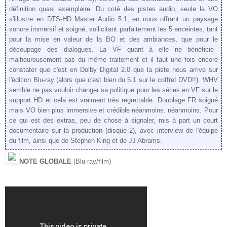
définition quasi exemplaire
. Du coté des pistes audio, seule la VO
s'illustre en DTS-HD Master Audio 5.1, en nous offrant un paysage
sonore immersif et soigné, sollicitant parfaitement les 5 enceintes
, tant
pour la mise en valeur de la BO et des ambiances, que pour le
découpage des dialogues
. La VF quant à elle
ne bénéficie
malheureusement pas du même traitement et il faut une fois encore
constater que c'est en Dolby Digital 2.0 que la piste nous arrive sur
l'édition Blu-ray (alors que c'est bien du 5.1 sur le coffret DVD!!).
WHV
semble ne pas vouloir changer sa
politique
pour les séries en VF sur le
s
uppo
rt HD et cela est vraiment très regrettable.
Doublage FR soigné
mais VO bien plus immersive et crédible néanmoins. néanmoins. Pour
ce qui est des extras,
peu de chose à signaler, mis à part un court
doc
umentaire sur la production (
disque 2)
, avec interview d
e l'équipe
du film, ainsi que de Stephen King et de JJ Abrams.
NOTE GLOBALE
(Blu-ray/film)