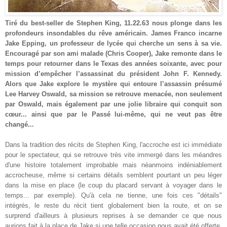
Tiré du best-seller de Stephen King, 11.22.63 nous plonge dans les
profondeurs insondables du rêve américain. James Franco incarne
Jake Epping, un professeur de lycée qui cherche un sens à sa vie.
Encouragé par son ami malade (Chris Cooper), Jake remonte dans le
temps pour retourner dans le Texas des années soixante, avec pour
mission d’empêcher l’assassinat du président John F. Kennedy.
Alors que Jake explore le mystère qui entoure l’assassin présumé
Lee Harvey Oswald, sa mission se retrouve menacée, non seulement
par Oswald, mais également par une jolie libraire qui conquit son
cœur... ainsi que par le Passé lui-même, qui ne veut pas être
changé
...
Dans la tradition des récits de Stephen King, l'accroche est ici
immédiate
pour le spectateur, qui se retrouve très vite immergé dans
les méandres
d'une histoire totalement improbable mais néanmoins indéniablement
accrocheuse,
même si
certains détails semblent pourtant un peu léger
dans la mise en place (le coup du placard
servant à voyager dans le
temps... par exem
ple). Qu'à cela ne tienne, une fois
ces "détails"
intégrés, le reste d
u récit tient
globalement bien
la route, et on se
surprend d'ailleurs
à plusieurs reprises
à se d
emander ce que nous
aurions fait à la place de Jake si une telle
occasion nous avait été offerte.