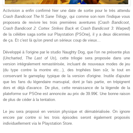
Activision a enfin confirmé hier une date de sortie pour le très attendu
Crash Bandicoot The N Sane Trilogy
, qui comme son nom l'indique vous
proposera de revivre les trois premières aventures (
Crash Bandicoot
,
Crash Bandicoot 2: Cortex Strikes Back
et
Crash Bandicoot 3: Warped
)
de la célèbre saga sortie sur Playstation (PSOne), il y a deux décennies
de ça. Et c'est là qu'on prend un sérieux coup de vieux...
Développé à l'origine par le studio Naughty Dog, que l'on ne présente plus
(
U
ncharted
,
The Last of Us
)
, cette trilogie sera proposée dans une
version intégralement remastérisée, incluant de nouveaux modes de jeu
(du type contre la montre etc...), des trophées bien sûr,
le tout
en
conservant le gameplay typique de la version d'origine. Inutile d'ajouter
que les fans du légendaire marsupial, dont je fais partie, en trépignent
dors et déjà d'avance. De plus, cette renaissance de la légende de la
plateforme sur PSOne est annoncée au prix de 39.99€
. U
ne bonne raison
de plus de céder à la tentation.
Le jeu sera proposé en version physique et dématérialisée. On ignore
encore par contre si les trois épisodes seront également proposés
individuellement via le Playstation Store.