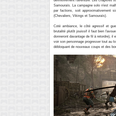
définitivement l'aventure
.
Les
chapitres s
Samouraïs. La campagne solo n'est mal
par factions, soit
approximativement
si
(Chevaliers, Vikings et
Samouraïs
)
.
Coté
ambiance, le côté agressif et gue
brutalité plutôt jouissif il faut bien
l'avoue
donneront davantage de fil à retordre), il e
voir son personnage progresser tout au lo
débloquant de nouveaux coups et des bonu