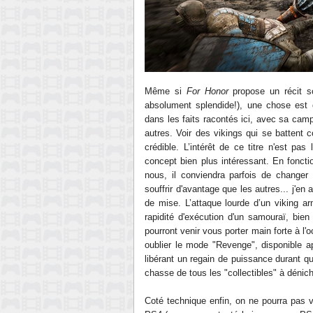
Même si
For Honor
propose un récit sc
absolument splendide!),
u
ne chose est 
dans les faits racontés
ici
,
a
vec sa camp
autres.
Voir d
es vikings qui se battent 
crédible.
L
’intérêt de
ce titre n'
est
pas 
concept bien
plus
intéressant.
E
n foncti
nous, il conviendra parfois de changer
souffrir
d'avantage
que les autres... j'en a
de mise. L
’attaque lourde d’un viking 
rapidité d'exécution d'un
samouraï
, bien
pourront venir vous porter main for
te à l'
oublier le
mode "Revenge", disponible ap
libérant un
regain de puissance
durant
qu
chasse de tous les "collectibles" à dénic
Coté technique enfin, on ne pourra pas v