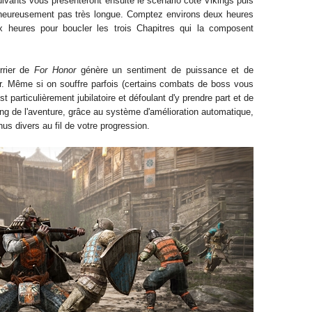
uivants vous présenteront ensuite le scénario coté Vikings puis
heureusement pas très longue. Comptez
environs
deux h
e
ures
x
heures pour boucler les
trois Chapitres qui la composent
rrier de
For Honor
génère
un sentiment de puissance et de
r
.
Même si on souffre parfois (certains combats de boss vous
st particulièrement jubilatoire et défoulant d'y prendre part et de
ng de l'aventure, grâce au système d'amélioration automatique,
s divers au fil de votre progression.