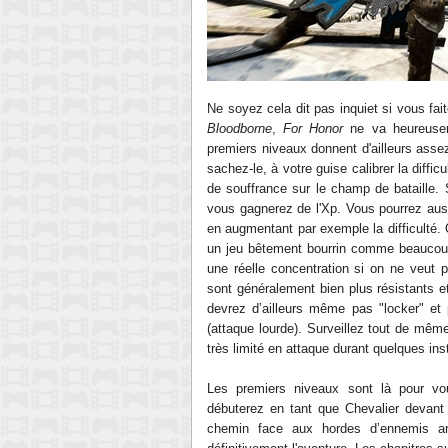
Ne s
oyez cela dit
pas inquiet
s
i vous fai
Bloodbo
rne
,
For H
onor
ne va heureusem
premiers niveaux
donnent
d'ailleurs ass
sachez-le,
à votre guise
calibrer la diffi
de souffrance sur le champ de bat
aille.
vous gagnerez de l'Xp. Vous pourrez aussi
en augmentant par exemple la difficulté.
un jeu
bêtement
bourrin comme beaucoup 
une réelle concentration si on ne veut 
sont généralement bien plus résistants 
devrez
d’ailleurs
même pas "locker" et 
(
attaque lourde
).
Surveillez tout de mêm
très limité en attaque durant quelques ins
Les premiers niveaux sont là pour v
débuterez en tant que Chev
alier
devant
chemin
face
aux
hordes d’ennemis ar