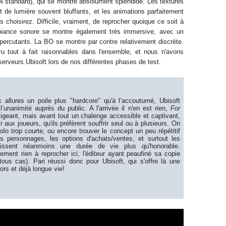
S4
s
tandard), qui se montre absolument splendide.
Les textures
et de lumière
souvent
bluffant
s
, et les animations parfaitement
s choisirez
.
Difficile, vraiment,
de reprocher quoique ce soit à
biance sonore se montre également
très immersive
, avec un
 percutants. La BO se montre
par contre
relativement discrète
.
ru
tout à fait
raisonnables
dans
l'ensemble, et nous n'avons
erveurs Ubisoft lors de nos différentes phases de test.
ux
allures
un poile plus "hardcore" qu'à
l’accoutumé
, Ubisoft
e
l’unanimité
au
près du
public
.
A l'arrivée il n'en est rien,
For
geant, mais avant tout un chalenge accessible et captivant,
r
aux joueurs, qu'ils préfèrent souffrir seul ou à plusieurs. On
solo
trop
courte
, ou encore
trouver le concept un peu répétitif
s personnages, les options d'achats/ventes, et surtout les
antissent néanmoins une durée de vie plus qu'honorable.
vement rien à reprocher ici
, l'édi
teur a
yant peaufiné sa copie
tous cas
).
Pari réussi donc pour Ubisoft, qui s'offre
là
une
ors et déjà longue vie!