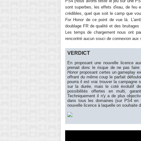
PS4 (nous avons testé le jeu sur une P
sont superbes, les effets d'eau, de feu 
crédibles, quel que soit le camp
que vou
For Honor
de ce point de vue là. L'am
doublage FR de qualité et
des bruitages
Les temps de chargement nous
ont pa
rencontré aucun souci de connexion aux s
VERDICT
En proposant une nouvelle licence a
prenait donc le risque de ne pas fair
Honor
proposant certes un gameplay exi
offrant du même coup le parfait défouloi
pourra il est vrai trouv
er
la campagne 
sur la durée, mais le coté évolutif de
possibilités offertes en multi, gar
Techniqu
ement il n'y
a de plus objecti
dans tous les domaines (sur PS4
en 
nouvelle licence à laquelle on souhaite d