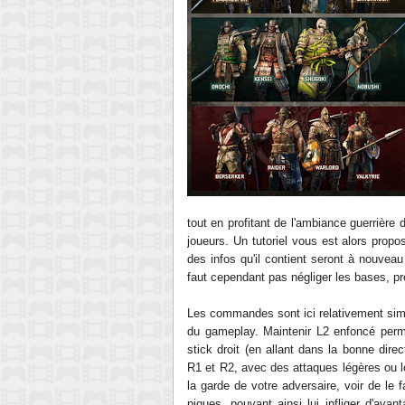
tout en profitant de l'ambiance guerrière
joueurs
. Un tutoriel vous est alors propo
des infos qu'il contient seront à nouveau
faut cependant pas négliger les bases,
pr
Les commandes sont ici relativement sim
du gameplay. Maintenir L2 enfoncé perm
stick droit (en allant d
ans la bonne dire
R1 et R2, avec des attaques légères ou l
la garde de votre adversaire, voir de le 
piques, pouvant ainsi lui infliger d'ava