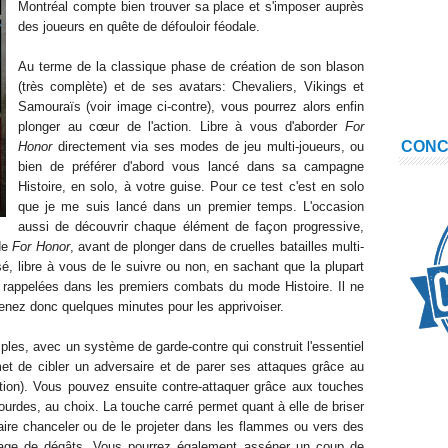
Montréal compte bien trouver sa place et
s'imposer auprès
des joueurs
en quête de
défouloir
féodale.
Au terme
de
la
classique phase de création de son blason
(très complète) et de ses avatars
: C
h
evaliers, Vikings
et
Samouraïs (voir image ci-contre), vou
s pourrez alors enfin
plonger au
cœur
de l'
action. Libre à vous d'aborder
For
CON
Honor
directement via ses modes de jeu
multi-joueurs, ou
bien de préférer d'abord vous lancé dans sa campagne
Histoire, en solo
, à votre guise. Pour ce test c'est en solo
que je me suis
lancé
dans un premier temps. L'occasion
aussi de découvrir chaque élément
de façon progressive,
 de
For Honor
, avant de plonger dans de cruelles
batailles multi-
sé, libre à vous de l
e
suivre ou non, en sachant que la plupart
rappelées dans l
es premiers combats du mode Histoire. Il ne
enez donc quelques minutes pour les
apprivoiser.
ples, avec un système de garde-contre
qui
construit
l'essentiel
et de cibler un adversaire et de parer
ses attaques grâce au
ction). Vous pouvez ensuite
contre-attaquer
grâce aux touches
ourdes, au choi
x. La touche
carré
permet
quant à elle de briser
faire chanceler ou de le projeter dans les flammes ou vers des
ntage de
dégâts. Vous pourrez également
asséner
un coup de