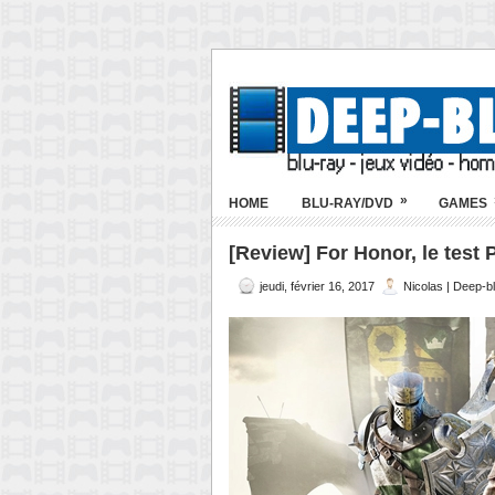
»
HOME
BLU-RAY/DVD
GAMES
[Review] For Honor, le test 
jeudi, février 16, 2017
Nicolas | Deep-b