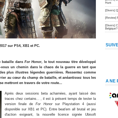
Hunt
[Divers] Q
[Review] 
[Divers] 
Belgique?
SUIV
2017 sur
PS4, XB1 et PC
.
 bataille dans
For Honor
, le tout nouveau titre développé
ez-vous un chemin dans le chaos de la guerre en tant que
 des plus illustres légendes guerrières. Ressentez comme
rier au cœur du champ de bataille, et anéantissez tous les
A NE
se mettront en travers de votre route...
Après deux sessions beta
acharnées,
ayant laissé des
traces chez certains...
, i
l est à présent temps de tester
la
version finale de
For Honor
sur Playstation 4 (aussi
disponible sur X
B1
et PC). Entre beat'em all
brutal
et jeu
d'action exigeant, la nouvelle licence signée Ubisoft