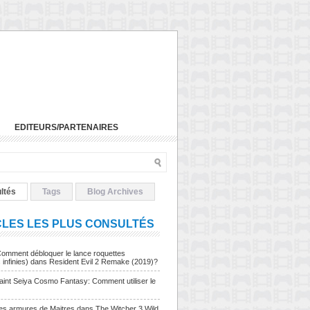
EDITEURS/PARTENAIRES
ltés
Tags
Blog Archives
CLES LES PLUS CONSULTÉS
Comment débloquer le lance roquettes
s infinies) dans Resident Evil 2 Remake (2019)?
Saint Seiya Cosmo Fantasy: Comment utiliser le
Les armures de Maitres dans The Witcher 3 Wild