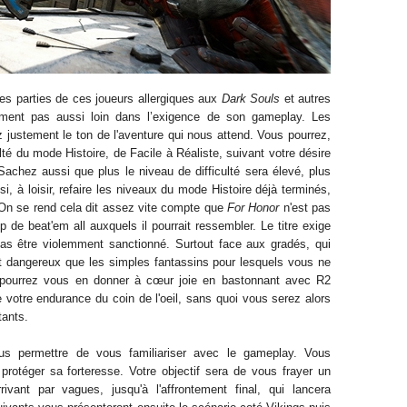
tes parties de ces joueurs
allergiques
aux
Dark Souls
et autres
ent pas aussi loin d
ans
l’exigence
de son gamepl
ay. Les
ez justement
le ton de l'aventure qui nous attend. Vous pourrez
,
culté du mode Histoire, de
Facile
à Réaliste,
suivant votre désire
 Sachez aussi que plus le niveau de difficulté
sera élevé, plus
, à loisir, refaire les niveaux du mode Histoire déjà terminés,
On se rend cela dit
assez
vite compte
que
For Honor
n'est pas
de beat'em all auxquels il pourrait
ressembler
. Le titre exige
pas
être
violemment
sanctionné
. S
urtout face aux gradés, qui
et dangereux que les simples
fantassins
pour lesquels vous ne
pourrez vous en donner à
cœur
joie
en bastonnant avec R2
e votre
endurance du coin de l'oeil, sans quoi vous serez alors
tants.
ous permettre de vous
familiariser
avec le gameplay. Vous
 protéger
s
a forteresse.
Votre objectif sera de vous
frayer un
rivant par vagues,
jusqu'à l'affrontement final, qui lancera