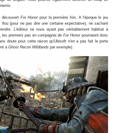
nnemis.
s découvert
For Honor
pour la première fois.
A l'époque le jeu
s flou (pour ne pas dire une
certaine
exp
ectative)
, ne sachant
 prendre.
L'éditeur ne nous ayant pas véritablement habitué à
, les premiers pas
en compagnie de
For Honor
pourraient donc
sans doute pour cette raison qu
'Ubisoft n'en a pas fait le porte
nt à
Ghost Recon Wildlands
par exemple).