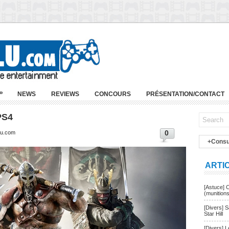
»
NEWS
REVIEWS
CONCOURS
PRÉSENTATION/CONTACT
PS4
0
lu.com
+Consu
ARTI
[Astuce] 
(munition
[Divers] 
Star Hill
[Divers] 