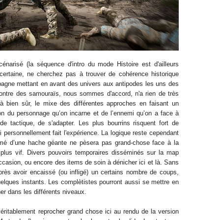
énarisé (la séquence d'intro du mode Histoire est d'ailleurs
certaine
, ne cherchez pas à trou
ver de cohérence historique
agne mettant en avant des univers aux antipodes l
es uns
de
s
contre des
samouraïs
, nous sommes d'accord, n'a rien de très
là bien
sûr
, le mixe des différent
es approches en faisant un
on du personnage qu’on incarne et de l’ennemi qu’on a face à
 de tactique, de s'adapter. Les
plus
bourrins
risquent fort de
i personnellement fait l
'expérience.
La logique reste cependant
armé d’une hache géante ne pèsera pas grand-chose face à la
 plus
vif
.
Divers
pouvoirs
temporaires disséminés
sur l
a map
occasion,
o
u encore
des items de soin à dénicher ici et là.
Sans
rès avoir encaissé
(ou infligé) un certains nombre de coups
,
elques instants. L
es
complètiste
s pourront aussi se mettre en
her dans les
différents
niveaux
.
éritablement reprocher grand chose ici
au rendu de la version