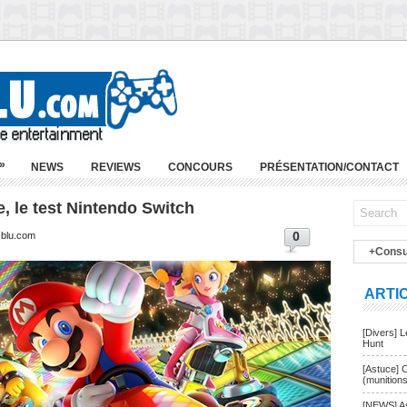
»
NEWS
REVIEWS
CONCOURS
PRÉSENTATION/CONTACT
, le test Nintendo Switch
0
-blu.com
+Consu
ARTI
[Divers] 
Hunt
[Astuce] 
(munition
[NEWS] As