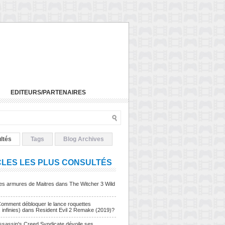
EDITEURS/PARTENAIRES
ltés
Tags
Blog Archives
CLES LES PLUS CONSULTÉS
Les armures de Maitres dans The Witcher 3 Wild
Comment débloquer le lance roquettes
s infinies) dans Resident Evil 2 Remake (2019)?
sassin's Creed Syndicate dévoile ses