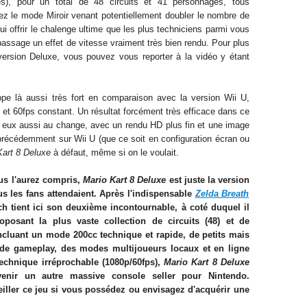
s), pour un total de 48 circuits et
41 personnages, tous
ez l
e mode Miroir venant
potentiellement
doubl
er le nombre de
ui offrir le chalenge ultime que les plus techniciens parmi vous
 passage
un effet de vitesse vraiment très bien rendu. Pour plus
version Delu
xe, vous pouvez vous reporter à la vidéo y étant
ppe
là aussi très fort en comparaison avec la version
Wii U,
 et 60fps constant. Un résultat
forcément
très efficace dans ce
t eux aussi au change, avec un rendu HD plus fin et une image
précédemment
sur Wii U (que ce soit en configuration écran ou
Kart 8 Deluxe
à
défaut,
même si on le voulait
.
ous l'aurez compris,
Mario Kart 8 Deluxe
est juste la version
s les fans attendaient. Après l'indispensable
Zelda Breath
ch tient ici son deuxième incontournable, à coté du
quel il
posant la plus vaste collection de circuits (48) et de
incluant
un mode 200cc technique et rapide, de petits mai
s
s de gameplay, des modes m
ultijoueurs locaux et en ligne
echnique irréprochable (1080p
/60fps)
,
Mario Kart 8 Deluxe
enir
un autre massi
ve
console se
l
ler pour Nintendo.
ller ce jeu si vous posséd
ez
ou envisage
z
d'acquérir une