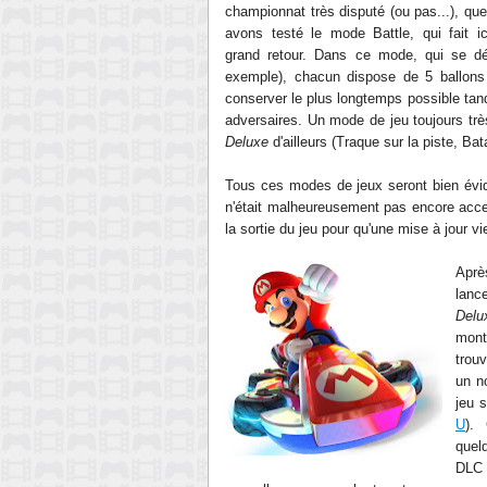
championnat très disputé (ou pas...), qu
avons testé le mode Battle, qui fait i
grand retour. Dans ce mode, qui se d
exemple),
chacun dispose de 5 ballons 
conserver
le plus longtemps possible
tan
adversaires. Un mode de jeu toujours tr
Deluxe
d'ailleurs (Traque sur la piste, Ba
Tous ces modes de jeux seront bien évid
n'était malheureusement pas encore acces
la sortie du jeu pour qu'une mise à jour v
Aprè
lanc
Delu
mont
trouv
un n
jeu 
U
).
quel
DLC 