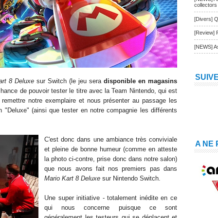
collectors
[Divers] Q
[Review] 
[NEWS] As
SUIV
art 8 Deluxe
sur Switch (le jeu sera
disponible en magasins
chance de pouvoir tester le
titre
avec la Team Nintendo, qui est
 remettre notre exemplaire
et nous présenter
au passage les
on "Deluxe"
(
ainsi que te
ster
en notre compagnie
les
différents
C'est donc dans une ambiance très conviviale
A NE
et pleine de bonne humeur (
comme en atteste
la photo ci-contre, prise donc dans notre salon)
que nous
avons
fait nos premiers pas dans
Mario Kart 8 Deluxe
sur Nintendo Switch.
Une super initiative -
totalement
inédite en ce
qui nous concerne puisque ce sont
généralement les testeurs qui se déplacent et