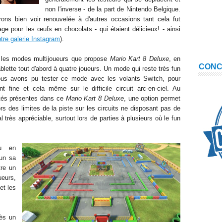
non
l'inverse - de la part de Nintendo Belgique
.
ons bien voi
r renouvel
ée à d'autres occasions tant cela fut
age pour les
œufs en chocolats - qui étaient dé
l
icieux! -
ainsi
tre galerie Instagram
)
.
r les modes multijoueurs que propose
Mario Kart 8 Deluxe
, en
CON
blette tout d'abord à quatre joueurs. Un mode qui reste très fun
. Nous avons pu tester ce mode avec les volants Switch, pour
ment fine et cela même sur l
e
difficile
circuit arc-en-ciel
. A
u
tés présentes dans ce
Mario Kart 8 Deluxe
, une option permet
s des limites de la piste sur les circuits ne disposant pas de
l très appréciable
, surtout lors de parties à plusieurs où le fun
eu en
cun
sa
tre un
ueurs,
et les
rès un