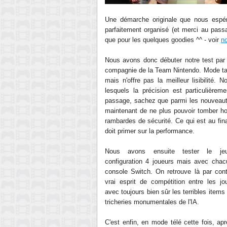
Une démarche originale
que nous espér
parfaitement organisé
(et
merci au pass
que pour
les quelques goodies ^^ - voir
no
Nous avons donc débuter no
tre test pa
compagnie de la Team Nintendo
. Mode ta
mais n'offre pas la meilleur lisibilité
lesquel
s la précision est particulière
pa
s
sage, sachez que parmi les nouveau
maintenant de ne plus pouvoir tomber hor
rambardes
de sécurité. Ce qui est au fina
doit primer sur la
performance.
Nous avons ensuite tester le j
configuration 4 joueurs mais avec cha
console Switch. On retrouve là par con
vrai esprit de compétition entre les j
o
avec toujours bien sûr les terribles
items 
tricheries monumentales de l
'
IA
.
C'est enfin, en mode télé cette fois, ap