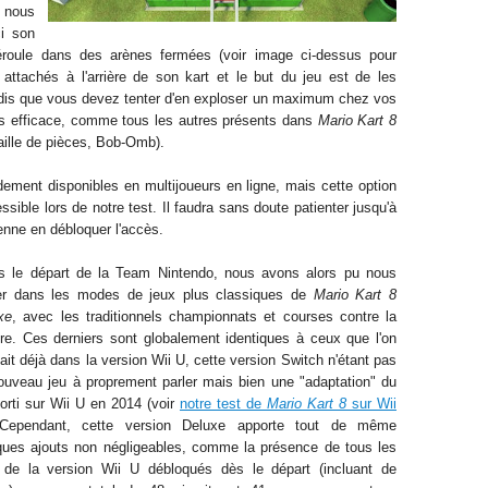
e nous
ci son
éroule dans des ar
è
nes fermées (voir image ci-dessus pour
attachés à l'arrière de son
kart e
t le but du jeu est de l
es
dis que vous devez tenter d'en exploser un maximum chez vo
s
ès efficace, comme tous les autres présents dans
Mario Kart 8
taille de pièces, Bob-Omb).
ement disponibles en multijoueurs en ligne, mais cette option
sible lors de notre test
. Il faudra s
ans doute patienter jusqu'
à
ienne
en débloquer l'accès.
s le départ de la Team Nintendo, nous avons alors pu nous
er dans le
s modes de jeux plus classiques de
Mario Kart 8
xe
, avec les
traditionnels championnats
et cou
r
ses contre la
re.
Ces derniers sont globalement identiques à ceux que
l'on
ait déjà dans la version Wii U
, cette version Switch n'
étant
pas
ouveau jeu à proprement parler mais bien une "adaptation" du
sorti sur Wii U en 2014 (voir
notre test de
Mario Kart 8
sur Wii
 Cependant, cette version Deluxe apporte tout de même
ques ajouts non négligeables, comme la présence de tous les
de la version Wii U débloqués dès le départ (incluant
de