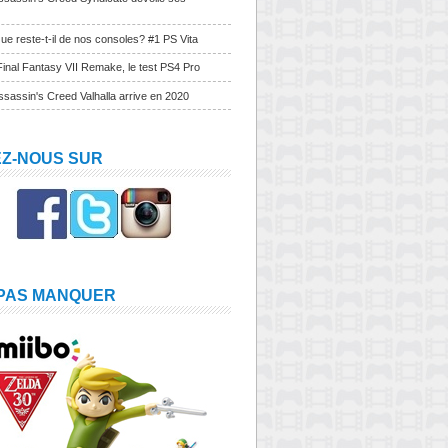
ue reste-t-il de nos consoles? #1 PS Vita
Final Fantasy VII Remake, le test PS4 Pro
sassin's Creed Valhalla arrive en 2020
EZ-NOUS SUR
 PAS MANQUER