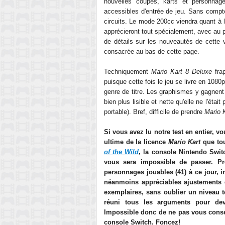
nouvelles
coupes, karts et personnage
accessibles d'entrée de jeu. Sans compt
circuits. Le mode 200cc viendra quant à l
apprécieront tout spécialement,
avec au
de détails sur les nouveautés de cette 
consacrée au bas de cette page.
T
echniquement
Mario Kart 8 Deluxe
f
ra
puisque c
ette fois le jeu se li
v
re en 1080p
genre de titre. Les graphismes y gagnen
bien plus lisible et nette qu'elle ne l'était
portable). Bref,
difficile de prendre
Mario 
Si vous avez lu notre test en
entie
r, v
ultime de la licence
Mario Kart
que tou
of the W
ild
, la console Nintendo Swit
vous sera impossible de passer. Pro
personnages jouables (41) à ce jour, 
néanmoin
s appréciables ajustement
exemplaires, sans oublier
un niveau t
réuni tous les arguments
pour dev
Impossible donc de ne pas vous consei
console Switch. Foncez!