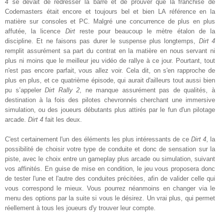
4
se devait de redresser la barre et de prouver que la franchise de
Codemasters était encore et toujours bel et bien LA référence en la
matière sur consoles et PC. Malgré une concurrence de plus en plus
affutée, la licence
Dirt
reste pour beaucoup le mètre étalon de la
discipline. Et ne faisons pas durer le suspense plus longtemps,
Dirt 4
remplit assurément sa part du contrat en la matière en nous servant ni
plus ni moins que le meilleur jeu vidéo de rallye à ce jour. Pourtant, tout
n'est pas encore parfait, vous allez voir. Cela dit, on s'en rapproche de
plus en plus, et ce quatrième épisode, qui aurait d'ailleurs tout aussi bien
pu s’appeler
Dirt Rally 2
, ne manque assurément pas de qualités, à
destination à la fois des pilotes chevronnés cherchant une immersive
simulation, ou des joueurs débutants plus attirés par le fun d'un pilotage
arcade.
Dirt 4
fait les deux.
C'est certainement l'un des éléments les plus intéressants de ce
Dirt 4
, la
possibilité de choisir votre type de conduite et donc de sensation sur la
piste, avec le choix entre un gameplay plus arcade ou simulation, suivant
vos affinités. En guise de mise en condition, le jeu vous proposera donc
de tester l'une et l'autre des conduites précitées, afin de valider celle qui
vous correspond le mieux. Vous pourrez néanmoins en changer via le
menu des options par la suite si vous le désirez. Un vrai plus, qui permet
réellement à tous les joueurs d'y trouver leur compte.