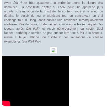
Avec
Dirt 4
on frôle quasiment la perfection dans la plupart des
domaines. La possibilité d'opter au choix pour une approche plus
arcade ou simulation de la conduite, le contenu varié et le souci du
détails, le plaisir de jeu omniprésent tout en conservant un vrai
chalenge tout du long, sans oublier une ambiance remarquablement
maitrisée. Pas de doute, Codemasters a su écouter les remarques des
joueurs après
Dirt Rally
et revoir généreusement sa copie. Seul
l'aspect esthétique semble ne pas encore être tout à fait à la hauteur,
même si le jeu affiche une fluidité et des sensations de vitesse
exemplaires (sur PS4 Pro).