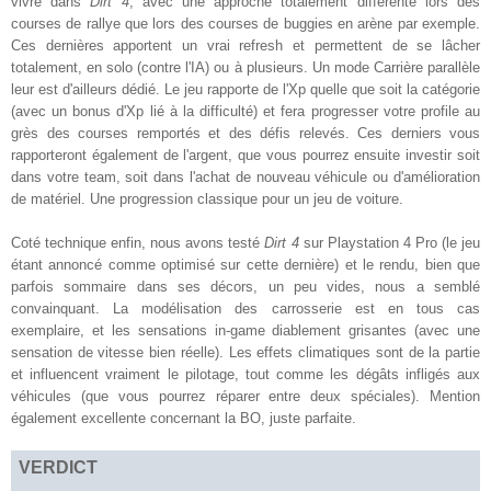
vivre dans
Dirt 4
, avec une approche totalement différente lors des
courses de rallye que lors des courses de buggies en arène par exemple.
Ces dernières apportent un vrai refresh et permettent de se lâcher
totalement, en solo (contre l'IA) ou à plusieurs. Un mode Carrière parallèle
leur est d'ailleurs dédié. Le jeu rapporte de l'Xp quelle que soit la catégorie
(avec un bonus d'Xp lié à la difficulté) et fera progresser votre profile au
grès des courses remportés et des défis relevés. Ces derniers vous
rapporteront également de l'argent, que vous pourrez ensuite investir soit
dans votre team, soit dans l'achat de nouveau véhicule ou d'amélioration
de matériel. Une progression classique pour un jeu de voiture.
Coté technique enfin, nous avons testé
Dirt 4
sur Playstation 4 Pro (le jeu
étant annoncé comme optimisé sur cette dernière) et le rendu, bien que
parfois sommaire dans ses décors, un peu vides, nous a semblé
convainquant. La modélisation des carrosserie est en tous cas
exemplaire, et les sensations in-game diablement grisantes (avec une
sensation de vitesse bien réelle). Les effets climatiques sont de la partie
et influencent vraiment le pilotage, tout comme les dégâts infligés aux
véhicules (que vous pourrez réparer entre deux spéciales). Mention
également excellente concernant la BO, juste parfaite.
VERDICT