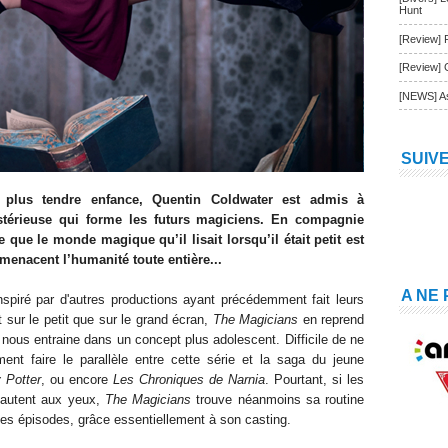
Hunt
[Review] 
[Review] 
[NEWS] As
SUIV
plus tendre enfance, Quentin Coldwater est admis à
mystérieuse qui forme les futurs magiciens. En compagnie
e que le monde magique qu’il lisait lorsqu’il était petit est
menacent l’humanité toute entière...
A NE
spiré par d'autres productions ayant précédemment fait leurs
t sur le petit que sur le grand écran,
The Magicians
en reprend
 nous entraine dans un concept plus adolescent. Difficile de ne
ent faire le parallèle entre cette série et la saga du jeune
 Potter
, ou encore
Les Chroniques de Narnia
. Pourtant, si les
 sautent aux yeux,
The Magicians
trouve néanmoins sa routine
es épisodes, grâce essentiellement à son casting.