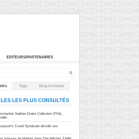
EDITEURS/PARTENAIRES
ltés
Tags
Blog Archives
CLES LES PLUS CONSULTÉS
charted: Nathan Drake Collection (PS4),
railer
sassin's Creed Syndicate dévoile ses
Les armures de Maitres dans The Witcher 3 Wild