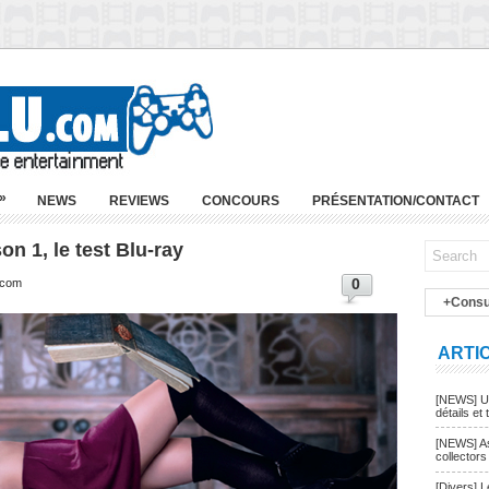
»
NEWS
REVIEWS
CONCOURS
PRÉSENTATION/CONTACT
n 1, le test Blu-ray
0
.com
+Consu
ARTI
[NEWS] Un
détails et t
[NEWS] As
collectors
[Divers] 