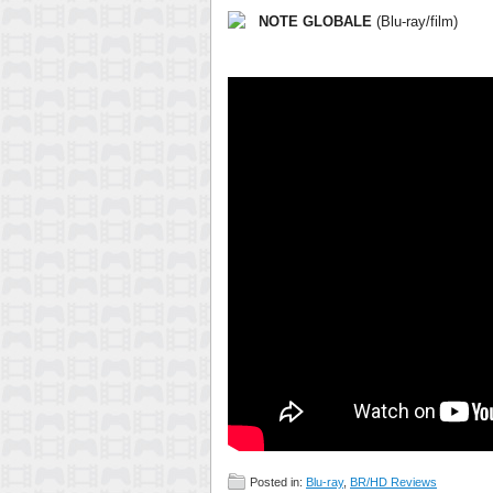
NOTE GLOBALE
(Blu-ray/film)
Posted in:
Blu-ray
,
BR/HD Reviews