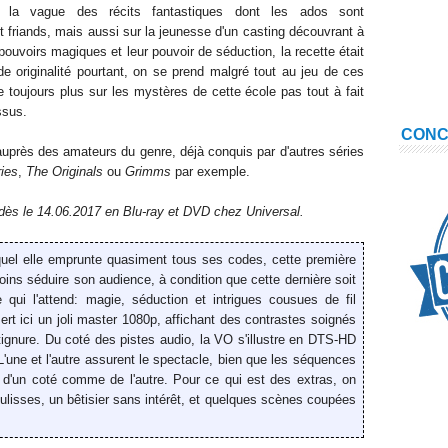
r la vague des récits fantastiques dont les ados sont
 friands, mais aussi sur la jeunesse d'un casting découvrant à
 pouvoirs magiques et leur pouvoir de séduction, la recette était
e originalité pourtant, on se prend malgré tout au jeu de ces
e toujours plus sur les mystères de cette école pas tout à fait
ssus.
CON
auprès des amateurs du genre, déjà conquis par d'autres séries
ies
,
The Originals
ou
Grimms
par exemple.
 dès
le 14.06.2017
en Blu-ray et DVD chez Universal.
quel elle emprunte quasiment tous ses codes, cette première
ins séduire son audience, à condition que cette dernière soit
qui l'attend: magie, séduction et intrigues cousues de fil
ert ici un joli master 1080p, affichant des contrastes soignés
tignure. Du coté des pistes audio, la VO s'illustre en DTS-HD
'une et l'autre assurent le spectacle, bien que les séquences
s, d'un coté comme de l'autre. Pour ce qui est des extras, on
oulisses, un bêtisier sans intérêt, et quelques scènes coupées