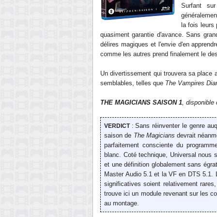
Surfant su
généralement
la fois leurs
quasiment garantie d'avance. Sans grand
délires magiques et l'envie d'en apprendr
comme les autres prend finalement le de
Un divertissement qui trouvera sa place 
semblables, telles que
The Vampires Diar
THE MAGICIANS SAISON 1
, disponible
Sans réinventer le genre au
VERDICT
:
saison de
The Magicians
devrait néanmo
parfaitement consciente du programme 
blanc. Coté technique, Universal nous s
et une définition globalement sans égra
Master Audio 5.1 et la VF en DTS 5.1. L
significatives soient relativement rare
trouve ici un module revenant sur les c
au montage.