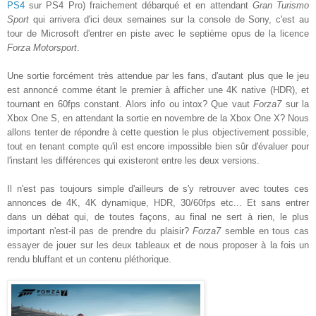
PS4
sur PS4 Pro) fraichement débarqué et en attendant
Gran Turismo
Sport
qui arrivera d'ici deux semaines sur la console de Sony, c'est au
tour de Microsoft d'entrer en piste avec le septième opus de la licence
Forza Motorsport
.
Une sortie forcément très attendue par les fans, d'autant plus que le jeu
est annoncé comme étant le premier à afficher une 4K native (HDR), et
tournant en 60fps constant. Alors info ou intox? Que vaut
Forza7
sur la
Xbox One S, en attendant la sortie en novembre de la Xbox One X? Nous
allons tenter de répondre à cette question le plus objectivement possible,
tout en tenant compte qu'il est encore impossible bien sûr d'évaluer pour
l'instant les différences qui existeront entre les deux versions.
Il n'est pas toujours simple d'ailleurs de s'y retrouver avec toutes ces
annonces de 4K, 4K dynamique, HDR, 30/60fps etc... Et sans entrer
dans un débat qui, de toutes façons, au final ne sert à rien, le plus
important n'est-il pas de prendre du plaisir?
Forza7
semble en tous cas
essayer de jouer sur les deux tableaux et de nous proposer à la fois un
rendu bluffant et un contenu pléthorique.