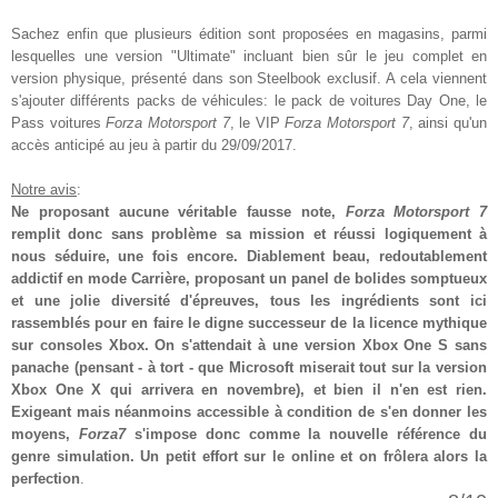
Sachez enfin que plusieurs édition sont proposées en magasins, parmi
lesquelles une version "Ultimate" incluant
bien sûr le jeu complet en
version physique, présenté dans son Steelbook exclusif. A cela viennent
s'ajouter différents packs de véhicules: le pack de voitures Day One, le
Pass voitures
Forza Motorsport 7
, le VIP
Forza Motorsport 7
, ainsi qu'un
accès anticipé au jeu à partir du 29/09/2017.
Notre avis
:
Ne proposant aucune véritable fausse note,
Forza Motorsport 7
remplit donc sans problème sa mission et réussi logiquement à
nous séduire, une fois encore. Diablement beau, redoutablement
addictif en mode Carrière, proposant un panel de bolides somptueux
et une jolie diversité d'épreuves, tous les ingrédients sont ici
rassemblés pour en faire le digne successeur de la licence mythique
sur consoles Xbox. On s'attendait à une version Xbox One S sans
panache (pensant - à tort - que Microsoft miserait tout sur la version
Xbox One X qui arrivera en novembre), et bien il n'en est rien.
Exigeant mais néanmoins accessible à condition de s'en donner les
moyens,
Forza7
s'impose donc comme la nouvelle référence du
genre simulation. Un petit effort sur le online et on frôlera alors la
perfection
.