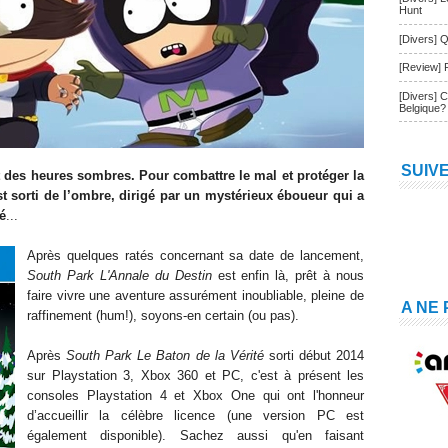
Hunt
[Divers] Q
[Review] 
[Divers] 
Belgique?
SUIV
t des heures sombres. Pour combattre le mal et protéger la
st sorti de l’ombre, dirigé par un mystérieux éboueur qui a
é
...
Après quelques ratés concernant sa date de lancement,
South Park L'Annale du Destin
est enfin là, prêt à nous
faire vivre une aventure assurément inoubliable, pleine de
A NE
raffinement (hum!), soyons-en certain (ou pas).
Après
South Park Le Baton de la Vérité
sorti début 2014
sur Playstation 3, Xbox 360 et PC, c'est à présent les
consoles Playstation 4 et Xbox One qui ont l'honneur
d’accueillir la célèbre licence (une version PC est
également disponible). Sachez aussi qu'en faisant