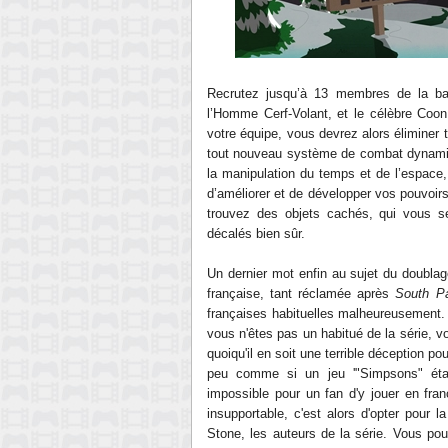
Recrutez jusqu’à 13 membres de la ba
l’Homme Cerf-Volant, et le célèbre Coo
votre équipe, vous devrez alors éliminer 
tout nouveau système de combat dynami
la manipulation du temps et de l’espace, 
d’améliorer et de développer vos pouvoirs
trouvez des objets cachés, qui vous se
décalés bien sûr.
Un dernier mot enfin au sujet du doublag
française, tant réclamée après
South Pa
françaises habituelles malheureusement. 
vous n'êtes pas un habitué de la série, v
quoiqu'il en soit une terrible déception po
peu comme si un jeu '"Simpsons" était
impossible pour un fan d'y jouer en fra
insupportable, c'est alors d'opter pour l
Stone, les auteurs de la série. Vous pouv