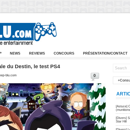
»
NEWS
REVIEWS
CONCOURS
PRÉSENTATION/CONTACT
le du Destin, le test PS4
0
Deep-blu.com
+Consu
ARTI
[Astuce] 
(munition
[Divers] 
Star Hill
[Divers] 