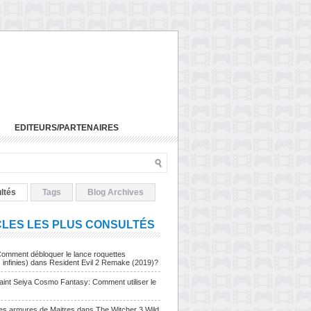
EDITEURS/PARTENAIRES
ltés
Tags
Blog Archives
CLES LES PLUS CONSULTÉS
Comment débloquer le lance roquettes
s infinies) dans Resident Evil 2 Remake (2019)?
Saint Seiya Cosmo Fantasy: Comment utiliser le
Les armures de Maitres dans The Witcher 3 Wild