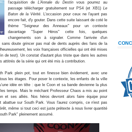
l'acquisition de
L'Annale du Destin
vous pourrez au
passage télécharger gratuitement sur PS4 (et XB1)
Le
Baton de la Vérité
. L'occasion pour ceux ne l'ayant pas
encore fait, d'y gouter. Dans cette suite laissant de coté le
thème "Seigneur des Anneaux" pour un contexte
davantage "Super Héros" cette fois, quelques
changements son à signaler. Comme l'arrivée d'un
CON
 sans doute grincer pas mal de dents auprès des fans de la
alheureusement, les voix françaises officielles qui ont été mises
fin de test). Un constat d'autant plus triste que dans les autres
attitrés de la série qui ont été mis à contribution.
h Park plein pot, tout en finesse bien évidement, avec une
ous les étages. Pour poser le contexte, les enfants de la ville
u’une idée en tête : que le Coon et sa bande devienne la plus
 les temps. Mais le méchant Professeur Chaos a mis au point
on et ses alliés. Nos héros devront alors faire équipe pour
st abattue sur South Park. Vous l'aurez compris, ce n'est pas
érêt, même si tout ceci est juste prétexte à nous livrer quantité
outh Park" pleinement assumé.