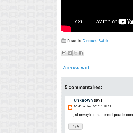
Posted in:
Concours
,
Switch
Article plus récent
5 commentaires:
Unknown
says:
10 décembre 2017 à 18:22
j'ai envoyé le mail. merci pour le co
Reply