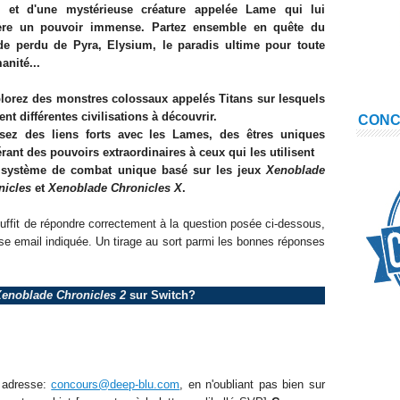
, et d'une mystérieuse créature appelée Lame qui lui
ère un pouvoir immense. Partez ensemble en quête du
e perdu de Pyra, Elysium, le paradis ultime pour toute
anité.
..
plorez des monstres colossaux appelés Titans sur lesquels
ent différentes civilisations à découvrir.
CON
ssez des liens forts avec les Lames, des êtres uniques
rant des pouvoirs extraordinaires à ceux qui les utilisent
 système de combat unique basé sur les jeux
Xenoblade
nicles
et
Xenoblade Chronicles X
.
 suffit de répondre correctement à la question posée ci-dessous,
se email indiquée. Un tirage au sort parmi les bonnes réponses
enoblade Chronicles 2
sur Switch?
e adresse:
concours@deep-blu.com
, en n'oubliant pas bien sur