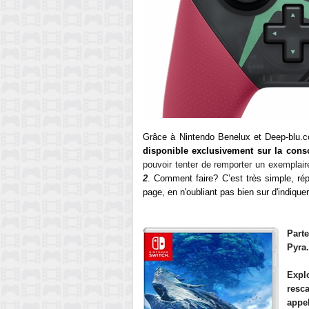
Grâce à
Nintendo Benelux
et Deep-blu.c
disponible
exclusivement sur la cons
pouvoir tenter de remporter
un exemplair
2
. Comment faire? C’est très simple, ré
page
, en n'oubliant pas bien sur d'indiq
Part
Pyra.
Expl
resc
appe