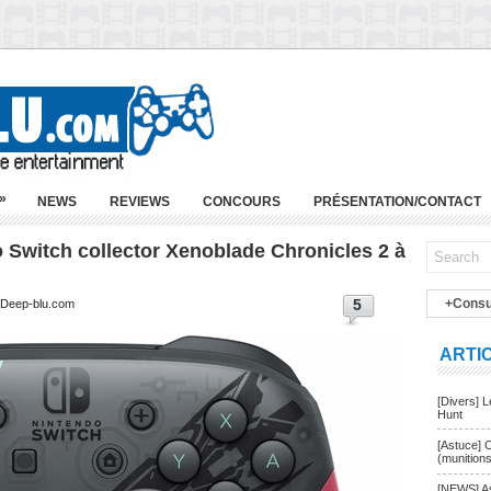
»
NEWS
REVIEWS
CONCOURS
PRÉSENTATION/CONTACT
 Switch collector Xenoblade Chronicles 2 à
5
+Consu
| Deep-blu.com
ARTI
[Divers] 
Hunt
[Astuce] 
(munition
[NEWS] As