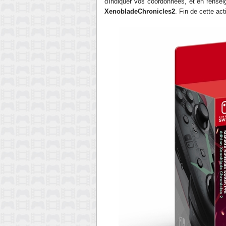
d'indiquer vos coordonnées, et en renseig
XenobladeChronicles2
. Fin de cette act