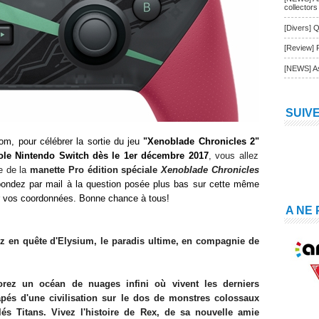
collectors
[Divers] Q
[Review] 
[NEWS] As
SUIV
om, pour célébrer la sortie du jeu
"Xenoblade Chronicles 2"
ole Nintendo Switch dès le 1er décembre
2017
, vous allez
e de la
manette Pro édition spéciale
Xenoblade Chronicles
pondez par mail à la question posée
plus bas sur cette même
uer vos coordonnées. Bonne chance à tous!
A NE
ez en quête d'Elysium, le paradis ultime, en compagnie de
orez un océan de nuages infini où vivent les derniers
apés d'une civilisation sur le dos de monstres colossaux
lés Titans. Vivez l'histoire de Rex, de sa nouvelle amie