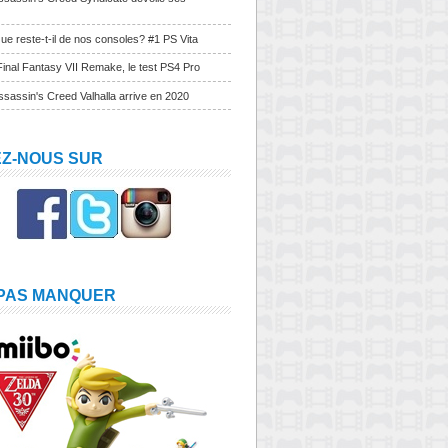
ue reste-t-il de nos consoles? #1 PS Vita
Final Fantasy VII Remake, le test PS4 Pro
sassin's Creed Valhalla arrive en 2020
EZ-NOUS SUR
 PAS MANQUER