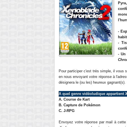
Pyra
conf
mond
l'hum
- Ex
habit
- Ti
confé
- Un
Chro
Pour participer c'est très simple, il vous
en nous envoyant votre réponse à l'adres
désignera le (ou les) heureux gagnant(s).
A quel genre vidéoludique appartient
X
A.
Course de Kart
B.
Capture de Pokémon
C.
J-RPG
Envoyez votre réponse par mail à cett