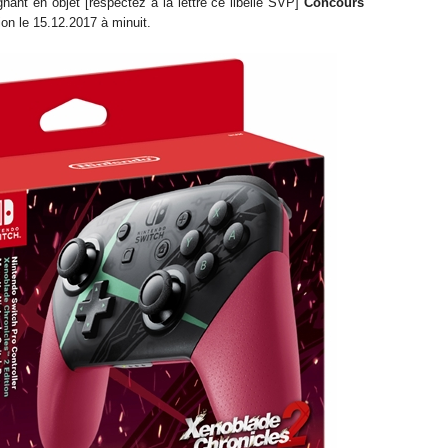
nant en objet [respectez à la lettre ce libellé SVP]
Concours
ion le 15
.12.2017
à minuit.