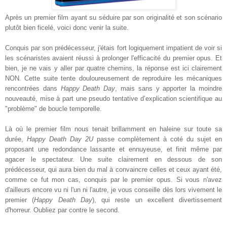
Après un premier film ayant su séduire par son originalité et son scénario
plutôt bien ficelé, voici donc venir la suite.
Conquis par son prédécesseur, j'étais fort logiquement impatient de voir si
les scénaristes avaient réussi à prolonger l'efficacité du premier opus. Et
bien, je ne vais y aller par quatre chemins, la réponse est ici clairement
NON. Cette suite tente douloureusement de reproduire les mécaniques
rencontrées dans
Happy Death Day
, mais sans y apporter la moindre
nouveauté, mise à part une pseudo tentative d’explication scientifique au
"problème" de boucle temporelle.
Là où le premier film nous tenait brillamment en haleine sur toute sa
durée,
Happy Death Day 2U
passe complètement à coté du sujet en
proposant une redondance lassante et ennuyeuse, et finit même par
agacer le spectateur. Une suite clairement en dessous de son
prédécesseur, qui aura bien du mal à convaincre celles et ceux ayant été,
comme ce fut mon cas, conquis par le premier opus. Si vous n'avez
d'ailleurs encore vu ni l'un ni l'autre, je vous conseille dès lors vivement le
premier (
Happy Death Day
), qui reste un excellent divertissement
d'horreur. Oubliez par contre le second.