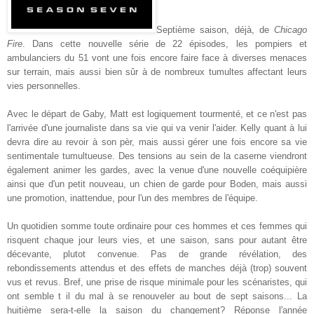
Septième saison, déjà, de
Chicago
Fire
. Dans cette nouvelle série de 22 épisodes, les pompiers et
ambulanciers du 51 vont une fois encore faire face à diverses menaces
sur terrain, mais aussi bien sûr à de nombreux tumultes affectant leurs
vies personnelles.
Avec le départ de Gaby, Matt est logiquement tourmenté, et ce n'est pas
l'arrivée d'une journaliste dans sa vie qui va venir l'aider. Kelly quant à lui
devra dire au revoir à son pèr, mais aussi gérer une fois encore sa vie
sentimentale tumultueuse. Des tensions au sein de la caserne viendront
également animer les gardes, avec la venue d'une nouvelle coéquipière
ainsi que d'un petit nouveau, un chien de garde pour Boden, mais aussi
une promotion, inattendue, pour l'un des membres de l'équipe.
Un quotidien somme toute ordinaire pour ces hommes et ces femmes qui
risquent chaque jour leurs vies, et une saison, sans pour autant être
décevante, plutot convenue. Pas de grande révélation, des
rebondissements attendus et des effets de manches déjà (trop) souvent
vus et revus. Bref, une prise de risque minimale pour les scénaristes, qui
ont semble t il du mal à se renouveler au bout de sept saisons... La
huitième sera-t-elle la saison du changement? Réponse l'année