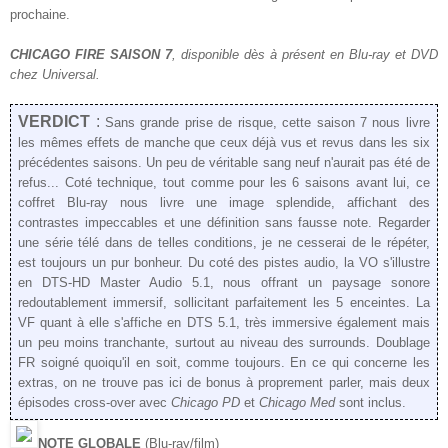
prochaine.
CHICAGO FIRE SAISON 7
, disponible dès
à présent
en Blu-ray et DVD
chez Universal.
VERDICT
:
Sans grande prise de risque, cette saison 7 nous livre
les mêmes effets de manche que ceux déjà vus et revus dans les six
précédentes saisons. Un peu de véritable sang neuf n'aurait pas été de
refus... Coté technique, tout comme pour les 6 saisons avant lui, ce
coffret Blu-ray nous livre une image splendide, affichant des
contrastes impeccables et une définition sans fausse note. Regarder
une série télé dans de telles conditions, je ne cesserai de le répéter,
est toujours un pur bonheur. Du coté des pistes audio, la VO s'illustre
en DTS-HD Master Audio 5.1, nous offrant un paysage sonore
redoutablement immersif, sollicitant parfaitement les 5 enceintes. La
VF quant à elle s'affiche en DTS 5.1, très immersive également mais
un peu moins tranchante, surtout au niveau des surrounds. Doublage
FR soigné quoiqu'il en soit, comme toujours. En ce qui concerne les
extras, on ne trouve pas ici de bonus à proprement parler, mais deux
épisodes cross-over avec
Chicago PD
et
Chicago Med
sont inclus.
NOTE GLOBALE
(Blu-ray/film)