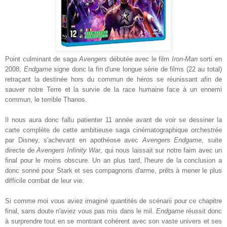
Point culminant de saga
Avengers
débutée avec le film
Iron-Man
sorti en
2008,
Endgame
signe donc la fin d'une longue série de films (22 au total)
retraçant la destinée hors du commun de héros se réunissant afin de
sauver notre Terre et la survie de la race humaine face à un ennemi
commun, le terrible Thanos.
Il nous aura donc fallu patienter 11 année avant de voir se dessiner la
carte complète de cette ambitieuse saga cinématographique orchestrée
par Disney, s'achevant en apothéose avec
Avengers Endgame
, suite
directe de
Avengers Infinity War
, qui nous laissait sur notre faim avec un
final pour le moins obscure. Un an plus tard, l'heure de la conclusion a
donc sonné pour Stark et ses compagnons d'arme, prêts à mener le plus
difficile combat de leur vie.
Si comme moi vous aviez imaginé quantités de scénarii pour ce chapitre
final, sans doute n'aviez vous pas mis dans le mil.
Endgame
réussit donc
à surprendre tout en se montrant cohérent avec son vaste univers et ses