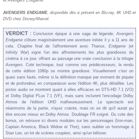
et
Avengers Endgame
.
AVENGERS ENDGAME
, disponible dès
à présent
en Blu-ray, 4K UHD et
DVD chez Disney/Marvel.
VERDICT
:
Conclusion épique à une saga de légende,
Avengers
Endgame
clôture magistralement une aventure initiée il y a 11 ans de
cela. Chapitre final de l'affrontement avec Thanos,
Endgame
(et
Infinity War
) signe l'un des affrontements les plus grandioses du
cinéma à ce jour, offrant au passage une vraie conclusion à la trilogie
Avengers
. Coté technique, tout comme ses prédécesseurs, le rendu
de cette édition 1080p se montre grandiose. Visuellement c'est un
quasi sans faute, même si la définition manque par moment de piquée
et de profondeur, en comparaison avec l'édition 4K, plus détaillée. Les
pistes audio se montrent quant à elles efficaces en DTS-HD 7.1 (VO)
et Dolby Digital PLus 7.1 (VF), mais sans inclurent l'encodage Dolby
Atmos de l'édition UHD malheureusement. Le spectacle est
néanmoins de la partie, n'ayez crainte, mais on se dit qu'il aurait pu
être encore mieux en Dolby Atmos. Doublage FR soigné. Du cote des
bonus, on retrouve ici divers modules sur les personnages (Iron-man,
Captain America, Black Widow et Thor), sans oublier un hommage à
Stan Lee, un lot de scènes coupées, ainsi qu'un bêtisier.