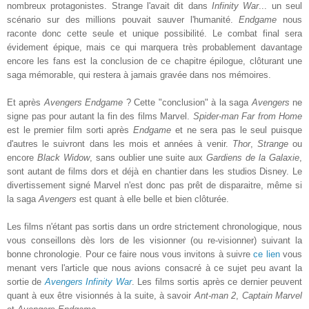
nombreux protagonistes. Strange l'avait dit dans
Infinity War
... un seul
scénario sur des millions pouvait sauver l'humanité.
Endgame
nous
raconte donc cette seule et unique possibilité. Le combat final sera
évidement épique, mais ce qui marquera très probablement davantage
encore les fans est la conclusion de ce chapitre épilogue, clôturant une
saga mémorable, qui restera à jamais gravée dans nos mémoires.
Et après
Avengers Endgame
? Cette "conclusion" à la saga
Avengers
ne
signe pas pour autant la fin des films Marvel.
Spider-man Far from Home
est le premier film sorti après
Endgame
et ne sera pas le seul puisque
d'autres le suivront dans les mois et années à venir.
Thor
,
Strange
ou
encore
Black Widow
, sans oublier une suite aux
Gardiens de la Galaxie
,
sont autant de films dors et déjà en chantier dans les studios Disney. Le
divertissement signé Marvel n'est donc pas prêt de disparaitre, même si
la saga
Avengers
est quant à elle belle et bien clôturée.
Les films n'étant pas sortis dans un ordre strictement chronologique, nous
vous conseillons dès lors de les visionner (ou re-visionner) suivant la
bonne chronologie. Pour ce faire nous vous invitons à suivre
ce lien
vous
menant vers l'article que nous avions consacré à ce sujet peu avant la
sortie de
Avengers Infinity War
. Les films sortis après ce dernier peuvent
quant à eux être visionnés à la suite, à savoir
Ant-man 2
,
Captain Marvel