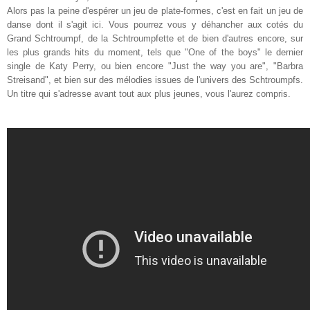
Alors pas la peine d'espérer un jeu de plate-formes, c'est en fait un jeu de
danse dont il s'agit ici. Vous pourrez vous y déhancher aux cotés du
Grand Schtroumpf, de la Schtroumpfette et de bien d'autres encore, sur
les plus grands hits du moment, tels que "One of the boys" le dernier
single de Katy Perry, ou bien encore "Just the way you are", "Barbra
Streisand", et bien sur des mélodies issues de l'univers des Schtroumpfs.
Un titre qui s'adresse avant tout aux plus jeunes, vous l'aurez compris.