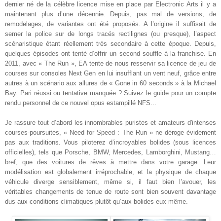
dernier né de la célèbre licence mise en place par Electronic Arts il y a
maintenant plus d’une décennie. Depuis, pas mal de versions, de
remodelages, de variantes ont été proposés. A l’origine il suffisait de
semer la police sur de longs tracés rectilignes (ou presque), l’aspect
scénaristique étant réellement très secondaire à cette époque. Depuis,
quelques épisodes ont tenté d’offrir un second souffle à la franchise. En
2011, avec « The Run », EA tente de nous resservir sa licence de jeu de
courses sur consoles Next Gen en lui insufflant un vent neuf, grâce entre
autres à un scénario aux allures de « Gone in 60 seconds » à la Michael
Bay. Pari réussi ou tentative manquée ? Suivez le guide pour un compte
rendu personnel de ce nouvel opus estampillé NFS
..
.
Je rassure tout d’abord les innombrables puristes et amateurs d'intenses
courses-poursuites, « Need for Speed : The Run » ne déroge évidement
pas aux traditions. Vous piloterez d’incroyables bolides (sous licences
officielles), tels que Porsche, BMW, Mercedes, Lamborghini, Mustang…
bref, que des voitures de rêves à mettre dans votre garage. Leur
modélisation est globalement irréprochable, et la physique de chaque
véhicule diverge sensiblement, même si, il faut bien l’avouer, les
véritables changements de tenue de route sont bien souvent davantage
dus aux conditions climatiques plutôt qu’aux bolides eux même
.