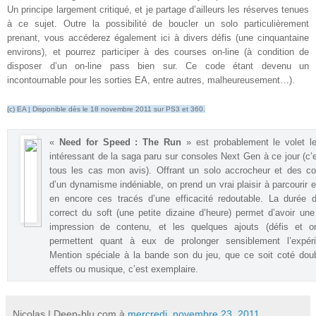
Un principe largement critiqué, et je partage d’ailleurs les réserves tenues
à ce sujet. Outre la possibilité de boucler un solo particulièrement
prenant, vous accéderez également ici à divers défis (une cinquantaine
environs), et pourrez participer à des courses on-line (à condition de
disposer d’un on-line pass bien sur. Ce code étant devenu un
incontournable pour les sorties EA, entre autres, malheureusement…)
.
(c) EA | Disponible dès le 18 novembre 2011 sur PS3 et 360.
«
Need for Speed : The Run
» est probablement le volet l
intéressant de la saga paru sur consoles Next Gen à ce jour (c’
tous les cas mon avis). Offrant un solo accrocheur et des c
d’un dynamisme indéniable, on prend un vrai plaisir à parcourir 
en encore ces tracés d’une efficacité redoutable. La durée 
correct du soft (une petite dizaine d’heure) permet d’avoir une
impression de contenu, et les quelques ajouts (défis et on-
permettent quant à eux de prolonger sensiblement l’expéri
Mention spéciale à la bande son du jeu, que ce soit coté dou
effets ou musique, c’est exemplaire.
Nicolas | Deep-blu.com
à
mercredi, novembre 23, 2011