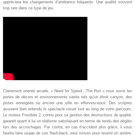
appréciera les changements d’ambiance fréquents. Une qualité souvent
trop rare dans ce type de jeu
.
Clairement orienté arcade, « Need for Speed : The Run » vous ouvre les
portes de décors et environnements variés tels qu'un étroit canyon, des
pistes enneigées ou encore une ville en effervescence. Des scriptes
assurent bien entendu le spectacle visuel tout au long de votre parcours.
Le moteur Frostbite 2, connu pour sa gestion des destructions de qualité,
garantit quant à lui un réalisme satisfaisant en terme de rendu des dégâts
lors des accrochages. Par contre, en cas d’accident plus grâce, il vous
faudra faire usage de vos flash-back, seul moyen pour revenir en arrière.