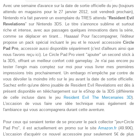
Avec une semaine d'avance sur la date de sortie officielle du jeu (toujours
attendu en magasins pour le 27 janvier 2012, soit vendredi prochain),
Nintendo m'a fait parvenir un exemplaire du TRES attendu "
Resident Evil
Revelations
" sur Nintendo 3DS. Le titre s'annonce sublime et surtout
riche et intense, avec aux passages quelques innovations dans la série,
comme se déplacer en tirant... Haaaaa! Pour l'accompagner, l'éditeur
propose un pack spécial incluant le jeu et le nouvel accessoire
Circle
Pad Pro
, accessoir aussi disponible séparément (c'est d'ailleurs ainsi que
nous l'avons reçu ici). Le Circle Pad Pro vient "ajouter" un second stick à
la 3DS, offrant un meilleur confort coté gameplay. Je n'ai pas encore pu
tester l’engin mais comptez sur moi pour vous livrer mes premières
impressions très prochainement. Un embargo m’empêche par contre de
vous dévoiler la moindre info sur le jeu avant la date de sortie officielle.
Sachez enfin qu'une démo jouable de Resident Evil Revelations est dès à
présent disponible en téléchargement sur le eShop de la 3DS (différente
de celle incluse dans le jeu
Resident Evil The Mercenaries 3D
).
L'occasion de vous faire une idée technique mais également de
l'ambiance qui vous accompagnera durant cette aventure.
Pour ceux qui seraient tenter de se procurer le pack collector "jeu+Circle
Pad Pro", il est actuellement en promo sur le site
Amazon.fr
(49.90€).
L'occasion d'acquérir ce nouvel accessoire pour seulement 5€ de plus