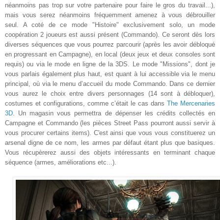
néanmoins pas trop sur votre partenaire pour faire le gros du travail...),
mais vous serez néanmoins fréquemment amenez à vous débrouiller
seul. A coté de ce mode "Histoire" exclusivement solo, un mode
coopération 2 joueurs est aussi présent (Commando). Ce seront dès lors
diverses séquences que vous pourrez parcourir (après les avoir débloqué
en progressant en Campagne), en local (deux jeux et deux consoles sont
requis) ou via le mode en ligne de la 3DS. Le mode "Missions", dont je
vous parlais également plus haut, est quant à lui accessible via le menu
principal, où via le menu d’accueil du mode Commando. Dans ce dernier
vous aurez le choix entre divers personnages (14 sont à débloquer),
costumes et configurations, comme c’était le cas dans
The Mercenaries
3D
. Un magasin vous permettra de dépenser les crédits collectés en
Campagne et Commando (les pièces Street Pass pourront aussi servir à
vous procurer certains items). C'est ainsi que vous vous constituerez un
arsenal digne de ce nom, les armes par défaut étant plus que basiques.
Vous récupèrerez aussi des objets intéressants en terminant chaque
séquence (armes, améliorations etc...).