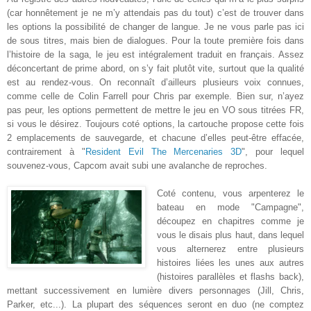
(car honnêtement je ne m’y attendais pas du tout) c’est de trouver dans
les options la possibilité de changer de langue. Je ne vous parle pas ici
de sous titres, mais bien de dialogues. Pour la toute première fois dans
l’histoire de la saga, le jeu est intégralement traduit en français. Assez
déconcertant de prime abord, on s’y fait plutôt vite, surtout que la qualité
est au rendez-vous. On reconnaît d’ailleurs plusieurs voix connues,
comme celle de Colin Farrell pour Chris par exemple. Bien sur, n’ayez
pas peur, les options permettent de mettre le jeu en VO sous titrées FR,
si vous le désirez. Toujours coté options, la cartouche propose cette fois
2 emplacements de sauvegarde, et chacune d’elles peut-être effacée,
contrairement à "
Resident Evil The Mercenaries 3D
", pour lequel
souvenez-vous, Capcom avait subi une avalanche de reproches.
Coté contenu, vous arpenterez le
bateau en mode "Campagne",
découpez en chapitres comme je
vous le disais plus haut, dans lequel
vous alternerez entre plusieurs
histoires liées les unes aux autres
(histoires parallèles et flashs back),
mettant successivement en lumière divers personnages (Jill, Chris,
Parker, etc...). La plupart des séquences seront en duo (ne comptez