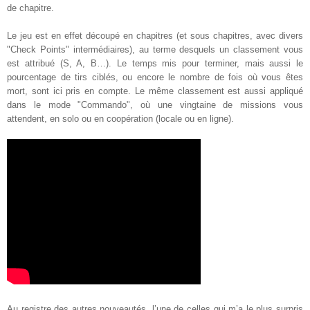
de chapitre.
Le jeu est en effet découpé en chapitres (et sous chapitres, avec divers
"Check Points" intermédiaires), au terme desquels un classement vous
est attribué (S, A, B…). Le temps mis pour terminer, mais aussi le
pourcentage de tirs ciblés, ou encore le nombre de fois où vous êtes
mort, sont ici pris en compte. Le même classement est aussi appliqué
dans le mode "Commando", où une vingtaine de missions vous
attendent, en solo ou en coopération (locale ou en ligne)
.
Au registre des autres nouveautés, l’une de celles qui m’a le plus surpris