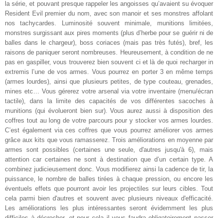
la série, et pouvant presque rappeler les angoisses qu’avaient su évoquer
Resident Evil premier du nom, avec son manoir et ses monstres affolant
nos tachycardes. Luminosité souvent minimale, munitions limitées,
monstres surgissant aux pires moments (plus d’herbe pour se guérir ni de
balles dans le chargeur), boss coriaces (mais pas très futés), bref, les
raisons de paniquer seront nombreuses. Heureusement, à condition de ne
pas en gaspiller, vous trouverez bien souvent ci et là de quoi recharger in
extremis l’une de vos armes. Vous pourrez en porter 3 en même temps
(armes lourdes), ainsi que plusieurs petites, de type couteau, grenades,
mines etc… Vous gérerez votre arsenal via votre inventaire (menu/écran
tactile), dans la limite des capacités de vos différentes sacoches à
munitions (qui évolueront bien sur). Vous aurez aussi à disposition des
coffres tout au long de votre parcours pour y stocker vos armes lourdes.
C’est également via ces coffres que vous pourrez améliorer vos armes
grâce aux kits que vous ramasserez. Trois améliorations en moyenne par
armes sont possibles (certaines une seule, d'autres jusqu'à 6), mais
attention car certaines ne sont à destination que d’un certain type. A
combinez judicieusement donc. Vous modifierez ainsi la cadence de tir, la
puissance, le nombre de balles tirées à chaque pression, ou encore les
éventuels effets que pourront avoir les projectiles sur leurs cibles. Tout
cela parmi bien d'autres et souvent avec plusieurs niveaux d'efficacité.
Les améliorations les plus intéressantes seront évidemment les plus
difficiles à décrocher, et pour cela il vous faudra obligatoirement passer