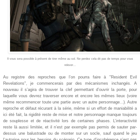
Il vous sera possible à présent de tirer même au sol. Ne perdez cela dit pas de temps pour vous
relever...
Au registre des reproches que l’on pourra faire à "Resident Evil
Revelations", je commencerais par des mécanismes inchangés. A
nouveau il s’agira de trouver la clef permettant d’ouvrir la porte, pour
laquelle vous devrez traverser encore et encore les mêmes lieux (voire
même recommencer toute une partie avec un autre personnage...). Autre
reproche et défaut récurant à la série, même si un effort de maniabilité a
ici été fait, la rigidité reste de mise et notre personnage manque toujours
de souplesse et de réactivité lors de certaines phases. L’interactivité
reste là aussi limitée, et il n’est par exemple pas permis de sauter par-
dessus une balustrade ou de monter sur un socle, sauf quand le jeu
l’autorise pour les besoins du scénario. Ce type d’incohérence n’est pas