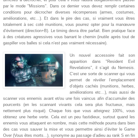
par le mode "Missions". Dans ce dernier vous devez remplir certaines
conditions pour décrocher diverses récompenses (armes, costumes,
améliorations, etc…). Et dans le pire des cas, si vraiment vous êtres
totalement à sec coté munitions, vous pourrez opter pour la manœuvre
d’évitement (direction+B). Le timing devra être parfait. Bien pratique face
à des créatures agressives vous barrant le chemin (inutile après tout de
gaspiller vos balles si cela n’est pas vraiment nécessaire)
.
Un nouvel accessoire fait son
apparition dans "Resident Evil
Revelations", il s’agit du Nemesis.
C’est une sorte de scanner qui vous
permet de révéler l’emplacement
d’objets cachés (munitions, herbes,
améliorations etc…), mais aussi de
scanner vos ennemis avant et/ou une fois vaincus afin d’accumuler des
pourcents (en les scannant vivants cela sera plus fructueux, mais
nettement plus risqué). Chaque fois que vous atteignez 100%, vous
obtenez une herbe verte. Cela est un peu fastidieux, surtout quand les
ennemis vous attaquent en nombre, mais cette méthode pourra dans bien
des cas vous sauver la mise et vous permettre ainsi d’éviter le Game
Over (Vous êtes morts...), synonyme au passage d’adieu au rank S en fin