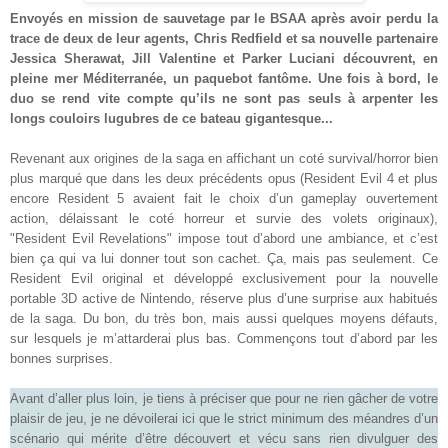
Envoyés en mission de sauvetage par le BSAA après avoir perdu la
trace de deux de leur agents, Chris Redfield et sa nouvelle partenaire
Jessica Sherawat, Jill Valentine et Parker Luciani découvrent, en
pleine mer Méditerranée, un paquebot fantôme. Une fois à bord, le
duo se rend vite compte qu’ils ne sont pas seuls à arpenter les
longs couloirs lugubres de ce bateau gigantesque
...
Revenant aux origines de la saga en affichant un coté survival/horror bien
plus marqué que dans les deux précédents opus (Resident Evil 4 et plus
encore Resident 5 avaient fait le choix d’un gameplay ouvertement
action, délaissant le coté horreur et survie des volets originaux),
"Resident Evil Revelations" impose tout d’abord une ambiance, et c’est
bien ça qui va lui donner tout son cachet. Ça, mais pas seulement. Ce
Resident Evil original et développé exclusivement pour la nouvelle
portable 3D active de Nintendo, réserve plus d’une surprise aux habitués
de la saga. Du bon, du très bon, mais aussi quelques moyens défauts,
sur lesquels je m’attarderai plus bas. Commençons tout d’abord par les
bonnes surprises
.
Avant d’aller plus loin, je tiens à préciser que pour ne rien gâcher de votre
plaisir de jeu, je ne dévoilerai ici que le strict minimum des méandres d’un
scénario qui mérite d’être découvert et vécu sans rien divulguer des