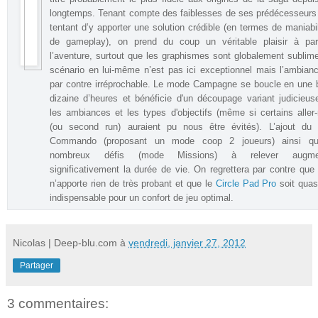
longtemps. Tenant compte des faiblesses de ses prédécesseurs
tentant d’y apporter une solution crédible (en termes de maniabil
de gameplay), on prend du coup un véritable plaisir à parc
l’aventure, surtout que les graphismes sont globalement sublim
scénario en lui-même n’est pas ici exceptionnel mais l’ambian
par contre irréprochable. Le mode Campagne se boucle en une
dizaine d’heures et bénéficie d'un découpage variant judicieu
les ambiances et les types d'objectifs (même si certains aller-
(ou second run) auraient pu nous être évités). L’ajout du
Commando (proposant un mode coop 2 joueurs) ainsi q
nombreux défis (mode Missions) à relever augmen
significativement la durée de vie. On regrettera par contre que
n’apporte rien de très probant et que le
Circle Pad Pro
soit quas
indispensable pour un confort de jeu optimal
.
Nicolas | Deep-blu.com
à
vendredi, janvier 27, 2012
Partager
3 commentaires: