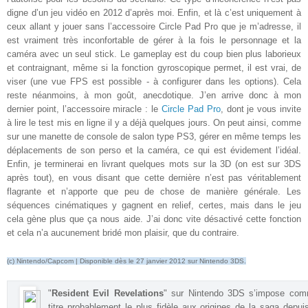
digne d’un jeu vidéo en 2012 d’après moi. Enfin, et là c’est uniquement à
ceux allant y jouer sans l’accessoire Circle Pad Pro que je m’adresse, il
est vraiment très inconfortable de gérer à la fois le personnage et la
caméra avec un seul stick. Le gameplay est du coup bien plus laborieux
et contraignant, même si la fonction gyroscopique permet, il est vrai, de
viser (une vue FPS est possible - à configurer dans les options). Cela
reste néanmoins, à mon goût, anecdotique. J’en arrive donc à mon
dernier point, l’accessoire miracle : le
Circle Pad Pro
, dont je vous invite
à lire le test mis en ligne il y a déjà quelques jours. On peut ainsi, comme
sur une manette de console de salon type PS3, gérer en même temps les
déplacements de son perso et la caméra, ce qui est évidement l’idéal.
Enfin, je terminerai en livrant quelques mots sur la 3D (on est sur 3DS
après tout), en vous disant que cette dernière n’est pas véritablement
flagrante et n’apporte que peu de chose de manière générale. Les
séquences cinématiques y gagnent en relief, certes, mais dans le jeu
cela gène plus que ça nous aide. J’ai donc vite désactivé cette fonction
et cela n’a aucunement bridé mon plaisir, que du contraire
.
(c) Nintendo/Capcom | Disponible dès le 27 janvier 2012 sur Nintendo 3DS.
"
Resident Evil Revelations
" sur Nintendo 3DS s’impose com
titre probablement le plus fidèle aux origines de la saga depui