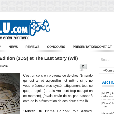
»
NEWS
REVIEWS
CONCOURS
PRÉSENTATION/CONTACT
dition (3DS) et The Last Story (Wii)
2
lu.com
+Consu
C'est un colis en provenance de chez Nintendo
qui est arrivé aujourd'hui, et même si je ne
ARTI
vous présente plus systématiquement tout ce
que je reçois (je suis vraiment trop occupé en
[NEWS] As
ce moment), j'avais envie de ne pas passer à
collectors
coté de la présentation de ces deux titres là.
[Divers] 
Hunt
"
Tekken 3D Prime Edition
" tout d'abord.
[Astuce] 