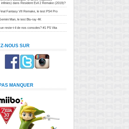
s infinies) dans Resident Evil 2 Remake (2019)?
Final Fantasy VII Remake, le test PS4 Pro
Gemini Man, le test Blu-ray 4K
ue reste-t-il de nos consoles? #1 PS Vita
EZ-NOUS SUR
 PAS MANQUER