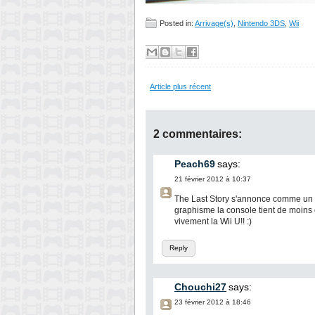
Posted in:
Arrivage(s)
,
Nintendo 3DS
,
Wii
Article plus récent
2 commentaires:
Peach69
says:
21 février 2012 à 10:37
The Last Story s'annonce comme un g
graphisme la console tient de moins 
vivement la Wii U!! :)
Reply
Chouchi27
says:
23 février 2012 à 18:46