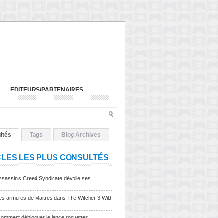
EDITEURS/PARTENAIRES
ltés
Tags
Blog Archives
CLES LES PLUS CONSULTÉS
sassin's Creed Syndicate dévoile ses
Les armures de Maitres dans The Witcher 3 Wild
Comment débloquer le lance roquettes