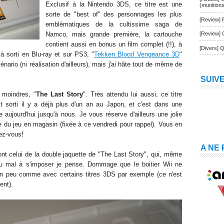
Exclusif à la Nintendo 3DS, ce titre est une
(munition
sorte de "best of" des personnages les plus
[Review] 
emblématiques de la cultissime saga de
Namco, mais grande première, la cartouche
[Review] 
contient aussi en bonus un film complet (!!), à
[Divers] Q
à sorti en Blu-ray et sur PS3, "
Tekken Blood Vengeance 3D
"
énario (ni réalisation d'ailleurs), mais j'ai hâte tout de même de
SUIV
s moindres, "
The Last Story
". Très attendu lui aussi, ce titre
 sorti il y a déjà plus d'un an au Japon, et c'est dans une
ve aujourd'hui jusqu'à nous. Je vous réserve d'ailleurs une jolie
tie du jeu en magasin (fixée à ce vendredi pour rappel). Vous en
ez-vous!
A NE
nt celui de la double jaquette de "The Last Story", qui, même
n du mal à s'imposer je pense. Dommage que le boitier Wii ne
, un peu comme avec certains titres 3DS par exemple (ce n'est
ent).