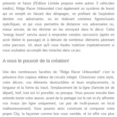
présents et futurs (l'Edition Limitée propose entre autres 3 véhicules
inédits). Ridge Racer Unbounded c'est également un système de boost
qui se remplit en faisant des dérapages, en profitant de l'aspiration
derrière vos adversaires, ou en réalisant certaines figures/sauts
spécifiques, et qui vous permettra de distancer vos adversaires ou,
mieux encore, de les éliminer en les envoyant dans le décor. Cette
"energy boost" servira aussi à emprunter certains raccourcis (après en
avoir libérer le passage) et à détruire de nombreux éléments jalonnant
votre parcours. Un atout qu'il vous faudra maitriser impérativement si
vous souhaitez accomplir des miracles dans ce jeu.
A vous le pouvoir de la création!
Une des nombreuses facettes de "Ridge Racer Unbounded" c'est la
présence d'un copieux éditeur de circuits intégré
. Choisissez votre style,
votre décors, vos éléments destructibles et leurs emplacements, la
longueur et la forme du tracé, l'emplacement de la ligne d'arrivée (et de
départ), bref, tout est ici possible, ou presque. Vous pouvez ensuite bien
entendu tester votre œuvre, avant de la partager sur le net et d'y affronter
vos rivaux (en ligne uniquement, car pas de multi-joueurs en local
malheureusement). Vous pourrez ainsi construire et composer votre
propre City, la façonner comme bon vous semble, et lui offrir vos plus