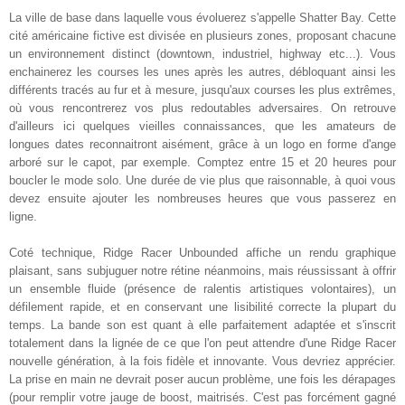
La ville de base dans laquelle vous évoluerez s'appelle Shatter Bay. Cette
cité américaine fictive est divisée en plusieurs zones, proposant chacune
un environnement distinct (downtown, industriel, highway etc...). Vous
enchainerez les courses les unes après les autres, débloquant ainsi les
différents tracés au fur et à mesure, jusqu'aux courses les plus extrêmes,
où vous rencontrerez vos plus redoutables adversaires. On retrouve
d'ailleurs ici quelques vieilles connaissances, que les amateurs de
longues dates reconnaitront aisément, grâce à un logo en forme d'ange
arboré sur le capot, par exemple. Comptez entre 15 et 20 heures pour
boucler le mode solo. Une durée de vie plus que raisonnable, à quoi vous
devez ensuite ajouter les nombreuses heures que vous passerez en
ligne.
Coté technique, Ridge Racer Unbounded affiche un rendu graphique
plaisant, sans subjuguer notre rétine néanmoins, mais réussissant à offrir
un ensemble fluide (présence de ralentis artistiques volontaires), un
défilement rapide, et en conservant une lisibilité correcte la plupart du
temps. La bande son est quant à elle parfaitement adaptée et s'inscrit
totalement dans la lignée de ce que l'on peut attendre d'une Ridge Racer
nouvelle génération, à la fois fidèle et innovante. Vous devriez apprécier.
La prise en main ne devrait poser aucun problème, une fois les dérapages
(pour remplir votre jauge de boost, maitrisés. C'est pas forcément gagné