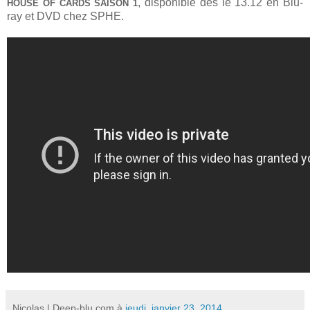
, disponible dès le 13.12 en Blu-
HOUSE OF CARDS SAISON 1
ray et DVD chez SPHE.
Nicolas | Deep-blu.com
à
jeudi, janvier 23, 2014