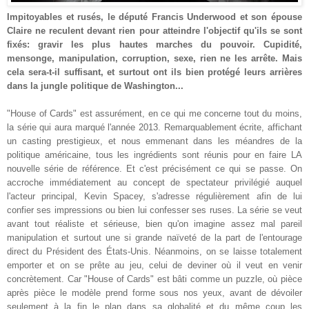
Impitoyables et rusés, le député Francis Underwood et son épouse
Claire ne reculent devant rien pour atteindre l'objectif qu'ils se sont
fixés: gravir les plus hautes marches du pouvoir. Cupidité,
mensonge, manipulation, corruption, sexe, rien ne les arrête. Mais
cela sera-t-il suffisant, et surtout ont ils bien protégé leurs arrières
dans la jungle politique de Washington..
.
"House of Cards" est assurément, en ce qui me concerne tout du moins,
la série qui aura marqué l'année 2013. Remarquablement écrite, affichant
un casting prestigieux, et nous emmenant dans les méandres de la
politique américaine, tous les ingrédients sont réunis pour en faire LA
nouvelle série de référence. Et c'est précisément ce qui se passe. On
accroche immédiatement au concept de spectateur privilégié auquel
l'acteur principal, Kevin Spacey, s'adresse régulièrement afin de lui
confier ses impressions ou bien lui confesser ses ruses. La série se veut
avant tout réaliste et sérieuse, bien qu'on imagine assez mal pareil
manipulation et surtout une si grande naïveté de la part de l'entourage
direct du Président des États-Unis. Néanmoins, on se laisse totalement
emporter et on se prête au jeu, celui de deviner où il veut en venir
concrètement. Car "House of Cards" est bâti comme un puzzle, où pièce
après pièce le modèle prend forme sous nos yeux, avant de dévoiler
seulement à la fin le plan dans sa globalité et du même coup les