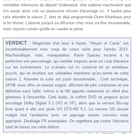
véritables intensions du député Underwood. Une sublime machination que
l'on aurait aimé voir se poursuivre encore d'avantage ici. Il faudra pour
cela attendre la saison 2, dors et déjà programmée Outre Atlantique pour
la fin février. L'attente jusqu'à sa diffusion chez nous va être insoutenable,
mais soyons certain qu'elle en vaudra la peine.
VERDICT
:
Magistrale d'un bout à l'autre, "House of Cards" est
incontestablement mon coup de coeur série pour l'année 2013.
Machiavélique, rusé, manipulateur, Kevin Spacey incarne à la
perfection son personnage, qui semble toujours avoir un coup d'avance
sur les événements. Le scénario est ici construit tel un ambitieux
puzzle, qui ne révèlera ses véritables intentions qu'au terme de cette
saison 1. Attendre la suite est juste insoutenable... Coté technique,
SPHE nous offre un master soigné, affichant de jolis contrastes et une
définition sans faille, même si la HD apporte clairement un relief plus
généreux à l'ensemble. Coté audio, le coffret DVD ne propose qu'un
encodage Dolby Digital 5.1 (VO et VF), alors que la version Blu-ray
livre quant à elle une piste VO DTS-HD 5.1. La version SD assure
malgré tout l'ambiance avec un paysage sonore convenu mais
approprié. Doublage FR exemplaire. On regrettera par contre l'absence
total de bonus sur cette édition.