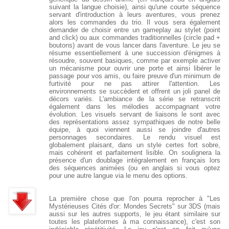
suivant la langue choisie), ainsi qu'une courte séquence
servant d'introduction à leurs aventures, vous prenez
alors les commandes du trio. Il vous sera également
demander de choisir entre un gameplay au stylet (point
and click) ou aux commandes traditionnelles (circle pad +
boutons) avant de vous lancer dans l'aventure. Le jeu se
résume essentiellement à une succession d'énigmes à
résoudre, souvent basiques, comme par exemple activer
un mécanisme pour ouvrir une porte et ainsi libérer le
passage pour vos amis, ou faire preuve d'un minimum de
furtivité pour ne pas attirer l'attention. Les
environnements se succèdent et offrent un joli panel de
décors variés. L'ambiance de la série se retranscrit
également dans les mélodies accompagnant votre
évolution. Les visuels servant de liaisons le sont avec
des représentations assez sympathiques de notre belle
équipe, à quoi viennent aussi se joindre d'autres
personnages secondaires. Le rendu visuel est
globalement plaisant, dans un style certes fort sobre,
mais cohérent et parfaitement lisible. On soulignera la
présence d'un doublage intégralement en français lors
des séquences animées (ou en anglais si vous optez
pour une autre langue via le menu des options.
La première chose que l'on pourra reprocher à "Les
Mystérieuses Cités d'or: Mondes Secrets" sur 3DS (mais
aussi sur les autres supports, le jeu étant similaire sur
toutes les plateformes à ma connaissance), c'est son