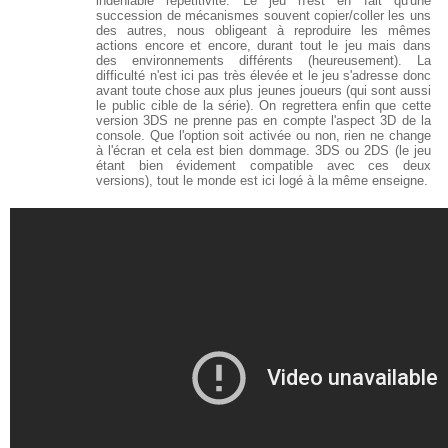
indéniable répétitivité. Le jeu n'est en fait qu'une
succession de mécanismes souvent copier/coller les uns
des autres, nous obligeant à reproduire les mêmes
actions encore et encore, durant tout le jeu mais dans
des environnements différents (heureusement). La
difficulté n'est ici pas très élevée et le jeu s'adresse donc
avant toute chose aux plus jeunes joueurs (qui sont aussi
le public cible de la série). On regrettera enfin que cette
version 3DS ne prenne pas en compte l'aspect 3D de la
console. Que l'option soit activée ou non, rien ne change
à l'écran et cela est bien dommage. 3DS ou 2DS (le jeu
étant bien évidement compatible avec ces deux
versions), tout le monde est ici logé à la même enseigne.