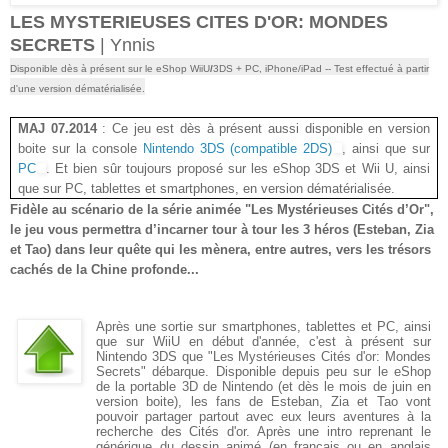
LES MYSTERIEUSES CITES D'OR: MONDES
SECRETS
| Ynnis
Disponible dès à présent sur le eShop WiiU
/
3DS
+ PC, iPhone/iPad
-- Test effectué à partir
d'une version dématérialisée
.
MAJ 07.2014
: Ce jeu est dès à présent aussi disponible en version
boite sur la console
Nintendo 3DS (compatible 2DS)
, ainsi que sur
PC
. Et bien sûr toujours proposé sur les eShop 3DS et Wii U, ainsi
que sur PC, tablettes et smartphones, en version dématérialisée.
Fidèle au scénario de la série animée "Les Mystérieuses Cités d’Or",
le jeu vous permettra d’incarner tour à tour les 3 héros (Esteban, Zia
et Tao) dans leur quête qui les mènera, entre autres, vers les trésors
cachés de la Chine profonde
...
Après une sortie sur smartphones, tablettes et PC, ainsi
que sur WiiU en début d'année, c'est à présent sur
Nintendo 3DS que "Les Mystérieuses Cités d'or: Mondes
Secrets" débarque. Disponible depuis peu sur le eShop
de la portable 3D de Nintendo (et dès le mois de juin en
version boite), les fans de Esteban, Zia et Tao vont
pouvoir partager partout avec eux leurs aventures à la
recherche des Cités d'or. Après une intro reprenant le
générique du dessin animé (en français ou en anglais