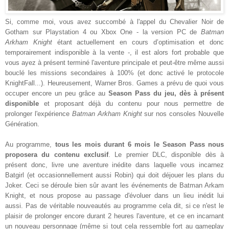
Si, comme moi, vous avez succombé à l'appel du Chevalier Noir de
Gotham sur Playstation 4 ou Xbox One - la version PC de
Batman
Arkham Knight
étant actuellement en cours d’optimisation et donc
temporairement indisponible à la vente -, il est alors fort probable que
vous ayez à présent terminé l'aventure principale et peut-être même aussi
bouclé les missions secondaires à 100% (et donc activé le protocole
KnightFall...). Heureusement, Warner Bros. Games a prévu de quoi vous
occuper encore un peu grâce au
Season Pass du jeu, dès à présent
disponible
et proposant déjà du contenu pour nous permettre de
prolonger l'expérience
Batman Arkham Knight
sur nos consoles Nouvelle
Génération.
Au programme,
tous les mois durant 6 mois le Season Pass nous
proposera du contenu exclusif
. Le premier DLC, disponible dès à
présent donc, livre une aventure inédite dans laquelle vous incarnez
Batgirl (et occasionnellement aussi Robin) qui doit déjouer les plans du
Joker. Ceci se déroule bien sûr avant les événements de Batman Arkam
Knight, et nous propose au passage d'évoluer dans un lieu inédit lui
aussi. Pas de véritable nouveautés au programme cela dit, si ce n'est le
plaisir de prolonger encore durant 2 heures l'aventure, et ce en incarnant
un nouveau personnage (même si tout cela ressemble fort au gameplay