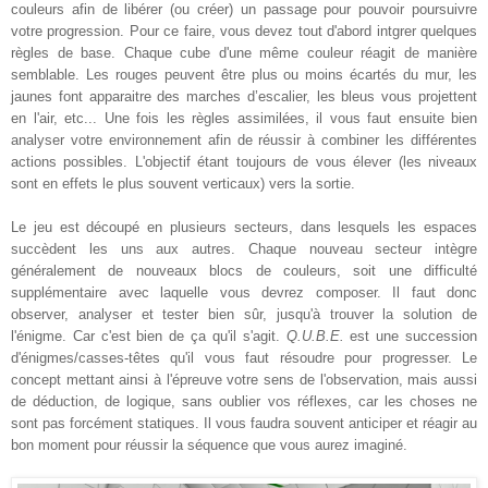
couleurs afin de libérer (ou créer) un passage pour pouvoir poursuivre
votre progression. Pour ce faire, vous devez tout d'abord intgrer quelques
règles de base. Chaque cube d'une même couleur réagit de manière
semblable. Les rouges peuvent être plus ou moins écartés du mur, les
jaunes font apparaitre des marches d’escalier, les bleus vous projettent
en l'air, etc... Une fois les règles assimilées, il vous faut ensuite bien
analyser votre environnement afin de réussir à combiner les différentes
actions possibles. L'objectif étant toujours de vous élever (les niveaux
sont en effets le plus souvent verticaux) vers la sortie.
Le jeu est découpé en plusieurs secteurs, dans lesquels les espaces
succèdent les uns aux autres. Chaque nouveau secteur intègre
généralement de nouveaux blocs de couleurs, soit une difficulté
supplémentaire avec laquelle vous devrez composer. Il faut donc
observer, analyser et tester bien sûr, jusqu'à trouver la solution de
l'énigme. Car c'est bien de ça qu'il s'agit.
Q.U.B.E.
est une succession
d'énigmes/casses-têtes qu'il vous faut résoudre pour progresser. Le
concept mettant ainsi à l'épreuve votre sens de l'observation, mais aussi
de déduction, de logique, sans oublier vos réflexes, car les choses ne
sont pas forcément statiques. Il vous faudra souvent anticiper et réagir au
bon moment pour réussir la séquence que vous aurez imaginé.