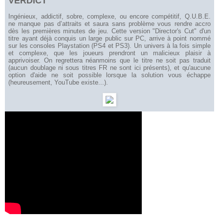
VERDICT
Ingénieux, addictif, sobre, complexe, ou encore compétitif, Q.U.B.E.
ne manque pas d’attraits et saura sans problème vous rendre accro
dès les premières minutes de jeu. Cette version "Director's Cut" d'un
titre ayant déjà conquis un large public sur PC, arrive à point nommé
sur les consoles Playstation (PS4 et PS3). Un univers à la fois simple
et complexe, que les joueurs prendront un malicieux plaisir à
apprivoiser. On regrettera néanmoins que le titre ne soit pas traduit
(aucun doublage ni sous titres FR ne sont ici présents), et qu'aucune
option d'aide ne soit possible lorsque la solution vous échappe
(heureusement, YouTube existe...).