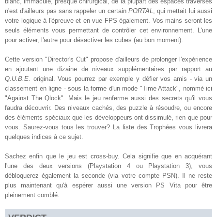
blanc, immaculé, presque chirurgical, de la plupart des espaces traversés
n'est d'ailleurs pas sans rappeler un certain
PORTAL
, qui mettait lui aussi
votre logique à l'épreuve et en vue FPS également. Vos mains seront les
seuls éléments vous permettant de contrôler cet environnement. L'une
pour activer, l'autre pour désactiver les cubes (au bon moment).
Cette version "Director's Cut" propose d'ailleurs de prolonger l'expérience
en ajoutant une dizaine de niveaux supplémentaires par rapport au
Q.U.B.E.
original. Vous pourrez par exemple y défier vos amis - via un
classement en ligne - sous la forme d'un mode "Time Attack", nommé ici
"Against The Qlock". Mais le jeu renferme aussi des secrets qu'il vous
faudra découvrir. Des niveaux cachés, des puzzle à résoudre, ou encore
des éléments spéciaux que les développeurs ont dissimulé, rien que pour
vous. Saurez-vous tous les trouver? La liste des Trophées vous livrera
quelques indices à ce sujet.
Sachez enfin que le jeu est cross-buy. Cela signifie que en acquérant
l'une des deux versions (Playstation 4 ou Playstation 3), vous
débloquerez également la seconde (via votre compte PSN). Il ne reste
plus maintenant qu'à espérer aussi une version PS Vita pour être
pleinement comblé.