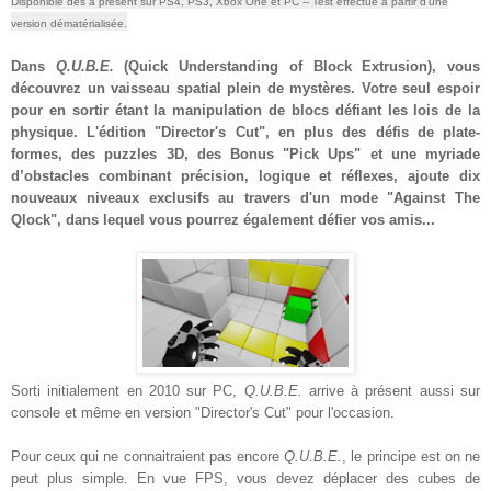
Disponible dès à présent sur PS4, PS3
, Xbox One et PC
-- Test effectué à partir d'une
version dématérialisée
.
Dans
Q.U.B.E.
(Quick Understanding of Block Extrusion), vous
découvrez un vaisseau spatial plein de mystères. Votre seul espoir
pour en sortir étant la manipulation de blocs défiant les lois de la
physique. L'édition "Director's Cut", en plus des défis de plate-
formes, des puzzles 3D, des Bonus "Pick Ups" et une myriade
d’obstacles combinant précision, logique et réflexes, ajoute dix
nouveaux niveaux exclusifs au travers d'un mode "Against The
Qlock", dans lequel vous pourrez également défier vos amis...
Sorti initialement en 2010 sur PC,
Q.U.B.E.
arrive à présent aussi sur
console et même en version "Director's Cut" pour l'occasion.
Pour ceux qui ne connaitraient pas encore
Q.U.B.E.
, le principe est on ne
peut plus simple. En vue FPS, vous devez déplacer des cubes de