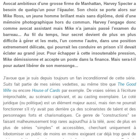
Avocat ambitieux d'une grosse firme de Manhattan, Harvey Specter a
besoin de quelqu'un pour l'épauler. Son choix se porte alors sur
Mike Ross, un jeune homme brillant mais sans diplôme, doté d'une
mémoire photographique hors du commun. Harvey l'engage donc
comme avocat assistant mais Mike n'a jamais passé l'examen du
barreau... Au fil du temps, leur secret devient de plus en plus
difficile à gérer et les mets, l'un comme l'autre, dans une position
extremement délicate, qui pourrait les conduire en prison s'il devait
éclater au grand jour. Pour échapper à cette insoutenable pression,
Mike démissionne et accepte un poste dans la finance. Mais sera-t-il
pour autant libérer de son mensonge...
J'avoue que je suis depuis toujours un fan inconditionnel de cette série.
Suits
fait partie de mes séries vedettes, au même titre que
The Good
Wife
ou encore
House of Cards
par exemple. De vraies séries à l'écriture
irréprochable, au scénario captivant, et au casting exemplaire. Le coté
juridique (ou politique) est un élément majeur aussi, mais rien ne pourrait
fonctionner s'il n'y avait pas derrière ça des scénaristes de talent et des
personnages forts et charismatiques. Ce genre de "constructions" se
faisant malheureusement trop rares aujourd'hui à la télé, avec de plus en
plus de séries "simples" et accessibles, cherchant uniquement à
lobotomiser un public de moins en moins exigeant car déjà trop gavé de