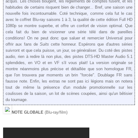
acquis. Les choses bougent, les règlements de comptes fusent, et les
habitudes de certains risquent bien de changer... Bref, une saison une
nouvelle fois incontournable. Coté technique, comme cela fut le cas
avec le coffret Blu-ray saisons 1 à 3, la qualité de cette édition Full HD
1080p se montre superbe, et offre un confort de vision optimal. Que
cela fait du bien de visionner une série télé dans de pareilles
conditions! On ne peut donc que saluer et remercier Universal pour
offrir aux fans de
Suits
cette honneur. Espérons que d'autres séries
suivront et que cela puisse, un jour, se généraliser. Du coté des pistes
audio, rien à redire là non plus, des pistes DTS-HD Master Audio 5.1
splendides, en VO et en VF s'il vous plait! La version originale se
montre néanmoins plus précise et détaillée que son homologue FR,
que l'on trouvera par moments un brin "forcée". Doublage FR sans
fausse note. Enfin, les extras ne sont pas ici légions mais on notera
tout de même la présence d'un module promotionnelle sur les
coulisses de la saison, un lot de scènes coupées, ainsi qu'un bêtisier
du tournage.
NOTE GLOBALE
(Blu-ray/film)