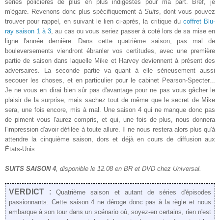
séries policières de plus en plus indigestes pour ma part. Bref, je
m'égare. Revenons donc plus spécifiquement à
Suits
, dont vous pouvez
trouver pour rappel, en suivant le lien ci-après, la critique du
coffret Blu-
ray saison 1 à 3
, au cas ou vous seriez passer à coté lors de sa mise en
ligne l'année dernière. Dans cette quatrième saison, pas mal de
bouleversements viendront ébranler vos certitudes, avec une première
partie de saison dans laquelle Mike et Harvey deviennent à présent des
adversaires. La seconde partie va quant à elle sérieusement aussi
secouer les choses, et en particulier pour le cabinet Pearson-Specter...
Je ne vous en dirai bien sûr pas d'avantage pour ne pas vous gâcher le
plaisir de la surprise, mais sachez tout de même que le secret de Mike
sera, une fois encore, mis à mal. Une saison 4 qui ne manque donc pas
de piment vous l'aurez compris, et qui, une fois de plus, nous donnera
l'impression d'avoir défilée à toute allure. Il ne nous restera alors plus qu'à
attendre la cinquième saison, dors et déjà en cours de diffusion aux
États-Unis.
SUITS SAISON 4
, disponible le 12.08 en BR et DVD chez Universal.
VERDICT
:
Quatrième saison et autant de séries d'épisodes
passionnants. Cette saison 4 ne déroge donc pas à la règle et nous
embarque à son tour dans un scénario où, soyez-en certains, rien n'est