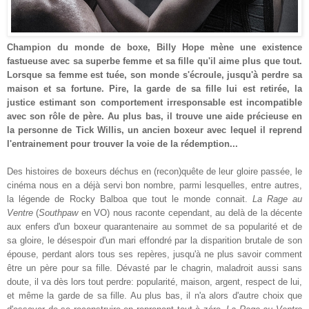
Champion du monde de boxe, Billy Hope mène une existence
fastueuse avec sa superbe femme et sa fille qu'il aime plus que tout.
Lorsque sa femme est tuée, son monde s'écroule, jusqu'à perdre sa
maison et sa fortune. Pire, la garde de sa fille lui est retirée, la
justice estimant son comportement
irresponsable est
incompatible
avec son rôle de père. Au plus bas, il trouve une aide précieuse en
la personne de Tick Willis, un ancien boxeur avec lequel il reprend
l'entrainement pour trouver la voie de la rédemption...
Des histoires de boxeurs déchus
en
(recon)
q
uête de l
eur
gloire passée
, le
cinéma nous en a déjà
serv
i bon nombre
, parmi
lesquelles,
entre autres,
la légende de Rocky Balboa que tou
t le monde connait
.
La Rage au
Ventre
(
Southpaw
en VO)
nous
raconte
cependant, au del
à d
e la
décente
aux
enfers
d'un boxeur quarantenaire au
sommet de
sa popularité et de
sa glo
ire, le
désespoir
d'un mari effondré par la disparition brutale de s
on
épouse, perd
ant alors tou
s ses repères,
jusqu'à ne plus savoir
comment
être un père pour sa fille. Dév
asté par l
e
chagrin, maladroit aussi sans
doute, il va
dès lors
tout perdre
: popularité, maison, argent
,
respect de lui,
et même la garde
de sa fille
. Au plus bas, il n'a alor
s d'autre choix que