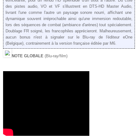
étincelante
,
pour
un rendu HD
splendide d'un bout à l'autre.
Du coté
des pistes audio, VO
et VF
s'illustrent en DTS-HD Master Audio,
livrant
l'une comme l'autre
un paysage sonore
nourri
,
affichant une
d
ynamique souvent irréprochable ainsi qu
'une immersion redoutable,
lors des séquences de combat (ambiance
d
'
arènes)
tout spécialement.
Doublage FR soigné, les francophiles apprécieront. Malheureusement,
aucun bonus n'e
st à signaler
sur le Blu-ray de l'éditeur eOne
(Belgique)
, contrairement à la version française é
ditée par M6.
NOTE GLOBALE
(Blu-ray/film)