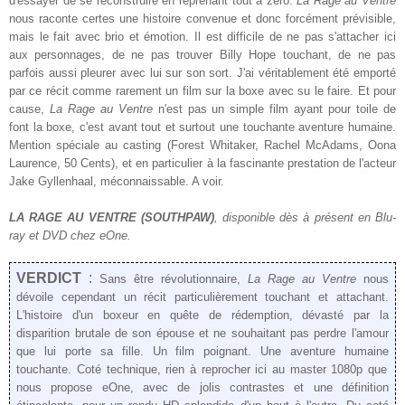
d'
essayer de se reconstruire
en
reprenant
tout à zér
o.
La Rage au Ventre
nous raconte certe
s une histoire
convenue
et donc forcément prévisible,
mais le fait
avec brio et émotion. Il est difficile de ne pas s'attacher
ici
aux personnages, de ne pas trouver Billy Hope touchant, de ne pas
parfois aussi pleurer avec lui sur son sort. J'ai véritablement été emporté
par ce récit comme rarement un film sur la boxe avec su le faire. Et pour
cause,
La Rage au Ventre
n'est pas un simple film ayant pour toile de
font la boxe, c'est avant tout et surtout une touchant
e av
enture humaine.
Mention spéciale au casting (Forest Whitaker, Rachel M
cAdams, Oona
Laurence, 50 Cents), et en particulier à la fascinante prestation de l'acteur
Jake G
yl
lenh
a
al,
méconnaissable
. A voir.
LA RAGE AU VENTRE (SOUTHPAW)
, disponible dès
à présent
en Blu-
ray et DVD chez eOne.
VERDICT
:
Sans être
révolutionnaire
,
La Rage au Ventre
nous
dévoile cependant un récit particulièrement touchant et attachant.
L'histoire d'un boxeur en quête de
rédemption
,
dévasté par la
disparition brutale de son ép
ouse et ne souhaitant pas perdre l'amour
que lui porte sa fille. Un film poignant
. Une aventure humaine
touc
hante
.
Coté technique, rien à reprocher ici au master 1080p que
nous propose
eOne
, avec de
jolis contrastes
et
une définition