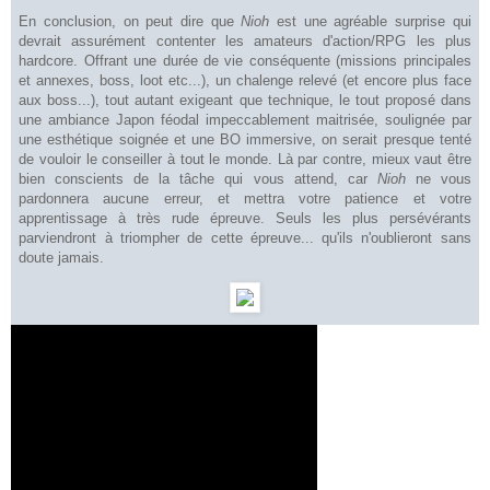
En conclusion, on peut
dire que
Nioh
est une agréable surprise
qui
devrait
assurément
contenter les amateurs d
'action/RPG les plus
hardcore. Offrant une durée de vie
con
s
équente (missions
principales
et
annexes
, boss, loot etc...)
, un chalenge relevé (et encore plus face
aux boss...), tout autant exigeant
que
technique, le tout proposé dans
une ambiance Japon féodal
impeccablement
maitrisée, soulignée par
une esthétique soignée et
une BO immersive, on serait presque tenté
de vo
uloir
le con
seiller à tout le monde. Là par contre, mieux vaut être
bien
conscients
de la tâche qui vous attend, car
Nioh
ne vous
par
donnera
aucun
e erreur, et
mettra votre pat
ience et votre
apprentissage à très rude épreuve. Seuls le
s plus
persévérants
parviendront à triompher de cette épreuve...
qu'ils n'oublieront sans
doute jamais
.