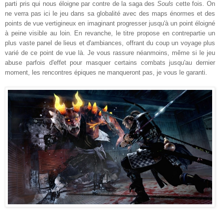
parti pris
qui nous éloigne par contre d
e la saga des
Souls
cette fois
. On
ne
verra
pas ici le jeu dans sa globalité avec des maps énormes et des
points de vue vertigineux en imaginant progresser jusqu'à un point éloigné
à peine visible au loin. En
revanche
, le titre propose en contrepartie un
plus vaste panel de lieus et d
'ambiances, offrant du coup un
voyage plus
varié de ce point de vue là.
Je vous rassure néanmoins, même si le jeu
abuse parfois d'effet
pour masquer certains combats jusqu'au dernier
moment, les rencontres épiques ne manqueront pas, je vous le garanti.