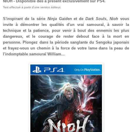
NIOH
- Disponible
dès
à présent
exclusivement
sur PS4
.
Test effectué à partir d'une version éditeur.
S'inspirant de la série
Ninja Gaiden
et de
Dark Souls
,
Nioh
vous
invite à démontrer les qualités d'un vrai samouraï
, à savoir
la
technique et la patience
,
pour venir à bout des ennemis les plus
dangereux, et le courage de rester debout face à la mort en
personne. Plongez dans la période sanglante du Sengoku japonais
et frayez-vous un chemin à la force de votre lame dans la peau de
l'indomptable samouraï William...