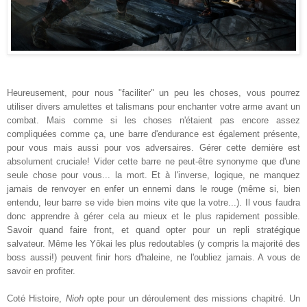
Heureusement, pour nous "facilit
er" un peu les choses, vous pourrez
utiliser divers
amulettes et talismans pour enchanter
votre
arme avant
un
combat
. Mais comme si les choses n'étaient
pas encore assez
compliquées comme ça,
une barre d'endurance est également présente
,
pour vous mais aussi pour vos adversaires.
Gérer cette dernière est
absolument cruciale!
Vider cette barre ne peut-être
synonyme
que d'une
seule chose pour vous... la mort. Et à
l'inverse, logique, ne
manquez
jamais de renvoyer en enfer un ennemi dans le rouge (même si, bien
entendu, leur barre se vide bien moins vite que l
a votre...)
.
Il vous faudra
donc
apprendre à gérer cela au
mieux et le plus rapidement possible.
Savoir quand
faire front, et quand opter pour un repli stratégique
salvateur.
Même les Yôkai les plus redoutables
(
y compris la majorité des
boss
aussi!)
peuvent finir hors d'haleine, ne l'oublie
z jamais
. A vous de
savoir en profiter.
Coté Hi
stoire,
Nioh
opte pour un déroulement des missions
chapitré. Un