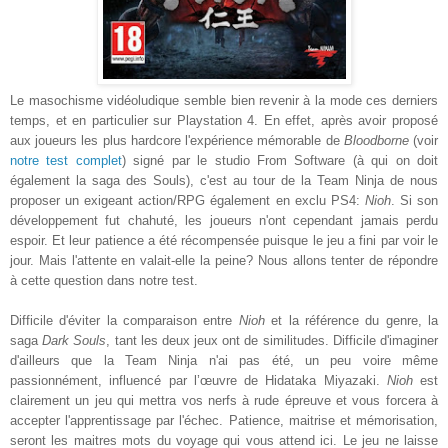
Le masochisme vidéoludique semble bien revenir à la mode ces derniers
temps, et en particulier sur
Playstation 4. E
n effet, après avoir proposé
aux joueurs les plus hardcore
l'expérience mémorable de
Bloodborne
(voir
notre test
complet
) signé par le s
tudio
From Software (à
qui on doit
également la saga des
Souls)
, c'est au tour de la Team Ninja de nous
proposer un exigeant
action/RPG
également en exclu PS4:
Nioh
. Si son
développement
fut
chahuté, les joueurs n'ont cependant jamais perdu
espoir. Et leur patience a été récompensée puisque le jeu
a fini par voir le
jour. Mais l'attente en
valait-elle
la peine? Nous allons tenter de répondre
à cette question dans notre test.
Difficile d'éviter
la comparaison entre
Nioh
et la référence du genre, la
saga
Dark Souls
, tant les deux jeux
ont de similitudes. Diffic
ile d
'imaginer
d'ailleurs que la
Team Ninja
n'ai pas été, un peu voire même
passionnément
, influencé par
l’œuvre
de
Hidataka Miyazaki
.
Nioh
est
clairement un jeu qui
mettra v
os
ner
fs
à rude épreuve et vous forcera à
accepter l'apprentissage par l'échec.
Patience,
maitrise
et
m
émorisation
,
seront les maitres mots d
u voyage qui vous attend ici.
Le jeu ne laisse