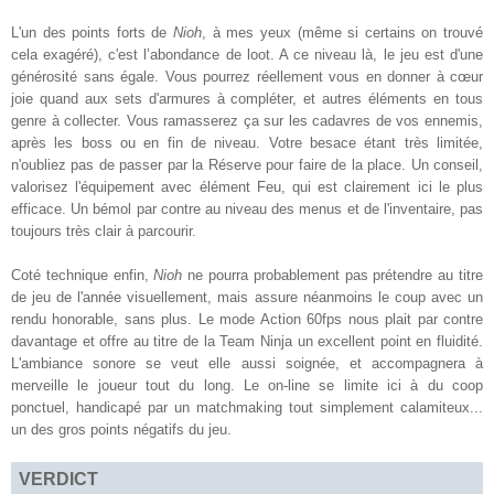
L'un des points forts de
Nioh
, à mes yeux
(
même si certains on trouvé
cela exagéré),
c'est
l’abondance de loo
t.
A ce niveau là, le jeu
est d'une
générosité sans
égale
. Vous pourrez réellement vous en donner à
cœur
joi
e quand aux set
s d'armures à
compléter
, et autres éléments en tous
genre à collecter.
Vous ramasserez ça sur les cadavres de vo
s ennemis,
après les boss ou en fin de niveau. Votre
besace
étant très limitée,
n'oubliez pas de
passer par la Réserve pour faire de la place.
Un conseil,
valorise
z l'équipement avec élément
Feu
, qui est clairement ici le plus
efficace. Un bémol par contre au niveau des menus et de l'inventaire, pas
toujours
très clair à parcourir.
Coté technique enfin,
Nioh
ne pourra probablement pas prétendre au titre
de jeu de l'année visuellement, mais assure néanmoins le coup avec un
rendu honorable, sans plus.
Le
mode Action 60fps nous plait par contre
davantage et
offre au titre de la Team Ninja un excellent point en fluidité.
L'ambiance sonore se veut elle aussi soignée, et
accompagnera à
merveille le joueur tout du long. Le on-line se limite ici à du coop
ponctuel, handicapé par un matchmaking tout simplement calamiteux...
un des gros points négatifs du jeu.
VERDICT