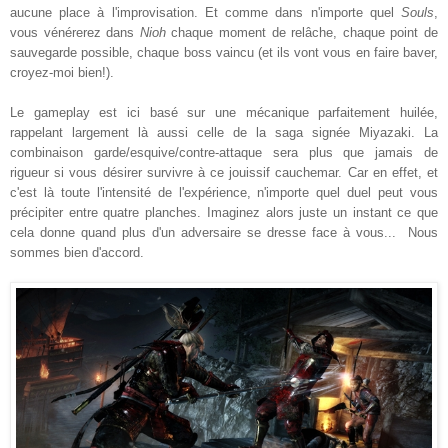
aucune place à l'improvi
sation. Et comme dans
n'importe quel
Souls
,
vous vénérerez dans
Nioh
chaque moment de relâche, chaque point de
sauvegarde possible, chaque boss vaincu (et ils vont vous en faire
baver
,
croyez-moi bien!).
Le gameplay est ici basé sur une
mécanique parfaitemen
t
huilée,
rappelant largement là aussi celle de la saga signée Miyazaki. L
a
combinaison
garde
/esquive/contre
-
attaque sera plus que jamais de
rigueur
si vous désirer survivr
e à ce jouissif
cauchemar
.
Car en effet, et
c'est là toute l'intensité de l'expérience, n'importe quel duel peut
vous
précip
iter entre quatre planches
.
Imaginez alors
juste un instant ce que
cela donne quand plus d'un adversaire se dresse face à vous...
Nous
sommes bien d'accord.