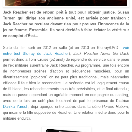
Jack Reacher est de retour, prêt à tout pour obtenir justice. Susan
Turner, qui dirige son ancienne unité, est arrêtée pour trahison :
Jack Reacher ne reculera devant rien pour prouver l'innocence de la
jeune femme. Ensemble, ils sont décidés à faire éclater la vérité sur
ce complot d'État
...
Suite du film sorti en
2012 en salle (et en 2013 en Blu-ray/DVD
-
voir
notre test Blu-ray de Jack Reacher
),
Jack Reacher Never Go Back
permet donc à Tom Cruise (52 ans!) de reprendre du service dans le peau
de l'ex militaire surentrainé Jack Reacher. Au programme, une fois encore
de nombreuses scènes d'action et séquences musclées, pour un
divertissement
"pop-corn"
on ne peut plus traditionnel, mais néanmoins
efficace il faut bien le reconnaitre. Le scénario est ici logiquement cousu
de fil blanc, les rebondissements tous très prévisibles, et le final
attendu
;
mais on passe cependant un
agréable
moment en compagnie du casting,
avec cette fois un coté plus touchant de part le présence de l
'ac
trice
Danika Yarosh
, déjà
aperçue
entre autres dans la série
Heroes Reborn
,
qui incarne la fille
supposée
de Reacher. Une relation inédite donc pour le
militaire endurci.