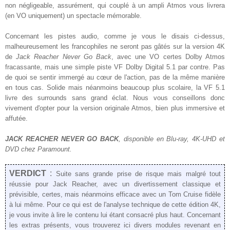
non négligeable
, assurément
, qui couplé à un ampli Atmos
vous livrera
(en VO uniquement)
un spectacle
mémorable
.
Concernant les pistes audio, comme je vous le disais ci-dessus,
malheureusement
les francophiles ne seront pas gâtés sur la version 4K
de
Jack Reacher Never Go Back
, avec une VO certes
Dolby Atmos
fracassante, mais une simple piste VF Dolb
y Digital 5.1 par contre. Pas
de quoi se sentir immergé au
cœur
de l'action, pas de la même manière
en tous cas. Solide mais néanmoins
beaucoup plus scolaire, la VF 5.1
livre
des surrounds sans grand éclat
. Nous vous conseillons donc
vivement d'opter pour la version originale Atmos,
bien
plus immersive
et
affutée.
JACK REACHER NEVER GO BACK
, disponible
en Blu-ray
, 4K-UHD
et
DVD chez
Paramount
.
VERDICT
:
Suite sans grande prise de risque mais
malgré tout
réussie pour Jack Reacher, avec
un divertissement classique et
prévisible, certes, mais néanmoins efficace
avec un Tom Cruise fidèle
à lui même
.
Pour ce qui est d
e l'analyse
technique de cette édition 4K,
je vous invite à lire le
contenu
lui étant consacré plus haut.
Concernant
les
extras présents, vous trouverez ici
divers modules revenant en