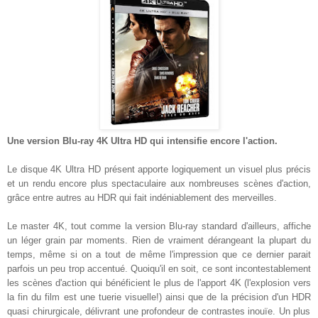
Une version Blu-ray 4K
Ultra HD
qui
intensifie
encore l'action.
Le disque 4K Ultra HD présent apporte logiquement un
visuel plus précis
et un rendu encore plus spectaculaire
au
x nombreuses scènes d'action,
grâce
entre autres au
HDR qui fait indéniablement des merveilles.
Le master 4K
, tout comme la version Blu-ray
standard
d'ailleurs, affiche
u
n léger grain par moments
. Rien de vraiment déran
g
e
ant l
a
plupart du
temps, même si o
n a tout de même l'impression que ce dernier parait
parfois un peu trop accentué.
Quoiqu'il en soit, ce sont incontestablement
les scènes d'action qui bénéficient le plus de l'
a
pport 4
K (l'explosion vers
la fin du film est une tuerie visuelle!)
ainsi que
d
e la précision d'un HDR
quasi
ch
i
r
urgicale, délivrant
une profondeur de contrastes
inouïe
.
Un
plus