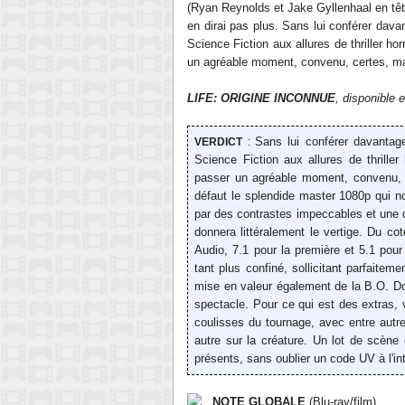
(Ryan Reynolds et Jake Gyllenhaal en tête
en dirai pas plus. Sans lui conférer dava
Science Fiction aux allures de thriller hor
un agréable moment, convenu, certes, ma
LIFE: ORIGINE INCONNUE
, disponible
Sans lui conférer davantag
VERDICT
:
Science Fiction aux allures de thriller 
passer un agréable moment, convenu, c
défaut le splendide master 1080p qui no
par des contrastes impeccables et une d
donnera littéralement le vertige. Du c
Audio, 7.1 pour la première et 5.1 pou
tant plus confiné, sollicitant parfaite
mise en valeur également de la B.O. Do
spectacle. Pour ce qui est des extras, 
coulisses du tournage, avec entre autre
autre sur la créature. Un lot de scène
présents, sans oublier un code UV à l'inté
NOTE GLOBALE
(Blu-ray/film)