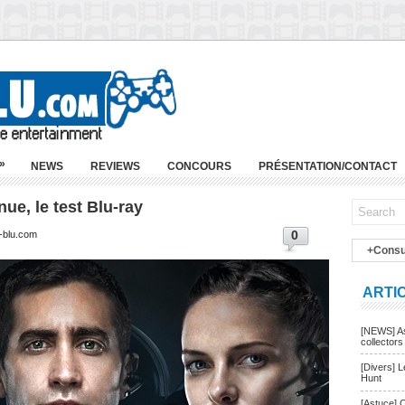
»
NEWS
REVIEWS
CONCOURS
PRÉSENTATION/CONTACT
nue, le test Blu-ray
0
-blu.com
+Consu
ARTI
[NEWS] As
collectors
[Divers] 
Hunt
[Astuce] 