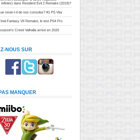
s infinies) dans Resident Evil 2 Remake (2019)?
ue reste-t-il de nos consoles? #1 PS Vita
Final Fantasy VII Remake, le test PS4 Pro
sassin's Creed Valhalla arrive en 2020
EZ-NOUS SUR
 PAS MANQUER