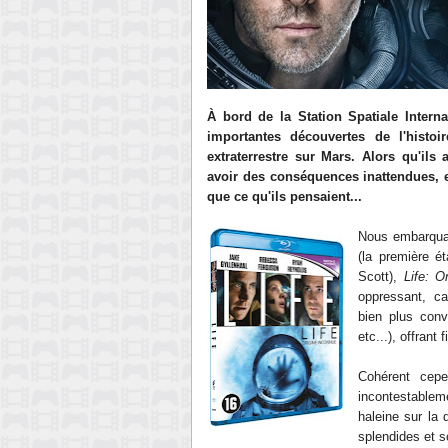
À bord de la Station Spatiale Intern
importantes découvertes de l'histoi
extraterrestre sur Mars. Alors qu'ils
avoir des conséquences inattendues, et
que ce qu'ils pensaient...
Nous embarquan
(la première é
Scott),
Life: O
oppressant, ca
bien plus conve
etc...), offran
Cohérent cep
incontestablem
haleine sur la 
splendides et s