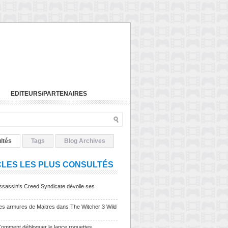
EDITEURS/PARTENAIRES
ltés
Tags
Blog Archives
CLES LES PLUS CONSULTÉS
sassin's Creed Syndicate dévoile ses
Les armures de Maitres dans The Witcher 3 Wild
Comment débloquer le lance roquettes