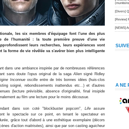
(munition
[Divers] Q
[Review] 
[NEWS] As
ationale, les six membres d'équipage font l'une des plus
re de l'humanité : la toute première preuve d'une vie
 approfondissent leurs recherches, leurs expériences vont
SUIV
 la forme de vie révélée va s'avérer bien plus intelligente
t dans une ambiance inspirée par de nombreuses références
tant sans doute l'opus original de la saga
Alien
signé Ridley
rigine Inconnue
oscille entre de très bonnes idées (huis-clos
A NE
sting soigné, rebondissements inattendus etc...) et d'autres
nues (lecture prévisible, absence d'originalité, final insipide
t finalement au film une lecture pour le moins décousue.
endant dans son coté "blockbuster popcorn",
Life
assure
ent le spectacle sur ce point, en tenant le spectateur en
durée, grâce tout d'abord à une esthétique exemplaire (décors
cènes d'action maitrisées), ainsi que par son casting aguicheur