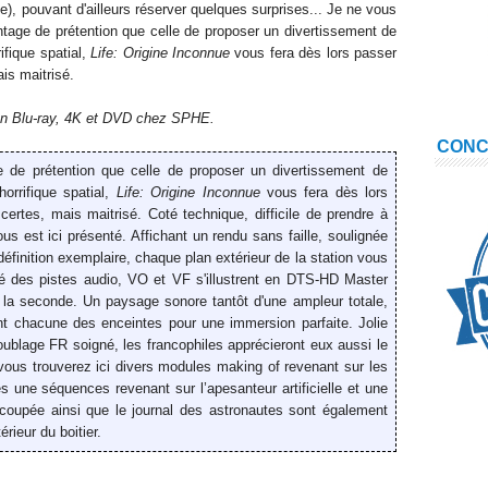
), pouvant d'ailleurs réserver quelques surprises... Je ne vous
ntage de prétention que celle de proposer un divertissement de
rifique spatial,
Life: Origine Inconnue
vous fera dès lors passer
is maitrisé.
 en Blu-ray, 4K et DVD chez SPHE.
CON
e de prétention que celle de proposer un divertissement de
horrifique spatial,
Life: Origine Inconnue
vous fera dès lors
ertes, mais maitrisé.
Coté technique, difficile de prendre à
us est ici présenté. Affichant un rendu sans faille, soulignée
éfinition exemplaire, chaque plan extérieur de la station vous
oté des pistes audio, VO et VF s'illustrent en DTS-HD Master
r la seconde. Un paysage sonore tantôt d'une ampleur totale,
ment chacune des enceintes pour une immersion parfaite. Jolie
ublage FR soigné, les francophiles apprécieront eux aussi le
vous trouverez ici divers modules making of revenant sur les
s une séquences revenant sur l’apesanteur artificielle et une
 coupée ainsi que le journal des astronautes sont également
rieur du boitier.