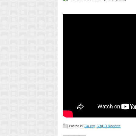
Posted in:
Blu-ray
,
BR/HD Reviews