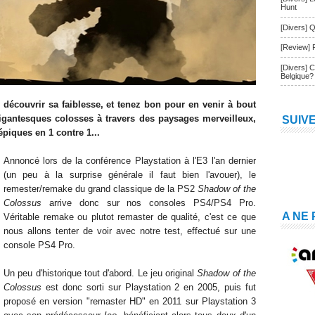
Hunt
[Divers] Q
[Review] 
[Divers] 
Belgique?
découvrir sa faiblesse, et tenez bon pour en venir à bout
igantesques colosses à travers des paysages merveilleux,
SUIV
épiques en 1 contre 1...
Annoncé lors de la conférence Playstation à l'E3 l'an dernier
(un peu à la surprise générale il faut bien l'avouer), le
remester/remake du grand classique de la PS2
Shadow of the
Colossus
arrive donc sur nos consoles PS4/PS4 Pro.
A NE
Véritable remake ou plutot remaster de qualité, c'est ce que
nous allons tenter de voir avec notre test, effectué sur une
console PS4 Pro.
Un peu d'historique tout d'abord. Le jeu original
Shadow of the
Colossus
est donc sorti sur Playstation 2 en 2005, puis fut
proposé en version "remaster HD" en 2011 sur Playstation 3