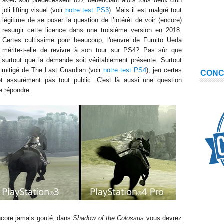
avec son prédécesseur
Ico
, bénéficiant alors tous deux d'un
joli lifting visuel (voir
notre test PS3
). Mais il est malgré tout
légitime de se poser la question de l’intérêt de voir (encore)
resurgir cette licence dans une troisième version en 2018.
Certes cultissime pour beaucoup, l'oeuvre de Fumito Ueda
mérite-t-elle de revivre à son tour sur PS4? Pas sûr que
t surtout que la demande soit véritablement présente. Surtout
 mitigé de The Last Guardian (voir
notre test PS4
), jeu certes
CON
t assurément pas tout public. C'est là aussi une question
de répondre.
encore jamais gouté, dans
Shadow of the Colossus
vous devrez