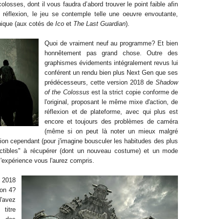
losses, dont il vous faudra d’abord trouver le point faible afin
t réflexion, le jeu se contemple telle une oeuvre envoutante,
nique (aux cotés de
Ico
et
The Last Guardian
).
Quoi de vraiment neuf au programme? Et bien
honnêtement pas grand chose. Outre des
graphismes évidements intégralement revus lui
conférent un rendu bien plus Next Gen que ses
prédécesseurs, cette version 2018 de
Shadow
of the Colossus
est la strict copie conforme de
l'original, proposant le même mixe d'action, de
réflexion et de plateforme, avec qui plus est
encore et toujours des problèmes de caméra
(même si on peut là noter un mieux malgré
ition cependant (pour j'imagine bousculer les habitudes des plus
lectibles" à récupérer (dont un nouveau costume) et un mode
l'expérience vous l'aurez compris.
n 2018
ion 4?
l'avez
titre