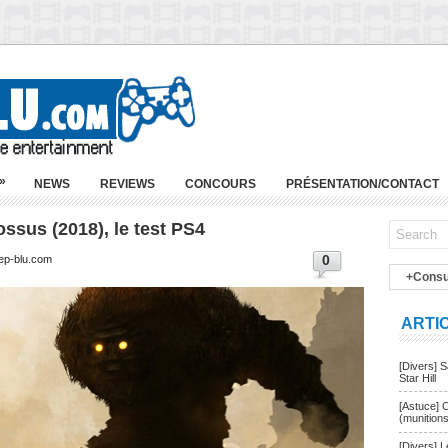
»
NEWS
REVIEWS
CONCOURS
PRÉSENTATION/CONTACT
ssus (2018), le test PS4
0
eep-blu.com
+Consu
ARTI
[Divers] 
Star Hill
[Astuce] 
(munition
[Divers] 