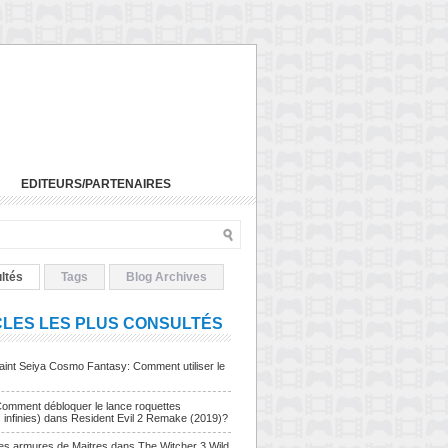
EDITEURS/PARTENAIRES
ltés
Tags
Blog Archives
CLES LES PLUS CONSULTÉS
Saint Seiya Cosmo Fantasy: Comment utiliser le
Comment débloquer le lance roquettes
s infinies) dans Resident Evil 2 Remake (2019)?
Les armures de Maitres dans The Witcher 3 Wild