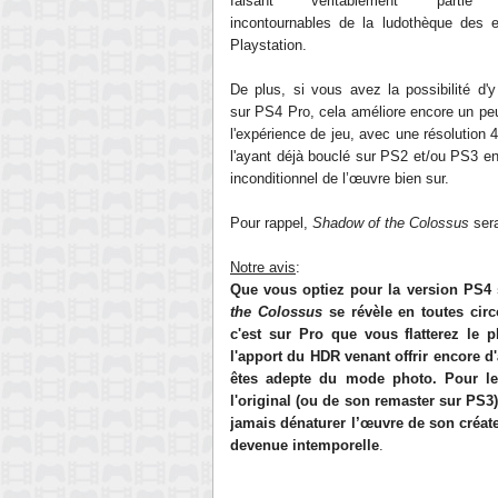
faisant véritablement partie
incontournables de la ludothèque des 
Playstation.
De plus, si vous avez la possibilité d'y
sur PS4 Pro, cela améliore encore un pe
l'expérience de jeu, avec une résolution 
l'ayant déjà bouclé sur PS2 et/ou PS3 en 
inconditionnel de l’œuvre bien sur.
Pour rappel,
Shadow of the Colossus
sera
Notre avis
:
Que vous optiez pour la version PS4
the Colossus
se révèle en toutes circ
c'est sur Pro que vous flatterez le p
l'apport du HDR venant offrir encore d
êtes adepte du mode photo. Pour le 
l'original (ou de son remaster sur PS3)
jamais dénaturer l’œuvre de son créate
devenue intemporelle
.