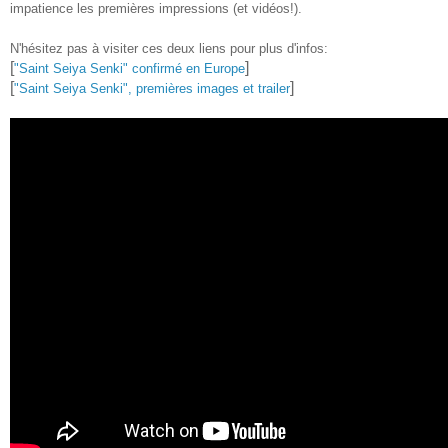
impatience les premières impressions (et vidéos!).
N'hésitez pas à visiter ces deux liens pour plus d'infos:
[
]
"Saint Seiya Senki" confirmé en Europe
[
]
"Saint Seiya Senki", premières images et trailer