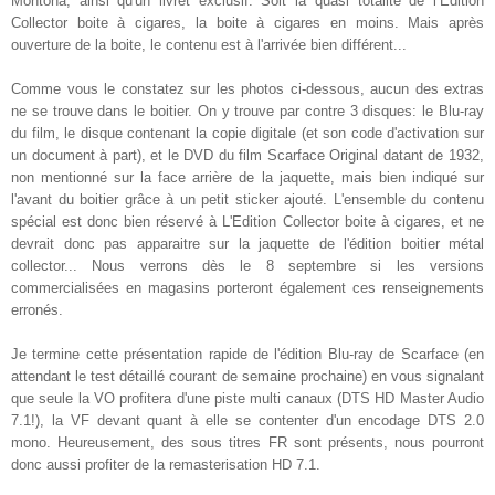
Montona, ainsi qu'un livret exclusif. Soit la quasi totalité de l’Édition
Collector boite à cigares, la boite à cigares en moins. Mais après
ouverture de la boite, le contenu est à l'arrivée bien différent...
Comme vous le constatez sur les photos ci-dessous, aucun des extras
ne se trouve dans le boitier. On y trouve par contre 3 disques: le Blu-ray
du film, le disque contenant la copie digitale (et son code d'activation sur
un document à part), et le DVD du film Scarface Original datant de 1932,
non mentionné sur la face arrière de la jaquette, mais bien indiqué sur
l'avant du boitier grâce à un petit sticker ajouté. L'ensemble du contenu
spécial est donc bien réservé à L'Edition Collector boite à cigares, et ne
devrait donc pas apparaitre sur la jaquette de l'édition boitier métal
collector... Nous verrons dès le 8 septembre si les versions
commercialisées en magasins porteront également ces renseignements
erronés.
Je termine cette présentation rapide de l'édition Blu-ray de Scarface (en
attendant le test détaillé courant de semaine prochaine) en vous signalant
que seule la VO profitera d'une piste multi canaux (DTS HD Master Audio
7.1!), la VF devant quant à elle se contenter d'un encodage DTS 2.0
mono. Heureusement, des sous titres FR sont présents, nous pourront
donc aussi profiter de la remasterisation HD 7.1.