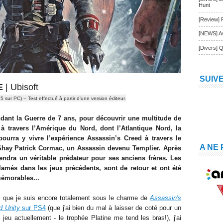
Hunt
[Review] 
[NEWS] As
[Divers] Q
SUIV
E
| Ubisoft
15 sur PC)
-- Test effectué à partir d'une version éditeur
.
dant la Guerre de 7 ans, pour découvrir une multitude de
 travers l’Amérique du Nord, dont l’Atlantique Nord, la
ourra y vivre l’expérience Assassin’s Creed à travers le
A NE
 Shay Patrick Cormac, un Assassin devenu Templier. Après
viendra un véritable prédateur pour ses anciens frères. Les
amés dans les jeux précédents, sont de retour et ont été
mémorables...
s que je suis encore totalement sous le charme de
Assassin's
d Unity
sur PS4
(que j'ai bien du mal à laisser de coté pour un
 jeu actuellement - le trophée Platine me tend les bras!), j'ai