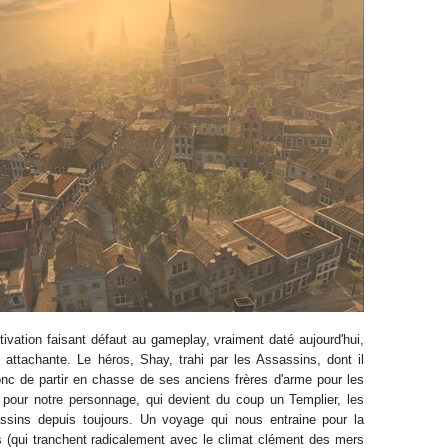
tivation faisant défaut au gameplay, vraiment daté aujourd'hui,
 attachante. Le héros, Shay, trahi par les Assassins, dont il
onc de partir en chasse de ses anciens frères d'arme pour les
 pour notre personnage, qui devient du coup un Templier, les
ssins depuis toujours. Un voyage qui nous entraine pour la
s (qui tranchent radicalement avec le climat clément des mers