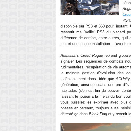
néan
Rog
Cree
PS4,
disponible sur PS3 et 360 pour l'instant
ressortir ma "veille" PS3 du placard po
différence de confort, entre autres, qu'i
jour et une longue installation... l'aventu
Assassin's Creed Rogue
reprend global
signaler. Les séquences de combats nou
rudimentaires, récupération de vie automa
la moindre gestion d'évolution des 
indéniablement dans l'idée que
ACUnity
génération, ainsi que dans une ère d'év
habitudes (s'en est fini de pouvoir cont
laissant le joueur à la merci du bon voul
vous puissiez les exprimer avec plus d
phases en bateaux, toujours aussi pénibl
détesté ça dans
Black Flag
et y revenir ic