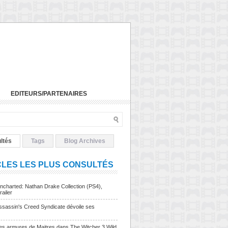
EDITEURS/PARTENAIRES
ltés
Tags
Blog Archives
CLES LES PLUS CONSULTÉS
charted: Nathan Drake Collection (PS4),
railer
sassin's Creed Syndicate dévoile ses
Les armures de Maitres dans The Witcher 3 Wild