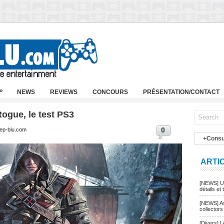
»
NEWS
REVIEWS
CONCOURS
PRÉSENTATION/CONTACT
ogue, le test PS3
0
eep-blu.com
+Consu
ARTI
[NEWS] Un
détails et t
[NEWS] As
collectors
[Divers] 