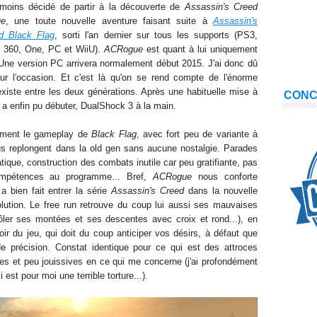
moins décidé de partir à la découverte de
Assassin's Creed
ue
, une toute nouvelle aventure faisant suite à
Assassin's
d Black Flag
, sorti l'an dernier sur tous les supports (PS3,
 360, One, PC et WiiU).
ACRogue
est quant à lui uniquement
. Une version PC arrivera normalement début 2015. J'ai donc dû
ur l'occasion. Et c'est là qu'on se rend compte de l'énorme
l existe entre les deux générations. Après une habituelle mise à
CON
re a enfin pu débuter, DualShock 3 à la main.
ement le gameplay de
Black Flag
, avec fort peu de variante à
s replongent dans la old gen sans aucune nostalgie. Parades
tique, construction des combats inutile car peu gratifiante, pas
compétences au programme... Bref,
ACRogue
nous conforte
a bien fait entrer la série
Assassin's Creed
dans la nouvelle
olution. Le free run retrouve du coup lui aussi ses mauvaises
rôler ses montées et ses descentes avec croix et rond...), en
oir du jeu, qui doit du coup anticiper vos désirs, à défaut que
e précision. Constat identique pour ce qui est des attroces
es et peu jouissives en ce qui me concerne (j'ai profondément
i est pour moi une terrible torture...).