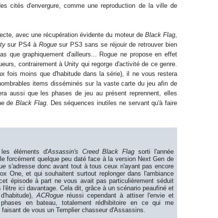
s cités d'envergure, comme une reproduction de la ville de
rrecte, avec une récupération évidente du moteur de
Black Flag
,
ty
sur PS4 à
Rogue
sur PS3 sans se réjouir de retrouver bien
Pas que graphiquement d'ailleurs... Rogue ne propose en effet
ueurs, contrairement à Unity qui regorge d'activité de ce genre.
 fois moins que d'habitude dans la série), il ne vous restera
innombrables items disséminés sur la vaste carte du jeu afin de
era aussi que les phases de jeu au présent reprennent, elles
nne de
Black Flag
. Des séquences inutiles ne servant qu'à faire
 les éléments d'
Assassin's Creed Black Flag
sorti l'année
e forcément quelque peu daté face à la version Next Gen de
ue
s'adresse donc avant tout à tous ceux n'ayant pas encore
box One, et qui souhaitent surtout replonger dans l'ambiance
et épisode à part ne vous avait pas particulièrement séduit
 l'être ici davantage. Cela dit, grâce à un scénario peaufiné et
d'habitude),
ACRogue
réussi cependant à attiser l'envie et
es phases en bateau, totalement rédhibitoire en ce qui me
en faisant de vous un Templier chasseur d'Assassins.