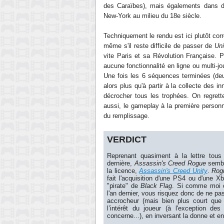
des Caraïbes), mais égalements dans de
New-York au milieu du 18e siècle.
Techniquement le rendu est ici plutôt co
même s'il reste difficile de passer de
Uni
vite Paris et sa Révolution Française. 
aucune fonctionnalité en ligne ou multi-jo
Une fois les 6 séquences terminées (deux
alors plus qu'à partir à la collecte des 
décrocher tous les trophées. On regrett
aussi, le gameplay à la première perso
du remplissage.
VERDICT
Reprenant quasiment à la lettre tous
dernière,
Assassin's Creed Rogue
sembl
la licence,
Assassin's Creed Unity
.
Rog
fait l'acquisition d'une PS4 ou d'une X
"pirate" de
Black Flag
. Si comme moi c
l'an dernier, vous risquez donc de ne pas
accrocheur (mais bien plus court que 
l’intérêt du joueur (à l'exception d
concerne...), en inversant la donne et 