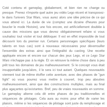
Coté contenu et gameplay, g
lobalement, et bien rien ne change ou
presque. Prenez n'importe quel autre jeu vidéo Lego récent et transposez
-
le dans l'univers Star Wars, vous au
rez alors une idée précise de ce qui
vous attend ici.
La durée de vie (comptez une d
izaine d'heures pour
boucler l
e mode Histoire
)
, une fois encore, est artificiellement doublée à
cause des missions que vous devrez obligatoirement refaire si vous
souhaitez tout visiter et tout débloquer. Il est en effet impossible de tout
découvrir lors du premier run. Certains personnages spécifiques (leurs
talents en tous cas) sont à nouveaux nécessaires p
our
déverrouiller
l'ensemble des extras
ainsi que l'intégralité
d
u casting. Une recette
appliquée
encore et encore sur chacun des jeux Lego, et ce
Lego S
tar
Wars
n
'échappe pas à la règle. Et on retrouve
la même chose dans
à peu
prêt
tous les domaines de jeu
malheureusement. Si le concept vous était
insupportable jusqu'alors, il le sera ici tout autant.
Quelques nouveautés
viennent tout de même étoffer cette aventure, avec des phases de "gun
fight
"
où vous pourrez vous mettre à couvert
,
trop peu abouties
malheureus
ement, ainsi q
ue des constructions
multiples
, mais
au final
plus
agaçantes
qu’existantes. Bref, peu de vraies nouveautés en somme.
Le gameplay alterne cela dit entre phases de jeu traditionnelles et
séquences de pilotages. Cela aura au moins pour effet de varier les
plaisirs, même si les séquences de pilotage
sont juste d
u
remplissage et