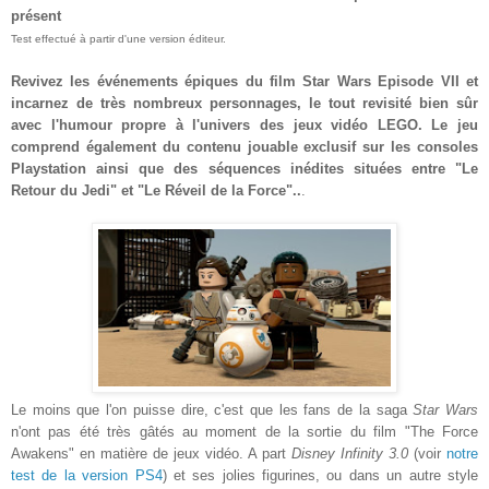
présent
Test effectué à partir d'une version éditeur.
Revivez les événements épiques du film
Star Wars Episode VII
et
incarnez de très nombreux personnages, le tout re
visité bien sûr
avec l'humour propre à l'univers des jeux vidéo LEGO. Le jeu
comprend également du contenu jouable exclusif sur les consoles
Playstation ainsi que des séquences inédites
situé
es entre
"L
e
Retour du Jedi" et
"L
e Réveil de la Force"..
.
Le moins que l'on puisse dire, c'est que les fans de la saga
Star Wars
n'ont pas été très
gâtés
au moment de la sortie du film "The Force
Awakens"
en matière de jeux vidéo. A part
Disney Infinity 3.0
(voir
notre
test de la version PS4
) et ses jolies figurines, ou dans un autre style