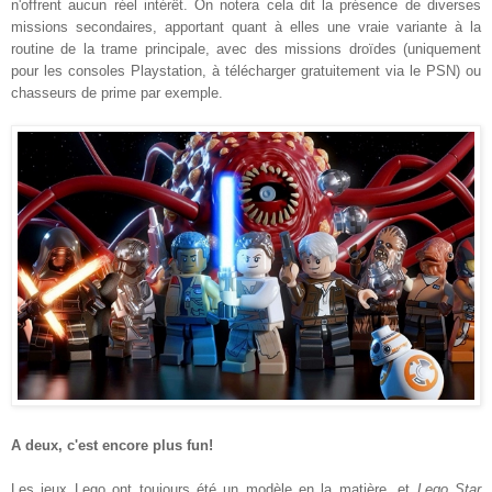
n'
offrent aucun réel
intérêt
. On
notera
cela dit la pré
sence de diverses
missions secondaires,
apportant quant à elles une vraie
variante
à la
routine de la trame principale, avec des missions
droïdes (
unique
ment
pour les consoles P
l
aystation, à
télécharger
gratuitement via le PSN)
ou
chasseurs de prime
par exemple.
A deux, c'est encore plus fun!
Les jeux Lego ont toujou
rs été un modèle en la matière,
et
Lego Star