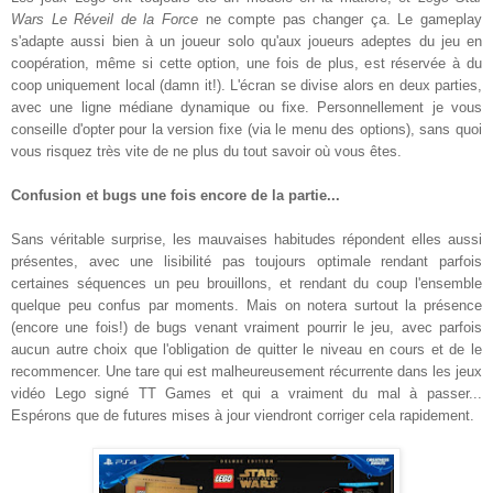
Wars Le Réveil de la For
ce
ne compte pas changer ça
. L
e gameplay
s'adapte aussi bien
à un joueur solo qu'aux joueurs adepte
s du jeu en
coopération
, même si cette option, une fois de plus, est réservée à du
coop uniquement local (damn it!). L'écran se divise alors en deux parties,
avec une ligne médiane dynamique
ou fixe.
Personnellement
je vous
conseil
le d'
opter pour la version fixe (via le menu des o
ptions)
, sans quoi
vous risquez très vite de ne plus du tout savoir où vous êtes.
Confusion et bugs
une fois encore
de la partie...
Sans véritable surprise, les mauvaises habitudes
répondent elles aussi
présentes
, avec
une lisibilité pa
s toujours optimale rendant parfois
certaines séquences
un
peu brouillons, et rendant du coup l'ensemble
quelque peu confus par moments
.
Mais on
notera
surtout la présence
(encore une fois!) de bugs venant vraiment
pourrir
le jeu, avec
parfois
aucun
autre
choix que
l'obligation de quitter le niveau en cours et de l
e
recommencer. Une
tare
qui est malheureusement
récurrente
dans les jeux
vidéo Lego signé TT Games et qui a vraiment du mal à passer...
Espérons que de futures mises à jour viendront corriger cela rapidement
.