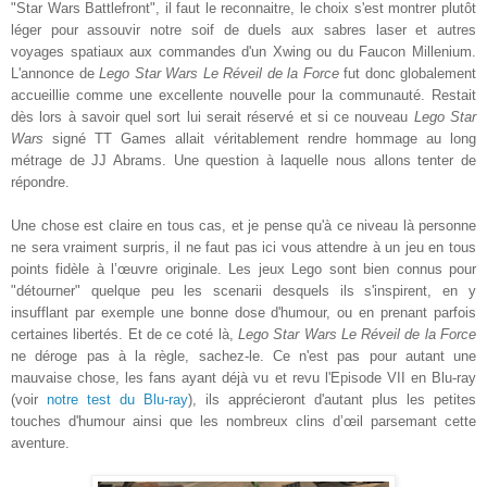
"Star Wars Battlefront", il faut le reconnaitre, le choix s'est
montrer
plutôt
léger pour assouvir notre soif de duels aux sabres laser et autres
voyages spatiaux
aux
commandes d'un Xwing ou du Faucon Millenium.
L'annonce de
Lego Star Wars Le Réveil de la Force
fut donc globalement
accueilli
e comme une excellente nouvelle pour la communauté. Restait
dès lors à savoir quel sort lui serait réservé et si ce
nouveau
Lego Star
Wars
signé TT Games allait véritablement rendre hommage au long
métrage de JJ Abrams. Une question à laquelle nous allons tenter de
répondre
.
Une chose est claire en tous cas, et je pense qu'
à
ce niveau là personne
ne sera vraiment surpris, il ne faut pas ici vous attendre à un jeu en tous
points fidèle
à
l’œuvre
originale. Les jeux Lego sont bien connus pour
"détourner" quelque peu les
scenarii
desquels ils s'inspirent, en y
insufflant
par exemple une bonne dose d'humour, ou en prenant parfois
c
ertaines
libertés. Et de ce coté là,
Lego Star Wars Le Réveil de la Force
ne déroge pas à la règle, sachez-le. Ce n'est pas pour autant une
mauvaise chose, les fans ayant déjà vu et revu l'Episode VII en Blu-ray
(voir
notre test du Blu-ray
), ils
apprécieront
d'autant plus les pe
tites
touches d'h
umour ainsi que
les
nombreux clins
d’œil
pars
e
m
a
nt
cette
aventure.