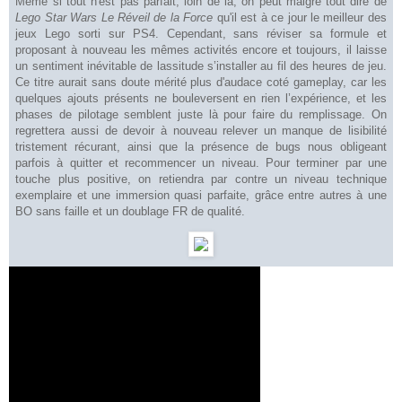
Même si tout n'est pas parfait, loin de là
, on peut malgré tout dire de
Lego Star Wa
rs Le Réveil de la Force
qu'il est à ce jour le meilleur des
jeux Lego sort
i sur
PS4. Cependant,
s
ans réviser sa formule et
proposant à nouveau les mêmes activités encore et toujours,
il
laisse
un sentimen
t inévitable de lassitude
s’installer
au fil des heures de jeu.
Ce titre
aurait sans doute mérit
é plus d'audace coté gameplay
, car l
es
quelques ajouts présents ne bouleversent en rien
l’expérience
, et les
phases de pilotage semblent juste là pour
faire du remplissage. On
regrettera aussi de devoir à nouveau relever
un manque de lisibilité
tristement récurant, ainsi que la présence de bugs nous obligeant
parfois à quitter et recommencer un niveau.
Pour terminer par une
touche plus positi
ve,
o
n retiendra par contre un niveau technique
exemplair
e et une immersion
quasi parfaite
, grâce entre autres à une
BO sans faille et un doublage FR de qualité.