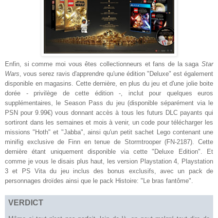
Enfin,
s
i comme moi vous êtes collectionneurs et fans de la saga
Star
Wars
, vous serez
ravis d'apprendre qu'une édition "Deluxe"
est également
disponible en magasins. Cette dernière, en plus du jeu et d'une jolie boite
dorée - privilège de cette édition -, inclut pour quelques euros
supplémentaires, le Season Pass du jeu (disponible séparément via le
PSN pour 9.99€) vous donnant accès à tous les futurs DLC payants qui
sortiront dans les semaines et mois à venir, un code pour télécharger les
missions "Hoth" et "Jabba", ainsi qu'un petit sachet Lego contenant une
minifig exclusive de Finn en tenue de Stormtrooper (FN
-2187
). Cette
dernière
étant
uniquement disponible via cette "Deluxe Edition".
Et
comme je vous le disais plus haut, l
es version Pla
ystation 4, Playstation
3 et PS Vita du jeu inclus des bonus exclusifs, avec un pack de
personnages
droïdes
ainsi que le pack Histoire: "Le bras
fantôme
".
VERDICT