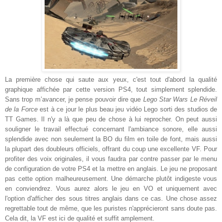
La première chose qui saute aux yeux, c'est tout d'abord la qualité
graphique affichée par cette version PS4, tout simplement splendide.
Sans trop
m’avancer
, je pense pouvoir dire que
Lego Star Wars Le Réveil
de la Force
est à ce
jour
le plus beau jeu vidéo Lego
sorti des studios de
TT Games. Il n'y a là que peu de chose à
lui reprocher. On peut aussi
souli
gner le travail effectué concernant l'ambiance sonore, elle aussi
splendide avec non seulement la BO du film en toile de font, mais aussi
la plupart des doubl
eurs officiels, offrant du coup une excellente
VF. Pour
profiter des voix originales, il vous faudra par contre passer par le menu
de configuration de votre PS4 et la mettre en anglais. Le jeu ne proposant
pas cette option malheureusement. Une démarche
plutôt
indigeste vous
en
conviendrez.
Vous aurez alors le jeu en VO et uniquement avec
l'option d'afficher des sous titres anglais dans ce cas
. Une cho
se assez
regrettable tout de même, que les puristes n'apprécieront sans doute pas.
Cela dit, la VF est ici de qualité et suffit amplement
.