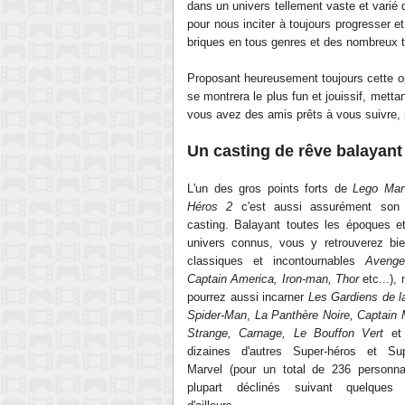
dans un univers tellement vaste et varié 
pour nous inciter à toujours progresser et
briques en tous genres et des nombreux t
Proposant heureusement toujours cette o
se montrera le plus fun et jouissif, mettan
vous avez des amis prêts à vous suivre, 
Un casting de rêve balayant
L'un des gros points forts de
Lego Mar
Héros 2
c'est aussi assurément son 
casting. Balayant toutes les époques e
univers connus, vous y retrouverez bie
classiques et incontournables
Avenge
Captain America, Iron-man, Thor
etc...),
pourrez aussi incarner
Les Gardiens de l
Spider-Man
,
La Panthère Noire, Captain 
Strange, Carnage, Le Bouffon Vert
et 
dizaines d'autres Super-héros et Supe
Marvel (pour un total de 236 personna
plupart déclinés suivant quelques 