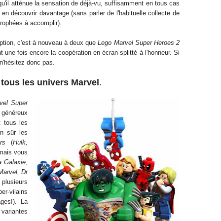
qu'il atténue la sensation de déjà-vu, suffisamment en tous cas
 en découvrir davantage (sans parler de l'habituelle collecte de
rophées à accomplir).
ption, c'est à nouveau à deux que
Lego Marvel Super Heroes 2
t une fois encore la coopération en écran splitté à l'honneur. Si
n'hésitez donc pas.
 tous les univers Marvel
.
vel Super
généreux
t tous les
n sûr les
rs
(
Hulk,
 mais vous
a Galaxie
,
Marvel, Dr
plusieurs
r-vilains
ges!). La
variantes