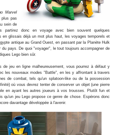
go Marvel
 plus pas
au sein de
ous partirez donc en voyage avec bien souvent quelques
s en glissais déjà un mot plus haut, les voyages temporels et
'Égypte antique au Grand Ouest, en passant par la Planète Hulk
r du pays. De quoi "voyager", le tout toujours accompagner de
diques Lego bien sûr.
s de jeu en ligne malheureusement, vous pourrez à défaut y
ec les nouveaux modes "Battle", en les y affrontant à travers
nes de combat, tels qu'un splatoon-like ou de la possession
nfinité) où vous devrez tenter de conserver un objet (une pierre
le en ayant les autres joueurs à vos trousses. Plutôt fun et
 fois qu'un jeu Lego propose ce genre de chose. Espérons donc
encore davantage développée à l'avenir.