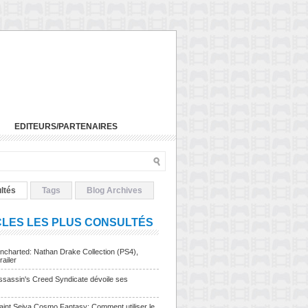
EDITEURS/PARTENAIRES
ltés
Tags
Blog Archives
CLES LES PLUS CONSULTÉS
charted: Nathan Drake Collection (PS4),
railer
sassin's Creed Syndicate dévoile ses
Saint Seiya Cosmo Fantasy: Comment utiliser le