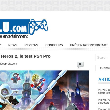
»
NEWS
REVIEWS
CONCOURS
PRÉSENTATION/CONTACT
Heros 2, le test PS4 Pro
0
| Deep-blu.com
+Consu
ARTI
[NEWS] Un
détails et t
[NEWS] As
collectors
[Divers] 