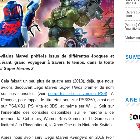
Star Hill
[Divers] 
Hunt
[Astuce] 
(munition
[Unboxing
vilains Marvel préférés issus de différentes époques et
SUIV
uérant, grand voyageur à travers le temps, dans la toute
l Super Heroes 2
...
Cela faisait un peu plus de quatre ans (2013), déjà, que nous
avions découvert
Lego Marvel Super Héros
premier du nom
sur nos consoles (voir
notre test de la version PS4
). A
A NE
l'époque, pour rappel, le titre était sorti sur PS3/360, ainsi que
sur PS4/XB1, PS Vita et 3DS, et même sur Wii U. Soit sur
l’ensemble des consoles disponibles sur le marché à ce
moment là. Cette fois, Warner Bros Games et TT Games se
limitent à la Playstation 4, la Xbox One et la Nintendo Switch.
Après nous avoir servi
Lego Marvel Avengers
en 2016 (voir