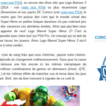
notre test PS4
), ou encore des titres tels que
Lego Batman 3
(2014 - voir
notre test PS4
) ou plus récemment
Lego
Dimensions
et ses packs DC Comics (voir
notre test PS4
), le
moins que l'on puisse dire c'est que le monde virtuel des
Super Héros en petites briques danoises n'a pas vraiment pris
des vacances ces dernières années. Alors que peu bien nous
apporter de neuf
Lego Marvel Super Héros 2
? C'est la
répondre avec notre test sur PS4 Pro. Un concept qui se doit de
CON
par lasser les joueurs. Alors
Lego Marvel Super Héros 2
est-il
e à notre verdict.
si c'est du sang frais que vous cherchez, passer votre chemin.
'épisode du changement malheureusement. Sans pour la cause
 retrouve une fois encore ici les mêmes mécaniques de
es mêmes combinaisons de genres en alternance (shoot, QTE,
...) et les mêmes effets de manches vus et revus dans les jeux
t. Bref, rien de bien innovent à signaler de ce coté là.