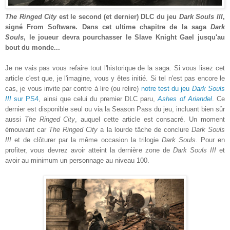
The Ringed City
est le second (et dernier) DLC du jeu
Dark Souls III
,
signé From Software. Dans cet ultime chapitre de la saga
Dark
Souls
, le joueur devra pourchasser le Slave Knight Gael jusqu'au
bout du monde...
Je ne vais pas vous refaire tout l'historique de la saga. Si vous lisez cet
article c'est que, je l'imagine, vous y êtes initié. Si tel n'est pas encore le
cas, je vous invite par contre à lire (ou relire)
notre test du jeu
Dark Souls
III
sur PS4
, ainsi que celui du premier DLC paru,
Ashes of Ariandel
. Ce
dernier est disponible seul ou via la Season Pass du jeu, incluant bien sûr
aussi
The Ringed City
, auquel cette article est consacré. Un moment
émouvant car
The Ringed City
a la lourde tâche de conclure
Dark Souls
III
et de clôturer par la même occasion la trilogie
Dark Souls
. Pour en
profiter, vous devrez avoir atteint la dernière zone de
Dark Souls III
et
avoir au minimum un personnage au niveau 100.