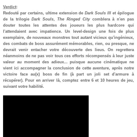
Verdict
:
Redouté par certains, ultime extension de
Dark Souls III
et épilogue
de la trilogie
Dark Souls
,
The Ringed City
comblera à n'en pas
douter toutes les attentes des joueurs les plus hardcore qui
l'attendaient avec impatience. Un level-design une fois de plus
exemplaire, de nouveaux monstres tout autant vicieux qu'ingénieux,
des combats de boss assurément mémorables, rien, ou presque, ne
devrait venir entacher votre découverte des lieus. On regrettera
néanmoins de ne pas voir tous ces efforts récompensés à leur juste
valeur au moment de
s adieux
... puisqu
e
aucune cinématique ne
vient ici accompagner la conclusion de cette aventure, après notre
victoire face au(x) boss de fin
(
à part u
n
joli set d'armure à
récupérer).
Pour en arriver là, comptez
entre 6 et 10 heures de jeu,
suivant votre habilité
.