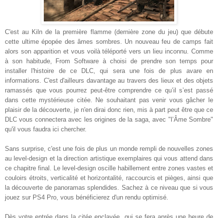
C'est au Kiln de la première flamme (dernière zone du jeu) que débute
cette ultime épopée des âmes sombres. Un nouveau feu de camps fait
alors son apparition et vous voilà téléporté vers un lieu inconnu. Comme
à son habitude, From Software à choisi de prendre son temps pour
installer l'histoire de ce DLC, qui sera une fois de plus avare en
informations. C'est d'ailleurs davantage au travers des lieux et des objets
ramassés que vous pourrez peut-être comprendre ce qu’il s’est passé
dans cette mystérieuse citée. Ne souhaitant pas venir vous gâcher le
plaisir de la découverte, je n'en dirai donc rien, mis à part peut être que ce
DLC vous connectera avec les origines de la saga, avec "l’Âme Sombre"
qu'il vous faudra ici chercher.
Sans surprise, c'est une fois de plus un monde rempli de nouvelles zones
au level-design et la direction artistique exemplaires qui vous attend dans
ce chapitre final. Le level-design oscille habillement entre zones vastes et
couloirs étroits, verticalité et horizontalité, raccourcis et pièges, ainsi que
la découverte de panoramas splendides. Sachez à ce niveau que si vous
jouez sur PS4 Pro, vous bénéficierez d'un rendu optimisé.
Dès votre entrée dans la citée enclavée, qui se fera après une heure de