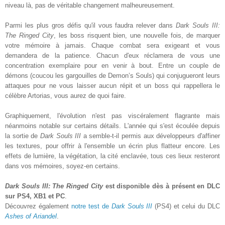
niveau là, pas de véritable changement malheureusement.
Parmi les plus gros défis qu'il vous faudra relever dans
Dark Souls III:
The Ringed City
, les boss risquent bien, une nouvelle fois, de marquer
votre mémoire à jamais. Chaque combat sera exigeant et vous
demandera de la patience. Chacun d'eux réclamera de vous une
concentration exemplaire pour en venir à bout. Entre un couple de
démons (coucou les gargouilles de Demon’s Souls) qui conjugueront leurs
attaques pour ne vous laisser aucun répit et un boss qui rappellera le
célèbre Artorias, vous aurez de quoi faire.
Graphiquement, l'évolution n'est pas viscéralement flagrante mais
néanmoins notable sur certains détails. L'année qui s'est écoulée depuis
la sortie de
Dark Souls III
a semble-t-il permis aux développeurs d'affiner
les textures, pour offrir à l'ensemble un écrin plus flatteur encore. Les
effets de lumière, la végétation, la cité enclavée, tous ces lieux resteront
dans vos mémoires, soyez-en certains.
Dark Souls III: The Ringed City
est disponible dè
s à présent en DLC
sur PS4, XB1 et PC
.
Découvrez également
notre test de
Dark Souls III
(
PS4) et celui d
u DLC
Ashes of Ariandel
.